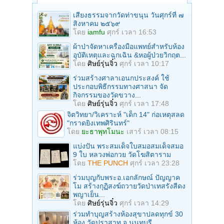
เสียงธรรมจากวัดท่าขนุน วันศุกร์ที่ ๗
สิงหาคม ๒๕๖๙
โดย
iamfu
ศุกร์ เวลา 16:53
ผ้าป่าจัดหาเครื่องมือแพทย์สำหรับห้อง
อุบัติเหตุและฉุกเฉิน &หอผู้ป่วยวิกฤต...
โดย
ศิษย์รุ่นจิ๋ว
ศุกร์ เวลา 10:17
ร่วมสร้างศาลาเอนกประสงค์ ใช้
ประกอบพิธีกรรมทางศาสนา จัด
กิจกรรมของวัดขวาง...
โดย
ศิษย์รุ่นจิ๋ว
ศุกร์ เวลา 17:48
จิตวิทยา/วิเคราะห์ "เด็ก 14" ก่อเหตุสลด
"กราดยิงเทพศิรินทร์"
โดย
ยะธาพุทโมนะ
เสาร์ เวลา 08:15
แบ่งปัน พระสมเด็จใบสมอสมเด็จสมอ
9 ใบ หลวงพ่อกวย วัดโฆสิตาราม
โดย
THE PUNCH
ศุกร์ เวลา 23:28
ร่วมบุญกับพระอ.เอกลักษณ์ ปัญญาค
โม สร้างกุฏิสงฆ์ถวายวัดป่าเทสรังสีดง
พญาเย็น...
โดย
ศิษย์รุ่นจิ๋ว
ศุกร์ เวลา 14:29
ร่วมทําบุญสร้างห้องสุขาปลดทุกข์ 30
ห้อง วัดปราสาท จ.นนทบุรี