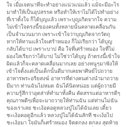
ใจ เมื่อเจตนาที่จะทำอย่างแน่วแน่แล้ว แม้จะมีอะไร
มาทำให้เป็นอุปสรรค หรือทำให้เราไม่ได้ไปทำอย่าง
ที่เราตั้งใจ ก็ได้บุญแล้ว เพราะบุญเกิดจากใจ ความ
ไม่เข้าใจตรงนี้ของคนทั้งหลายนั้นคลาดเคลื่อนกัน
เป็นจำนวนมาก เพราะเข้าใจว่าบุญเกิดจากวัตถุ
หากให้ทานแล้วใจเศร้าหมอง ก็ไม่เรียกว่า ได้บุญ
กลับได้บาป เพราะบาป คือ ใจที่เศร้าหมอง ใจที่ไม่
ผ่องใสเรียกว่าได้บาป ไม่ใช่ว่าได้บุญ ถ้าตรงนี้เข้าใจ
ผิดแล้วก็จะคลาดเคลื่อนมากเลย อย่างหนูๆมาฟังให้
เข้าใจตั้งแต่เป็นเด็กนั้นดีมากเคยพาศิษย์ไปถวาย
อาหารพระอริยสงฆ์ อาหารที่ต่างคนต่างนำมาถวาย
มีมาก ท่านฉันไม่หมด ฉันได้นิดหน่อย แต่ผู้ถวายมี
ความรู้สึกว่าอุตส่าห์ทำมาทั้งคืน คัดสรรแต่อาหารดีๆ
คุณภาพดีๆเพื่อจะมาถวายให้ท่านฉัน แต่ท่านไม่ฉัน
ของเราเลย ชะเง้อคอดูหลวงปู่ไม่ได้ฉันเลย เดี๋ยว
ชะเง้อคอดูอีกแล้ว หลวงปู่ไม่ได้ฉันสักที ชะเง้อไป
ชะเง้อมา ใจมันก็เศร้าหมอง จิตตกลง ตกลง สุดท้าย