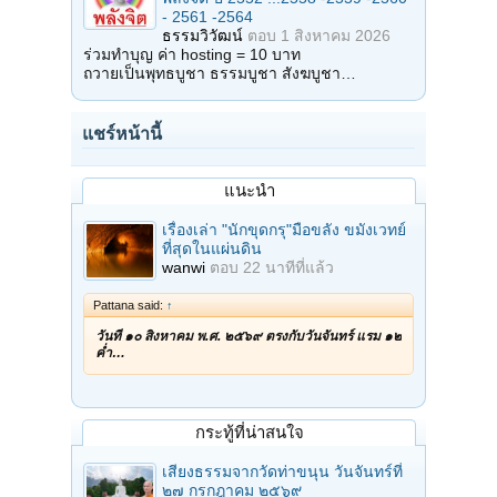
- 2561 -2564
ธรรมวิวัฒน์
ตอบ
1 สิงหาคม 2026
ร่วมทำบุญ ค่า hosting = 10 บาท
ถวายเป็นพุทธบูชา ธรรมบูชา สังฆบูชา…
แชร์หน้านี้
แนะนำ
เรื่องเล่า "นักขุดกรุ"มือขลัง ขมังเวทย์
ที่สุดในแผ่นดิน
wanwi
ตอบ
22 นาทีที่แล้ว
Pattana said:
↑
วันที่ ๑๐ สิงหาคม พ.ศ. ๒๕๖๙ ตรงกับวันจันทร์ แรม ๑๒
ค่ำ…
กระทู้ที่น่าสนใจ
เสียงธรรมจากวัดท่าขนุน วันจันทร์ที่
๒๗ กรกฎาคม ๒๕๖๙