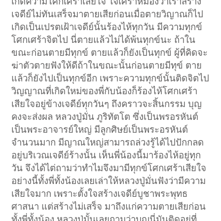
เกิดความโศกเศร้าเสียใจ ใจเศร้าหมองว่าเราสร้าง
เจดีย์ไม่ทันเสร็จมาตายเสียก่อนเมื่อตายวิญาณก็ไป
เกิดเป็นเปรตเฝ้าเจดีย์นั้นร้องไห้ทุกวัน มีความทุกข์
โศกเศร้าจิตไป นี่ตายแล้วไม่ได้พ้นทุกข์นะ ถ้าใน
ขณะก่อนตายมีทุกข์ ตายแล้วก็ยังเป็นทุกข์ ผู้ที่คิดจะ
ฆ่าตัวตายฟังให้ดีถ้าในขณะนั้นก่อนตายมีทุข์ ตาย
แล้วก็ยังไปเป็นทุกข์อีก เพราะความทุกข์นั้นติดจิตไป
วิญญาณที่เกิดใหม่ของพี่กับน้องก็ร้องไห้โศกเศร้า
เสียใจอยู่ข้างเจดีย์ทุกวันๆ ถึงคราวจะสิ้นกรรม บุญ
คงจะส่งผล หลวงปู่มั่น ภูริทัตโต ซึ่งเป็นพรอรหันต์
เป็นพระอาจารย์ใหญ่ มีลูกศิษย์เป็นพระอรหันต์
จำนวนมาก มีญาณใหญ่สามารถล่วงรู้ได้ไปปักกลด
อยู่บริเวณเจดีย์ร้างนั้น เห็นพี่น้องนี้มาร้องไห้อยู่ทุก
วัน จึงได้ไต่ถามว่าทำไมจึงมามีทุกข์โศกเศร้าเสียใจ
อย่างนี้ทั้งพี่ทั้งน้องเลยเล่าให้หลวงปู่มั่นฟังว่ามีความ
เสียใจมาก เพราะตั้งใจสร้างเจดีย์บูชาพระพุทธ
ศาสนา แต่สร้างไม่เสร็จ มาถึงแก่ความตายเสียก่อน
ทั้งพี่ทั้งน้อง หลวงปู่มั้นเลยถามว่าบุญนี่มันติดอยู่ที่