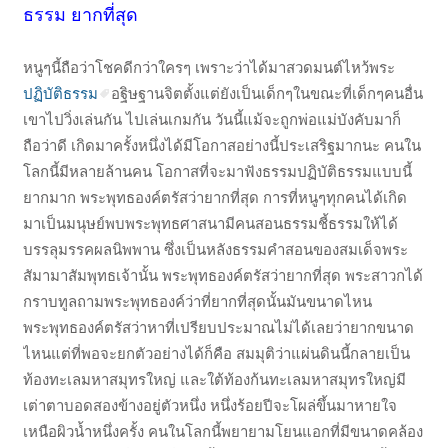
ธรรม ยากที่สุด
หนูๆนี้ถือว่าโชคดีกว่าใครๆ เพราะว่าได้มาสวดมนต์ไหว้พระ
ปฏิบัติธรรม
อฐิษฐานจิตตั้งแต่ยังเป็นเด็กๆในขณะที่เด็กๆคนอื่น
เขาไปวิ่งเล่นกัน ไปเล่นเกมกัน วันนี้แม้จะถูกพ่อแม่บังคับมาก็
ถือว่าดี เกิดมาครั้งหนึ่งได้มีโอกาสอย่างนี้ประเสริฐมากนะ คนใน
โลกนี้มีหลายล้านคน โอกาสที่จะมาฟังธรรมปฏิบัติธรรมแบบนี้
ยากมาก พระพุทธองค์ตรัสว่ายากที่สุด การที่หนูๆทุกคนได้เกิด
มาเป็นมนุษย์พบพระพุทธศาสนามีคนสอนธรรมชี้ธรรมให้ได้
บรรลุมรรคผลนิพพาน ซึ่งเป็นหลังธรรมคำสอนของสมเด็จพระ
สัมามาสัมพุทธเจ้านั้น พระพุทธองค์ตรัสว่ายากที่สุด พระสาวกได้
กราบทูลถามพระพุทธองค์ว่าที่ยากที่สุดนั้นมันขนาดไหน
พระพุทธองค์ตรัสว่าหาที่เปรียบประมาณไม่ได้เลยว่ายากขนาด
ไหนแต่ที่พอจะยกตัวอย่างได้ก็คือ สมมุติว่าแผ่นดินนี้กลายเป็น
ท้องทะเลมหาสมุทรใหญ่ และใต้ท้องก้นทะเลมหาสมุทรใหญ่มี
เต่าตาบอดสองข้างอยู่ตัวหนึ่ง หนึ่งร้อยปีจะโผล่ขึ้นมาหายใจ
เหนือผิวน้ำหนึ่งครั้ง คนในโลกนี้พยายามโยนแอกที่มีขนาดคล้อง