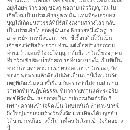
ที่ตรงนั้นว่าวัดของกู เจดีย์ของกู มันไปชื่นชมไปมอง
อยู่เรื่อยๆ ว่าของกู ของกู พอตายแล้ววิญญาณ ไป
เกิดใหม่เป็นเปรตเฝ้าอยู่ตรงนั้น แทนที่จะเสวยผล
บุญได้เกิดบนสวรรค์ที่มีรัศมีงดงามสว่างไสว กลับ
เป็นเปรตเฝ้าโบสถ์อยู่นั่นเอง อีกรายหนึ่งมีครูบา
อาจารย์ท่านหนึ่งบอกว่าหมาขี้เรื้อนตัวนี้มันเป็น
เจ้าของวัดที่สร้างถวายท่าน แต่เมื่อสร้างวัดถวาย
ท่านแล้วแทนที่ใจจะได้บุญ กลับยึดว่าวัดนี้ของกู คน
ที่มาวัดเข้าห้องน้ำทำสกปรกทิ้งเศษขยะไม่เป็นที่เป็น
ทาง ก็ตามด่าตามว่าเขาตลอดเวลาว่าวัดของกู วัด
ของกู พอตายแล้วต้องไปเกิดเป็นหมาขี้เรื้อนในวัด
เหตุที่เกิดเป็นหมาขี้เรื้อน ก็เพราะว่าไปตามด่าตาม
ว่าพวกที่มาปฏิบัติธรรม ที่มาถวายทานแด่พระอริย
สงฆ์ที่วัดนั้น เลยกลายเป็นบาปกรรมติดตัวอีก รี่
เพราะความเข้าใจผิดเป็น โทษมหันต์ ทำทานบารมี
ยิ่งใหญ่มากเลยสร้างวัดทั้งวัด แทนที่จะได้บุญกลับ
ได้บาป กรณีอย่างนี้มีมากที่คนในโลกเข้าใจผิดอย่าง
นี้