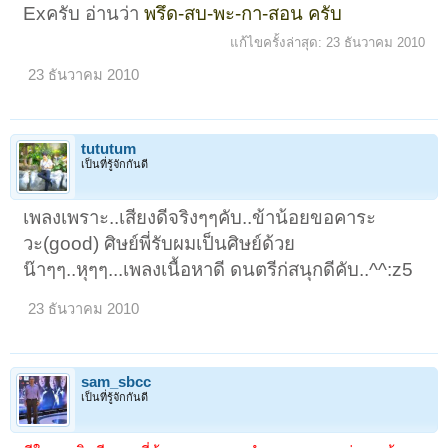
Exครับ อ่านว่า
พรึด-สบ-พะ-กา-สอน ครับ
แก้ไขครั้งล่าสุด:
23 ธันวาคม 2010
23 ธันวาคม 2010
tututum
เป็นที่รู้จักกันดี
เพลงเพราะ..เสียงดีจริงๆๆคับ..ข้าน้อยขอคาระ
วะ(good) ศิษย์พี่รับผมเป็นศิษย์ด้วย
น๊าๆๆ..หุๆๆ...เพลงเนื้อหาดี ดนตรีก่สนุกดีคับ..^^:z5
23 ธันวาคม 2010
sam_sbcc
เป็นที่รู้จักกันดี