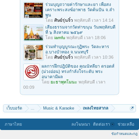
ร่วมบุญถวายค่ารักษาและยา เพื่อสง
เคราะพระสงฆ์อาพาธ วัดต้นปัน จ.ลํา
พูน
โดย
ศิษย์รุ่นจิ๋ว
พฤหัสบดี เวลา 14:14
เสียงธรรมจากวัดท่าขนุน วันพฤหัสบดี
ที่ ๖ สิงหาคม ๒๕๖๙
โดย
iamfu
พฤหัสบดี เวลา 18:06
ร่วมทําบุญบูรณะกุฏิพระ วัดละหาร
อ.บางบัวทอง จ.นนทบุรี
โดย
ศิษย์รุ่นจิ๋ว
พฤหัสบดี เวลา 10:36
ผลการฝึกปฎิบัติของ คุณนัทลียา ดรอดส์
(ม่วงอ่อน) ทรงกำลังใจระดับ พระ
อนาคามีผล
โดย
ยะธาพุทโมนะ
พฤหัสบดี เวลา
00:09
เว็บบอร์ด
...
Music & Karaoke
เพลงไทยสากล
ภาษาไทย
ลงโฆษณา
ติดต่อเรา
ช่วยเหลือ
ข้อกำหนดและกฎ