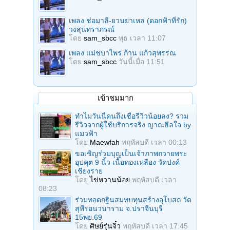
เพลง ช่อมาลี-ยวนย่าเหล่ (ดอกฟ้าที่รัก)
วงสุนทราภรณ์
โดย
sam_sbcc
พุธ เวลา 11:07
เพลง แม่ชบาไพร ก้าน แก้วสุพรรณ
โดย
sam_sbcc
วันนี้เมื่อ 11:51
เข้าชมมาก
ทำไมวันนี้คนถึงเชื่อรีวิวน้อยลง? รวม
รีวิวจากผู้ใช้บริการจริง ญาณฮีลใจ by
แมวฟ้า
โดย
Maewfah
พฤหัสบดี เวลา 00:13
ขอเชิญร่วมบุญเป็นเจ้าภาพถวายพระ
อุปคุต 9 นิ้ว เนื้อทองเหลือง วัดปงค์
เชียงราย
โดย
ไข่หวานน้อย
พฤหัสบดี เวลา
08:23
ร่วมทอดกฐินสมทบทุนสร้างอุโบสถ วัด
สุพีรอนวนาราม จ.ปราจีนบุรี
15พย.69
โดย
ศิษย์รุ่นจิ๋ว
พฤหัสบดี เวลา 17:45