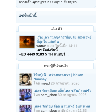
ถวายเป็นพุทธบูชา ธรรมบูชา สังฆบูชา…
แชร์หน้านี้
แนะนำ
เรื่องเล่า "นักขุดกรุ"มือขลัง ขมังเวทย์
ที่สุดในแผ่นดิน
wanwi
ตอบ
วันนี้เมื่อ 14:11
เลขจัดส่งวันนี้
--ED 4449 9183 5 TH นนทบุรี
…
กระทู้ที่น่าสนใจ
ให้พรุ่งนี้...สว่างกลางเรา | Kokan
Numsay
โดย
mead
26 กรกฎาคม 2026
เพลง รักเหมือนเหล็กไหล ชรัมภ์ เทพชัย
โดย
sam_sbcc
30 กรกฎาคม 2026
เพลง รักด้วยเลือด ธานินทร์ อินทรเทพ
โดย
sam_sbcc
อาทิตย์ เวลา 11:53