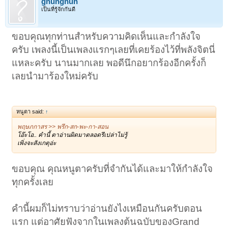
gnungnun
เป็นที่รู้จักกันดี
ขอบคุณทุกท่านสำหรับความคิดเห็นและกำลังใจ
ครับ เพลงนี้เป็นเพลงแรกๆเลยที่เคยร้องไว้ที่พลังจิตนี่
แหละครับ นานมากเลย พอดีนึกอยากร้องอีกครั้งก็
เลยนำมาร้องใหม่ครับ
หนูตา said:
↑
พฤษภกาสร >> พรึก-สก-พะ-กา-สอน
โอ๊ะโอ.. คำนี้ ตาอ่านผิดมาตลอดรึเปล่าไม่รู้
เพิ่งจะสังเกตุอ่ะ
ขอบคุณ คุณหนูตาครับที่จำกันได้และมาให้กำลังใจ
ทุกครั้งเลย
คำนี้ผมก็ไม่ทราบว่าอ่านยังไงเหมือนกันครับตอน
แรก แต่อาศัยฟังจากในเพลงต้นฉบับของGrand