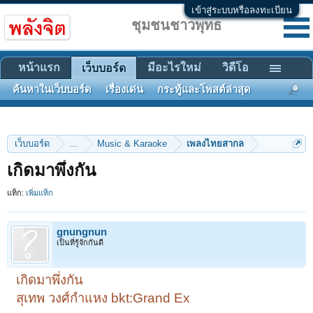
เข้าสู่ระบบหรือลงทะเบียน
ชุมชนชาวพุทธ
หน้าแรก
มีอะไรใหม่
วิดีโอ
เว็บบอร์ด
ค้นหาในเว็บบอร์ด
เรื่องเด่น
กระทู้และโพสต์ล่าสุด
เว็บบอร์ด
...
Music & Karaoke
เพลงไทยสากล
เกิดมาพึ่งกัน
แท็ก:
เพิ่มแท็ก
gnungnun
เป็นที่รู้จักกันดี
เกิดมาพึ่งกัน
สุเทพ วงศ์กำแหง bkt:Grand Ex