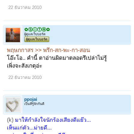
22 ธันวาคม 2010
✿ⓈⓘⓉⓐ✿
ผู้ดูแลเว็บบอร์ด
ผู้ดูแลเว็บบอร์ด
พฤษภกาสร >> พรึก-สก-พะ-กา-สอน
โอ๊ะโอ.. คำนี้ ตาอ่านผิดมาตลอดรึเปล่าไม่รู้
เพิ่งจะสังเกตุอ่ะ
22 ธันวาคม 2010
ppojai
เป็นที่รู้จักกันดี
(k)
มาให้กำลังใจนักร้องเสียงดีแย๊ว...
เห็นแก่ตัว...ม่ายดี...