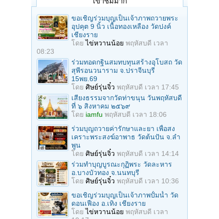
เข้าชมมาก
ขอเชิญร่วมบุญเป็นเจ้าภาพถวายพระ
อุปคุต 9 นิ้ว เนื้อทองเหลือง วัดปงค์
เชียงราย
โดย
ไข่หวานน้อย
พฤหัสบดี เวลา
08:23
ร่วมทอดกฐินสมทบทุนสร้างอุโบสถ วัด
สุพีรอนวนาราม จ.ปราจีนบุรี
15พย.69
โดย
ศิษย์รุ่นจิ๋ว
พฤหัสบดี เวลา 17:45
เสียงธรรมจากวัดท่าขนุน วันพฤหัสบดี
ที่ ๖ สิงหาคม ๒๕๖๙
โดย
iamfu
พฤหัสบดี เวลา 18:06
ร่วมบุญถวายค่ารักษาและยา เพื่อสง
เคราะพระสงฆ์อาพาธ วัดต้นปัน จ.ลํา
พูน
โดย
ศิษย์รุ่นจิ๋ว
พฤหัสบดี เวลา 14:14
ร่วมทําบุญบูรณะกุฏิพระ วัดละหาร
อ.บางบัวทอง จ.นนทบุรี
โดย
ศิษย์รุ่นจิ๋ว
พฤหัสบดี เวลา 10:36
ขอเชิญร่วมบุญเป็นเจ้าภาพปั้มน้ำ วัด
ดอนเฟือง อ.เทิง เชียงราย
โดย
ไข่หวานน้อย
พฤหัสบดี เวลา