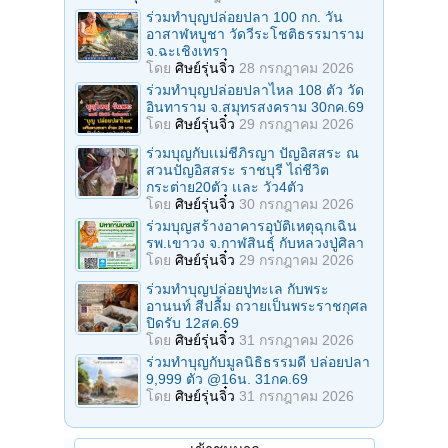
ร่วมทําบุญปล่อยปลา 100 กก. วัน
อาสาฬหบูชา วัดวีระโชติธรรมาราม
จ.ฉะเชิงเทรา
โดย
ศิษย์รุ่นจิ๋ว
28 กรกฎาคม 2026
ร่วมทําบุญปล่อยปลาไหล 108 ตัว วัด
อินทาราม จ.สมุทรสงคราม 30กค.69
โดย
ศิษย์รุ่นจิ๋ว
29 กรกฎาคม 2026
ร่วมบุญกับเเม่ชีภิรญา ปัญอิสสระ ณ
สวนปัญอิสสระ ราชบุรี ไถ่ชีวิต
กระต่าย20ตัว เเละ วัว4ตัว
โดย
ศิษย์รุ่นจิ๋ว
30 กรกฎาคม 2026
ร่วมบุญสร้างอาคารอุบัติเหตุฉุกเฉิน
รพ.เขาวง จ.กาฬสินธุ์ กับหลวงปู่ศิลา
โดย
ศิษย์รุ่นจิ๋ว
29 กรกฎาคม 2026
ร่วมทําบุญปล่อยปูทะเล กับพระ
อานนท์ สีปลื้ม ถวายเป็นพระราชกุศล
ปิดรับ 12สค.69
โดย
ศิษย์รุ่นจิ๋ว
31 กรกฎาคม 2026
ร่วมทําบุญกับมูลนิธิธรรมดี ปล่อยปลา
9,999 ตัว @16น. 31กค.69
โดย
ศิษย์รุ่นจิ๋ว
31 กรกฎาคม 2026