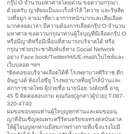
กรุ๊ป O จำนวนมหาศาลโดยด่วน ขอความกรุณา
ด้วยครับ ญาติผมเป็นมะเร็งลำไส้ ไตวาย และริษสีด
วงที่จมูก ลามมาที่ตา อาการหนักมากและเสียเลือด
มากตลอดเวลา มีความต้องการเลือดกรุ๊ป O จำนวน
มหาศาล ขอความกรุณาท่านผู้ใจบุญที่มีเลือดกรุ๊ป O
หรือมีญาติหรือมีเพื่อนที่สามารถบริจาคได้ หรือ
กรุณาช่วยประชาสัมพันธ์ทาง Social Network
อย่าง Face book/Twitter/Hi5/E-mail/เว็บไซท์และ
เว็บบลอด ฯลฯ
*ติดต่อขอบริจาคเลือดได้ที่ โรงพยาบาลศิริราช ตึก
อัษฎางค์ ห้องไอซียู โรงพยาบาลที่อยู่ใกล้บ้านและ
สภากาชาดไทย ผู้ป่วยชื่อ นายน้อย วงค์ฤทธิ์ อายุ
45 ปี ติดต่อสอบถาม คุณก้อย(ลูกสาวผู้ป่วย) T.087-
320-4740
ผมขอขอบคุณท่านผู้ใจบุญทุกท่านและผมขออนุ
ญาติอันเชิญคุณพระศรีรัตนตรัยขอทรงดลบันดาล
ให้ผู้ใจบุญทุกท่านมีสุขภาพร่างกายที่แข็งแรงไม่มี