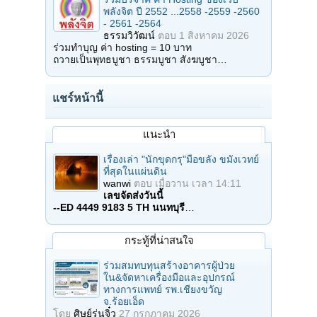
พลังจิต ปี 2552 ...2558 -2559 -2560
- 2561 -2564
ธรรมวิวัฒน์
ตอบ
1 สิงหาคม 2026
ร่วมทำบุญ ค่า hosting = 10 บาท
ถวายเป็นพุทธบูชา ธรรมบูชา สังฆบูชา…
แชร์หน้านี้
แนะนำ
เรื่องเล่า "นักขุดกรุ"มือขลัง ขมังเวทย์
ที่สุดในแผ่นดิน
wanwi
ตอบ
เมื่อวาน เวลา 14:11
เลขจัดส่งวันนี้
--ED 4449 9183 5 TH นนทบุรี
…
กระทู้ที่น่าสนใจ
ร่วมสมทบทุนสร้างอาคารผู้ป่วย
ใน&จัดหาเครื่องมือและอุปกรณ์
ทางการแพทย์ รพ.เชียงขวัญ
จ.ร้อยเอ็ด
โดย
ศิษย์รุ่นจิ๋ว
27 กรกฎาคม 2026