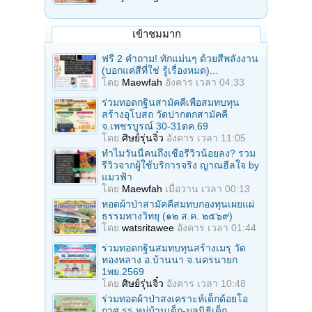
เข้าชมมาก
ฟรี 2 คำถาม! ทักแม่นๆ ด้วยสีพลังงาน
(บอกแค่สีที่ใช่ รู้เรื่องหมด)...
โดย
Maewfah
อังคาร เวลา 04:33
ร่วมทอดกฐินสามัคคีเพื่อสมทบทุน
สร้างอุโบสถ วัดปากตกสามัคคี
จ.เพชรบูรณ์ 30-31ตค.69
โดย
ศิษย์รุ่นจิ๋ว
อังคาร เวลา 11:05
ทำไมวันนี้คนถึงเชื่อรีวิวน้อยลง? รวม
รีวิวจากผู้ใช้บริการจริง ญาณฮีลใจ by
แมวฟ้า
โดย
Maewfah
เมื่อวาน เวลา 00:13
ทอดผ้าป่าสามัคคีสมทบกองทุนเผยแผ่
ธรรมทางวิทยุ (๑๒ ส.ค. ๒๕๖๙)
โดย
watsritawee
อังคาร เวลา 01:44
ร่วมทอดกฐินสมทบทุนสร้างเมรุ วัด
ทองหลาง อ.บ้านนา จ.นครนายก
1พย.2569
โดย
ศิษย์รุ่นจิ๋ว
อังคาร เวลา 10:48
ร่วมทอดผ้าป่าสงเคราะห์เด็กด้อยโอ
กาศ รร.หมู่บ้านเด็ก-มูลนิธิเด็ก