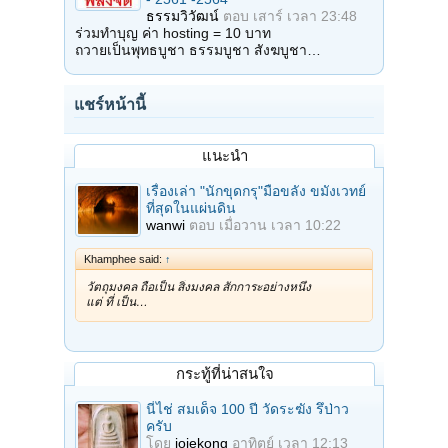
ธรรมวิวัฒน์
ตอบ
เสาร์ เวลา 23:48
ร่วมทำบุญ ค่า hosting = 10 บาท
ถวายเป็นพุทธบูชา ธรรมบูชา สังฆบูชา…
แชร์หน้านี้
แนะนำ
เรื่องเล่า "นักขุดกรุ"มือขลัง ขมังเวทย์
ที่สุดในแผ่นดิน
wanwi
ตอบ
เมื่อวาน เวลา 10:22
Khamphee said:
↑
วัตถุมงคล ถือเป็น สิ่งมงคล สักการะอย่างหนึ่ง
แต่ ที่ เป็น…
กระทู้ที่น่าสนใจ
นี่ไช่ สมเด็จ 100 ปี วัดระฆัง รึป่าว
ครับ
โดย
joiekong
อาทิตย์ เวลา 12:13