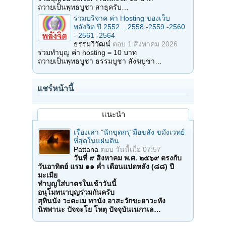
ถวายเป็นพุทธบูชา สาธุครับ…
ร่วมบริจาค ค่า Hosting ของเว็บ
พลังจิต ปี 2552 ...2558 -2559 -2560
- 2561 -2564
ธรรมวิวัฒน์
ตอบ
1 สิงหาคม 2026
ร่วมทำบุญ ค่า hosting = 10 บาท
ถวายเป็นพุทธบูชา ธรรมบูชา สังฆบูชา…
แชร์หน้านี้
แนะนำ
เรื่องเล่า "นักขุดกรุ"มือขลัง ขมังเวทย์
ที่สุดในแผ่นดิน
Pattana
ตอบ
วันนี้เมื่อ 07:57
วันที่ ๙ สิงหาคม พ.ศ. ๒๕๖๙ ตรงกับ
วันอาทิตย์ แรม ๑๑ ค่ำ เดือนแปดหลัง (๘๘) ปี
มะเมีย
ทำบุญใส่บาตรในเช้าวันนี้
อนุโมทนาบุญร่วมกันครับ
สุทินนัง วะตะเม ทานัง อาสะวักขะยาวะหัง
นิพพานะ ปัจจะโย โหตุ ปัจจุบันเนกาเล…