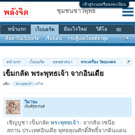
เข้าสู่ระบบหรือลงทะเบียน
ชุมชนชาวพุทธ
หน้าแรก
มีอะไรใหม่
วิดีโอ
เว็บบอร์ด
ค้นหาในเว็บบอร์ด
เรื่องเด่น
กระทู้และโพสต์ล่าสุด
หน้าแรก
เว็บบอร์ด
พุทธศาสนา
พระเครื่อง วัตถุมงคล
เข็มกลัด พระพุทธเจ้า จากอินเดีย
แท็ก:
พระพุทธเจ้า
แก้ไข
วิมานะ
เป็นที่รู้จักกันดี
เชิญบูชา เข็มกลัด
พระพุทธเจ้า
จากสังเวชนีย
สถาน ประเทศอินเดีย พุทธคุณศักดิ์สิทธิ์จากดินแดน