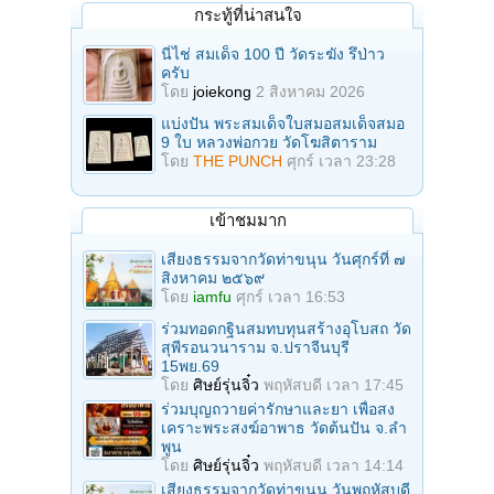
กระทู้ที่น่าสนใจ
นี่ไช่ สมเด็จ 100 ปี วัดระฆัง รึป่าว
ครับ
โดย
joiekong
2 สิงหาคม 2026
แบ่งปัน พระสมเด็จใบสมอสมเด็จสมอ
9 ใบ หลวงพ่อกวย วัดโฆสิตาราม
โดย
THE PUNCH
ศุกร์ เวลา 23:28
เข้าชมมาก
เสียงธรรมจากวัดท่าขนุน วันศุกร์ที่ ๗
สิงหาคม ๒๕๖๙
โดย
iamfu
ศุกร์ เวลา 16:53
ร่วมทอดกฐินสมทบทุนสร้างอุโบสถ วัด
สุพีรอนวนาราม จ.ปราจีนบุรี
15พย.69
โดย
ศิษย์รุ่นจิ๋ว
พฤหัสบดี เวลา 17:45
ร่วมบุญถวายค่ารักษาและยา เพื่อสง
เคราะพระสงฆ์อาพาธ วัดต้นปัน จ.ลํา
พูน
โดย
ศิษย์รุ่นจิ๋ว
พฤหัสบดี เวลา 14:14
เสียงธรรมจากวัดท่าขนุน วันพฤหัสบดี