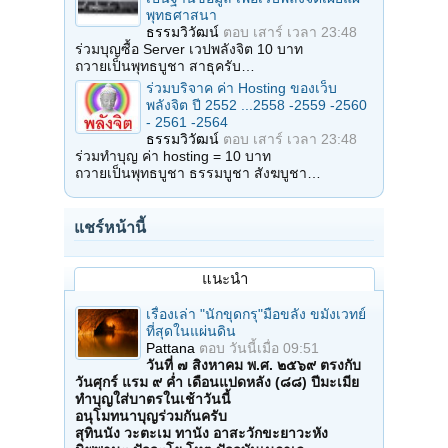
พุทธศาสนา
ธรรมวิวัฒน์
ตอบ
เสาร์ เวลา 23:48
ร่วมบุญซื้อ Server เวปพลังจิต 10 บาท
ถวายเป็นพุทธบูชา สาธุครับ…
ร่วมบริจาค ค่า Hosting ของเว็บ
พลังจิต ปี 2552 ...2558 -2559 -2560
- 2561 -2564
ธรรมวิวัฒน์
ตอบ
เสาร์ เวลา 23:48
ร่วมทำบุญ ค่า hosting = 10 บาท
ถวายเป็นพุทธบูชา ธรรมบูชา สังฆบูชา…
แชร์หน้านี้
แนะนำ
เรื่องเล่า "นักขุดกรุ"มือขลัง ขมังเวทย์
ที่สุดในแผ่นดิน
Pattana
ตอบ
วันนี้เมื่อ 09:51
วันที่ ๗ สิงหาคม พ.ศ. ๒๕๖๙ ตรงกับ
วันศุกร์ แรม ๙ ค่ำ เดือนแปดหลัง (๘๘) ปีมะเมีย
ทำบุญใส่บาตรในเช้าวันนี้
อนุโมทนาบุญร่วมกันครับ
สุทินนัง วะตะเม ทานัง อาสะวักขะยาวะหัง