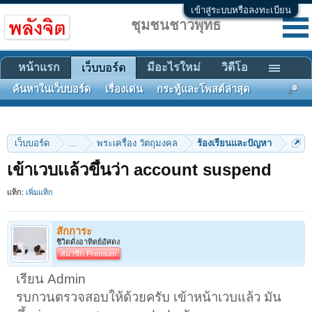
เข้าสู่ระบบหรือลงทะเบียน
ชุมชนชาวพุทธ
หน้าแรก
มีอะไรใหม่
วิดีโอ
เว็บบอร์ด
ค้นหาในเว็บบอร์ด
เรื่องเด่น
กระทู้และโพสต์ล่าสุด
เว็บบอร์ด
...
พระเครื่อง วัตถุมงคล
ร้องเรียนและปัญหา
เข้าเวบเเล้วขึ้นว่า account suspend
แท็ก:
เพิ่มแท็ก
สักการะ
ชิวิตดั่งอาทิตย์อัศดง
สมาชิก Premium
เรียน Admin
รบกวนตรวจสอบให้ด้วยครับ เข้าหน้าเวบแล้ว มัน