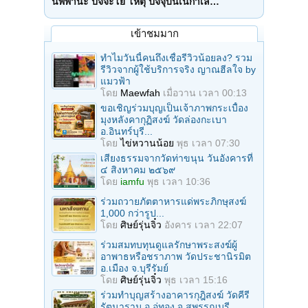
นิพพานะ ปัจจะโย โหตุ ปัจจุบันเนกาเล…
เข้าชมมาก
ทำไมวันนี้คนถึงเชื่อรีวิวน้อยลง? รวม
รีวิวจากผู้ใช้บริการจริง ญาณฮีลใจ by
แมวฟ้า
โดย
Maewfah
เมื่อวาน เวลา 00:13
ขอเชิญร่วมบุญเป็นเจ้าภาพกระเบื้อง
มุงหลังคากุฏิสงฆ์ วัดล่องกะเบา
อ.อินทร์บุรี...
โดย
ไข่หวานน้อย
พุธ เวลา 07:30
เสียงธรรมจากวัดท่าขนุน วันอังคารที่
๔ สิงหาคม ๒๕๖๙
โดย
iamfu
พุธ เวลา 10:36
ร่วมถวายภัตตาหารแด่พระภิกษุสงฆ์
1,000 กว่ารูป...
โดย
ศิษย์รุ่นจิ๋ว
อังคาร เวลา 22:07
ร่วมสมทบทุนดูแลรักษาพระสงฆ์ผู้
อาพาธหรือชราภาพ วัดประชานิรมิต
อ.เมือง จ.บุรีรัมย์
โดย
ศิษย์รุ่นจิ๋ว
พุธ เวลา 15:16
ร่วมทำบุญสร้างอาคารกุฎิสงฆ์ วัดคีรี
รัตนาราม อ.อู่ทอง จ.สุพรรณบุรี