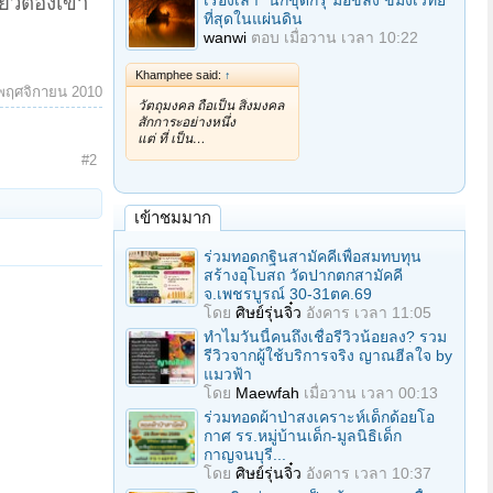
่ยวต้องเข้า
เรื่องเล่า "นักขุดกรุ"มือขลัง ขมังเวทย์
ที่สุดในแผ่นดิน
wanwi
ตอบ
เมื่อวาน เวลา 10:22
Khamphee said:
↑
พฤศจิกายน 2010
วัตถุมงคล ถือเป็น สิ่งมงคล
สักการะอย่างหนึ่ง
แต่ ที่ เป็น…
#2
เข้าชมมาก
ร่วมทอดกฐินสามัคคีเพื่อสมทบทุน
สร้างอุโบสถ วัดปากตกสามัคคี
จ.เพชรบูรณ์ 30-31ตค.69
โดย
ศิษย์รุ่นจิ๋ว
อังคาร เวลา 11:05
ทำไมวันนี้คนถึงเชื่อรีวิวน้อยลง? รวม
รีวิวจากผู้ใช้บริการจริง ญาณฮีลใจ by
แมวฟ้า
โดย
Maewfah
เมื่อวาน เวลา 00:13
ร่วมทอดผ้าป่าสงเคราะห์เด็กด้อยโอ
กาศ รร.หมู่บ้านเด็ก-มูลนิธิเด็ก
กาญจนบุรี...
โดย
ศิษย์รุ่นจิ๋ว
อังคาร เวลา 10:37