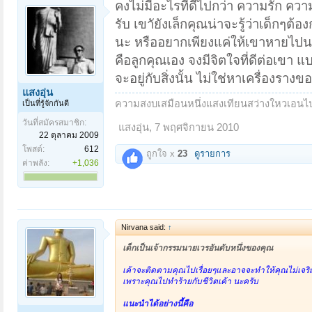
คงไม่มีอะไรที่ดีไปกว่า ความรัก คว
รับ เขาัยังเล็กคุณน่าจะรู้ว่าเด็กๆต
นะ หรืออยากเพียงแค่ให้เขาหายไปนะ
คือลูกคุณเอง จงมีจิตใจที่ดีต่อเขา แบบแ
จะอยู่กับสิ่งนั้น ไม่ใช่หาเครื่องร
แสงอุ่น
ความสงบเสมือนหนึ่งแสงเทียนสว่างใหวเอน
เป็นที่รู้จักกันดี
วันที่สมัครสมาชิก:
แสงอุ่น
,
7 พฤศจิกายน 2010
22 ตุลาคม 2009
โพสต์:
612
ถูกใจ x
23
ดูรายการ
ค่าพลัง:
+1,036
Nirvana said:
↑
เด็กเป็นเจ้ากรรมนายเวรอันดับหนึ่งของคุณ
เค้าจะติดตามคุณไปเรื่อยๆและอาจจะทำให้คุณไม่เจริ
เพราะคุณไปทำร้ายกับชีวิตเค้า นะครับ
แนะนำได้อย่างนี้คือ