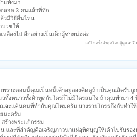
ยทำแท้งมา
ๆๆตลอด 3 คนแล้วที่ทัก
มีวิธีอื่นไหน
กบวชให้
ผ้าเหลืองไป อีกอย่างเป็นเด็กผู้ชายน่ะค่ะ
แก้ไขครั้งล่าสุดโดยผู้ดูแล:
7 
พราะตอนนี้คุณเป็นหนี้เค้าอยู่ลองคิดดูถ้าเป็นคุณสิครับถู
ียวทั้งหนาวทั้งหิวพูดกับใครก็ไม่มีใครสนใจ ถ้าคุณทำมา 4 ปี
ี คุณจะเเค้นคนที่ทำกับคุณไหมครับ บางรายโกรธถึงกับทำให้
ลยนะครับ
 สร้างพระเเก้กรรม
ทำทาน เเละที่สำคัญคือเจริญภาวนาเเผ่อุทิศบุญให้เค้าไปรับรอ