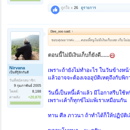
ถูกใจ x
26
ดูรายการ
l3ee_ooo said:
↑
ขอบคุณมากค่ะ........ตอนนี้หนูไม่มีเงินเก็บเลย เก็บไม่อยู
ตอนนี้ไม่มีเงินเก็บก็ยังดี......
Nirvana
เพราะถ้ายังไม่ทำอะไร ในวันข้างหน
เป็นที่รู้จักกันดี
แล้วอาจจะต้องเจออุบัติเหตุถึงกับพิก
วันที่สมัครสมาชิก:
9 กุมภาพันธ์ 2005
โพสต์:
8,188
วันนี้เป็นหนี้เค้าแล้ว มีโอกาสรีบใช้
ค่าพลัง:
+20,870
เพราะเค้าก็ทุกข์ไม่แพ้เราเหมือนกัน
ทาน ศีล ภาวนา ถ้าทำได้ก็ให้ปฏิบัติ