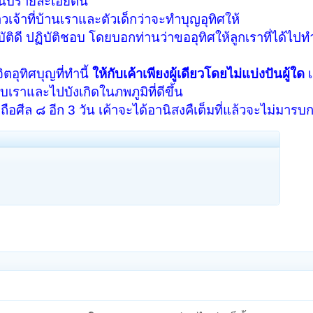
นบรายละเอียดนี้
าวเจ้าที่บ้านเราและตัวเด็กว่าจะทำบุญอุทิศให้
บัติดี ปฏิบัติชอบ โดยบอกท่านว่าขออุทิศให้ลูกเราที่ได้ไป
ิตอุทิศบุญที่ทำนี้
ให้กับเค้าเพียงผู้เดียวโดยไม่แบ่งปันผู้ใด
เ
เราและไปบังเกิดในภพภูมิที่ดีขึ้น
ปถือศีล ๘ อีก 3 วัน เค้าจะได้อานิสงคืเต็มที่แล้วจะไม่มาร