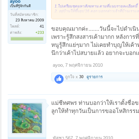
ayoo
เป็นที่รู้จักกันดี
1.ไปเตรียมชุดมหาสังฆทาน ตามที่แนบรายละเอียดนี้
2. อยู่บ้านให้ขึ้นธูป 16 ดอก บอกกล่าวเจ้าที่บ้านเราแ
วันที่สมัครสมาชิก:
3. ให้ไปถวายสังฆทานนี้แก่พระที่ปฏิบัติดี ปฏิบัติชอ
23 สิงหาคม 2009
ด้วย
4. เมื่อพระ ยถา สัพพี กรวดน้ำ ให้ตั้งจิตอุทิศบุญที่ทำนี้
โพสต์:
41
ขอบคุณมากค่ะ.......วันนี้จะไปดำเนิ
อโหสิกรรมให้กับเราและไปบังเกิดในภพภูมิที่ดีขึ้น
ค่าพลัง:
+233
เพราะรู้สึกสงสารเค้ามากก หลังการท
5. ถ้ามีเวลาสวดมนต์อยู่ที่บ้านหรือไปถือศีล ๘ อีก 3 ว
หนูรู้สึกแย่ๆมาก ไม่เคยทำบุญให้เค้า
นึกว่าเค้าไปสบายแล้ว อยากจะบอกเค
ayoo
,
7 พฤศจิกายน 2010
ถูกใจ x
30
ดูรายการ
แม่ชีทศพร ท่านบอกว่าให้เราตั้งชื่
ลูกให้ทำทุกวันเป็นการขออโหสิกรรม
ทัสชา 567
,
7 พฤศจิกายน 2010