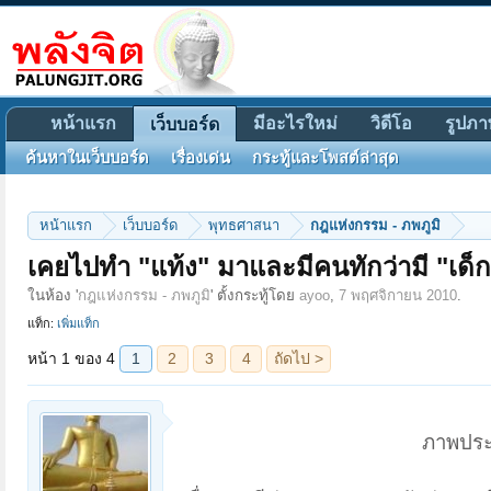
หน้าแรก
มีอะไรใหม่
วิดีโอ
รูปภา
เว็บบอร์ด
ค้นหาในเว็บบอร์ด
เรื่องเด่น
กระทู้และโพสต์ล่าสุด
หน้าแรก
เว็บบอร์ด
พุทธศาสนา
กฎแห่งกรรม - ภพภูมิ
หน้า 1 ของ 4
1
2
3
4
ถัดไป >
เคยไปทำ "แท้ง" มาและมีคนทักว่ามี "เด็
ในห้อง '
กฎแห่งกรรม - ภพภูมิ
' ตั้งกระทู้โดย
ayoo
,
7 พฤศจิกายน 2010
.
แท็ก:
เพิ่มแท็ก
ภาพประ