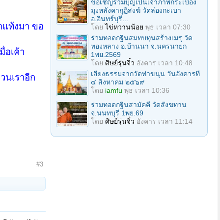
ขอเชิญร่วมบุญเป็นเจ้าภาพกระเบื้อง
มุงหลังคากุฏิสงฆ์ วัดล่องกะเบา
อ.อินทร์บุรี...
ทำแท้งมา ขอ
โดย
ไข่หวานน้อย
พุธ เวลา 07:30
ร่วมทอดกฐินสมทบทุนสร้างเมรุ วัด
ทองหลาง อ.บ้านนา จ.นครนายก
มื่อเค้า
1พย.2569
โดย
ศิษย์รุ่นจิ๋ว
อังคาร เวลา 10:48
เสียงธรรมจากวัดท่าขนุน วันอังคารที่
บกวนเราอีก
๔ สิงหาคม ๒๕๖๙
โดย
iamfu
พุธ เวลา 10:36
ร่วมทอดกฐินสามัคคี วัดสังฆทาน
จ.นนทบุรี 1พย.69
โดย
ศิษย์รุ่นจิ๋ว
อังคาร เวลา 11:14
#3