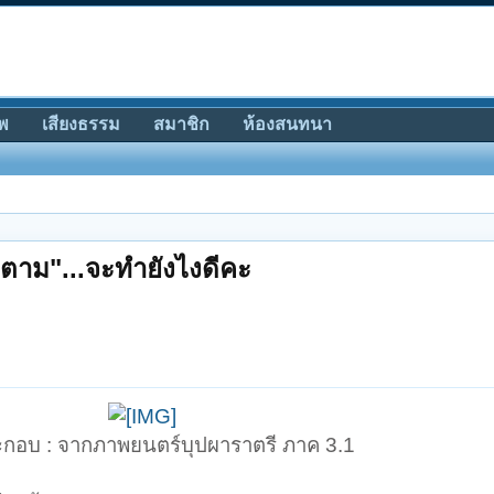
พ
เสียงธรรม
สมาชิก
ห้องสนทนา
กตาม"...จะทำยังไงดีคะ
กอบ : จากภาพยนตร์บุปผาราตรี ภาค 3.1​