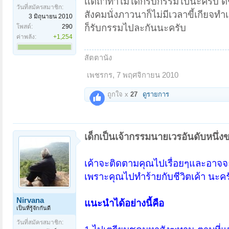
เเต่ถ้าทำไม่ได้ก็รับกรรมไปนะครับ ดีช
วันที่สมัครสมาชิก:
สังคมนั่งภาวนาก็ไม่มีเวลาขี้เกียจทำเเต
3 มิถุนายน 2010
ก็รับกรรมไปละกันนะครับ
โพสต์:
290
ค่าพลัง:
+1,254
สัตตานัง
เพชรกร
,
7 พฤศจิกายน 2010
ถูกใจ x
27
ดูรายการ
เด็กเป็นเจ้ากรรมนายเวรอันดับหนึ่ง
เค้าจะติดตามคุณไปเรื่อยๆและอาจจะ
เพราะคุณไปทำร้ายกับชีวิตเค้า นะคร
Nirvana
แนะนำได้อย่างนี้คือ
เป็นที่รู้จักกันดี
วันที่สมัครสมาชิก: