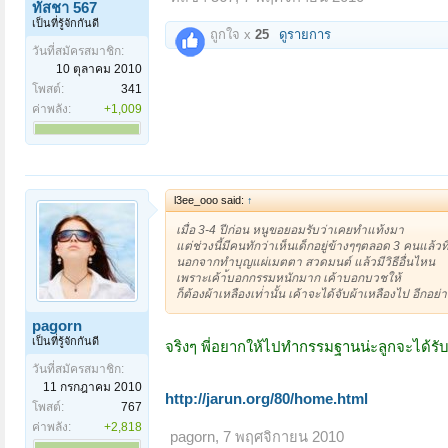
ทัสชา 567
เป็นที่รู้จักกันดี
ถูกใจ x
25
ดูรายการ
วันที่สมัครสมาชิก:
10 ตุลาคม 2010
โพสต์:
341
ค่าพลัง:
+1,009
l3ee_ooo said:
↑
เมื่อ 3-4 ปีก่อน หนูขอยอมรับว่าเคยทำแท้งมา
แต่ช่วงนี้มีคนทักว่าเห็นเด็กอยู่ข้างๆๆตลอด 3 คนแล้วที
นอกจากทำบุญแผ่เมตตา สวดมนต์ แล้วมีวิธีอื่นไหน
เพราะเค้า้บอกกรรมหนักมาก เค้าบอกบวชให้
ก็ต้องผ้าเหลืองเท่่านั้น เค้าจะได้จับผ้าเหลืองไป อีกอย่า
pagorn
เป็นที่รู้จักกันดี
จริงๆ พี่อยากให้ไปทำกรรมฐานน่ะลูกจะได้รับเ
วันที่สมัครสมาชิก:
11 กรกฎาคม 2010
http://jarun.org/80/home.html
โพสต์:
767
ค่าพลัง:
+2,818
pagorn
,
7 พฤศจิกายน 2010