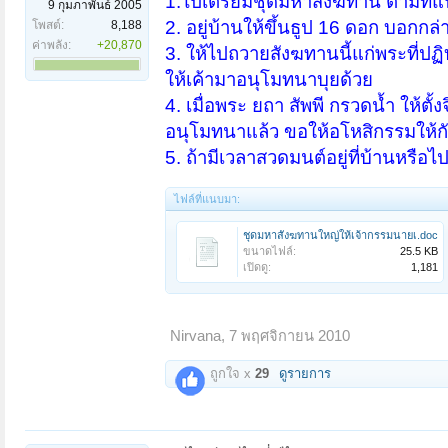
1.ไปเตรียมชุดมหาสังฆทาน ตามที่แ
9 กุมภาพันธ์ 2005
2. อยู่บ้านให้ขึ้นธูป 16 ดอก บอกกล่
โพสต์:
8,188
ค่าพลัง:
+20,870
3. ให้ไปถวายสังฆทานนี้แก่พระที่ปฏิ
ให้เค้ามาอนุโมทนาบุยด้วย
4. เมื่อพระ ยถา สัพพี กรวดน้ำ ให้ตั้งจ
อนุโมทนาแล้ว ขอให้อโหสิกรรมให้กับ
5. ถ้ามีเวลาสวดมนต์อยู่ที่บ้านหรือไ
ไฟล์ที่แนบมา:
ชุดมหาสังฆทานใหญ่ให้เจ้ากรรมนายเ.doc
ขนาดไฟล์:
25.5 KB
เปิดดู:
1,181
Nirvana
,
7 พฤศจิกายน 2010
ถูกใจ x
29
ดูรายการ