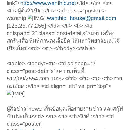
link">
http://www.wanthip.net
</td> </tr> <tr>
<th>ผู้ตั้งหัวข้อ :</th> <td class="poster">
wanthip
wanthip_house@gmail.com
[125.25.77.255] </td> </tr> <tr> <td
colspan="2" class="post-details">มอบเครื่อง
สกรีนเสื้อ พิมพ์ภาพลงเสื้อยืด ให้มหาวิทยาลัยแม่โจ้
เชียงใหม่</td> </tr> </tbody></table>
<table> <tbody><tr> <td colspan="2"
class="post-details">ความเห็นที่
512/09/2554เวลา 10:32</td> </tr> <tr> <th>ราย
ละเอียด :</th> <td align="left" valign="top">
ผู้สื่อข่าว inews เก็นข้อมูลเพื่อรายงานข่าว และสกู๊ฟ
จับประเด็น</td> </tr> <tr> <th>ลิงค์ :</th> <td
class="poster-