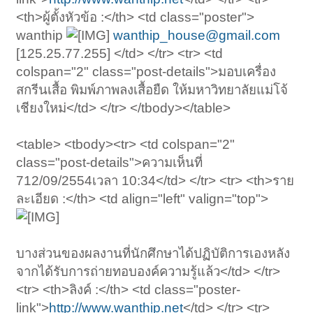
<th>ผู้ตั้งหัวข้อ :</th> <td class="poster">
wanthip
wanthip_house@gmail.com
[125.25.77.255] </td> </tr> <tr> <td
colspan="2" class="post-details">มอบเครื่อง
สกรีนเสื้อ พิมพ์ภาพลงเสื้อยืด ให้มหาวิทยาลัยแม่โจ้
เชียงใหม่</td> </tr> </tbody></table>
<table> <tbody><tr> <td colspan="2"
class="post-details">ความเห็นที่
712/09/2554เวลา 10:34</td> </tr> <tr> <th>ราย
ละเอียด :</th> <td align="left" valign="top">
บางส่วนของผลงานที่นักศึกษาได้ปฏิบัติการเองหลัง
จากได้รับการถ่ายทอบองค์ความรู้แล้ว</td> </tr>
<tr> <th>ลิงค์ :</th> <td class="poster-
link">
http://www.wanthip.net
</td> </tr> <tr>