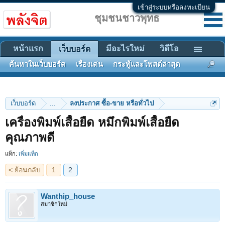
เข้าสู่ระบบหรือลงทะเบียน
ชุมชนชาวพุทธ
หน้าแรก
มีอะไรใหม่
วิดีโอ
เว็บบอร์ด
ค้นหาในเว็บบอร์ด
เรื่องเด่น
กระทู้และโพสต์ล่าสุด
เว็บบอร์ด
...
ลงประกาศ ซื้อ-ขาย หรือทั่วไป
เครื่องพิมพ์เสื้อยืด หมึกพิมพ์เสื้อยืด
< ย้อนกลับ
1
2
คุณภาพดี
แท็ก:
เพิ่มแท็ก
Wanthip_house
สมาชิกใหม่