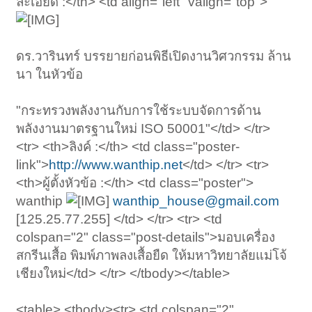
ละเอียด :</th> <td align="left" valign="top">
ดร.วารินทร์ บรรยายก่อนพิธีเปิดงานวิศวกรรม ล้าน
นา ในหัวข้อ
"กระทรวงพลังงานกับการใช้ระบบจัดการด้าน
พลังงานมาตรฐานใหม่ ISO 50001"</td> </tr>
<tr> <th>ลิงค์ :</th> <td class="poster-
link">
http://www.wanthip.net
</td> </tr> <tr>
<th>ผู้ตั้งหัวข้อ :</th> <td class="poster">
wanthip
wanthip_house@gmail.com
[125.25.77.255] </td> </tr> <tr> <td
colspan="2" class="post-details">มอบเครื่อง
สกรีนเสื้อ พิมพ์ภาพลงเสื้อยืด ให้มหาวิทยาลัยแม่โจ้
เชียงใหม่</td> </tr> </tbody></table>
<table> <tbody><tr> <td colspan="2"