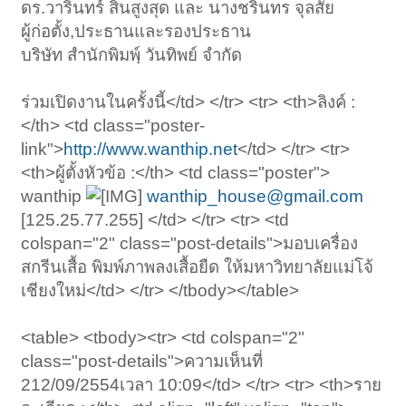
ดร.วารินทร์ สินสูงสุด และ นางชรินทร จุลสัย
ผู้ก่อตั้ง,ประธานและรองประธาน
บริษัท สำนักพิมพ์ฺ วันทิพย์ จำกัด
ร่วมเปิดงานในครั้งนี้</td> </tr> <tr> <th>ลิงค์ :
</th> <td class="poster-
link">
http://www.wanthip.net
</td> </tr> <tr>
<th>ผู้ตั้งหัวข้อ :</th> <td class="poster">
wanthip
wanthip_house@gmail.com
[125.25.77.255] </td> </tr> <tr> <td
colspan="2" class="post-details">มอบเครื่อง
สกรีนเสื้อ พิมพ์ภาพลงเสื้อยืด ให้มหาวิทยาลัยแม่โจ้
เชียงใหม่</td> </tr> </tbody></table>
<table> <tbody><tr> <td colspan="2"
class="post-details">ความเห็นที่
212/09/2554เวลา 10:09</td> </tr> <tr> <th>ราย