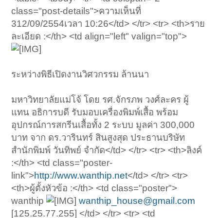
class="post-details">ความเห็นที่
312/09/2554เวลา 10:26</td> </tr> <tr> <th>ราย
ละเอียด :</th> <td align="left" valign="top">
ระหว่างพิธีเปิดงานวิศวกรรม ล้านนา
มหาวิทยาลัยแม่โจ้ โดย รศ.จักรภพ วงศ์ละคร ผู้
แทน อธิการบดี รับมอบเครื่องพิมพ์เสื้อ พร้อม
อุปกรณ์การสกรีนเสื้อทั้ง 2 ระบบ มูลค่า 300,000
บาท จาก ดร.วารินทร์ สินสูงสุด ประธานบริษัท
สำนักพิมพ์ วันทิพย์ จำกัด</td> </tr> <tr> <th>ลิงค์
:</th> <td class="poster-
link">
http://www.wanthip.net
</td> </tr> <tr>
<th>ผู้ตั้งหัวข้อ :</th> <td class="poster">
wanthip
wanthip_house@gmail.com
[125.25.77.255] </td> </tr> <tr> <td