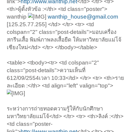
link">
http://www.wanthip.net
</td> </tr> <tr>
<th>ผู้ตั้งหัวข้อ :</th> <td class="poster">
wanthip
wanthip_house@gmail.com
[125.25.77.255] </td> </tr> <tr> <td
colspan="2" class="post-details">มอบเครื่อง
สกรีนเสื้อ พิมพ์ภาพลงเสื้อยืด ให้มหาวิทยาลัยแม่โจ้
เชียงใหม่</td> </tr> </tbody></table>
<table> <tbody><tr> <td colspan="2"
class="post-details">ความเห็นที่
612/09/2554เวลา 10:33</td> </tr> <tr> <th>ราย
ละเอียด :</th> <td align="left" valign="top">
ระหว่างการถ่ายทอดความรู้ให้กับนักศึกษา
มหาวิทยาลัยแม่โจ้</td> </tr> <tr> <th>ลิงค์ :</th>
<td class="poster-
link">
http://www.wanthip.net
</td> </tr> <tr>