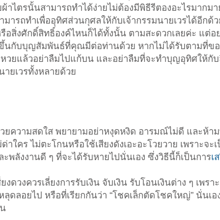
้าไตรนั้นสามารถทำได้ง่ายไม่ต้องมีพิธีรีตองอะไรมาก
ารถทำเพื่ออุทิศส่วนกุศลให้กับเจ้ากรรมนายเวรได้อีกด้
่งศักดิ์สิทธิ์องค์ไหนก็ได้ทั้งนั้น ตามสะดวกเลยค่ะ แต่อย
็ขึ้นกับบุญสัมพันธ์ที่คุณมีต่อท่านด้วย หากไม่ได้รับตามที่ข
แล้วอย่าลืมไปแก้บน และอย่าลืมที่จะทำบุญอุทิศให้กับสิ่งศ
ายเวรทั้งหลายด้วย
วงด้วยความสดใส พยายามอย่าหงุดหงิด อารมณ์ไม่ดี และห้
่ด่าใคร ไม่ตะโกนหรือใช้เสียงดังเอะอะโวยวาย เพราะจะเป
งงานดี ๆ ที่จะได้รับหายไปนั่นเอง ซึ่งวิธีนี้ก็เป็นการ
เส
สี่ยงดวงควรเลี่ยงการรับเงิน จับเงิน รับโอนเงินต่าง ๆ เพราะ
ุดลอยไป หรือที่เรียกกันว่า “โชคเล็กตัดโชคใหญ่” นั่นเ
้น