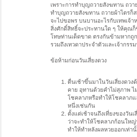
เพราะการทำบุญถวายสังฆทาน ถวายผ
ทำบุญถวายสังฆทาน ถวายผ้าไตรก็สาม
จะไปขอพร บนบานอะไรกับเทพเจ้าหรือสิ
สิ่งศักดิ์สิทธิ์จะประทานใด ๆ ให้คุณก
โทษท่านเด็ดขาด ตรงกันข้ามหากถูกหวย
รวมถึงเทวดาประจำตัวและเจ้ากรรมน
ข้อห้ามก่อนวันเสี่ยงดวง
ตื่นเช้าขึ้นมาในวันเสี่ยงด
คาย อุทานด้วยคำไม่สุภาพ ไม
โชคลาภหรือทำให้โชคลาภและพลั
หนึ่งเช่นกัน
ตั้งแต่เช้าจนถึงเที่ยงของวันเ
ว่าจะทำให้โชคลาภก้อนใหญ่หล
ทำให้ทำหลังผลหวยออกเท่านั