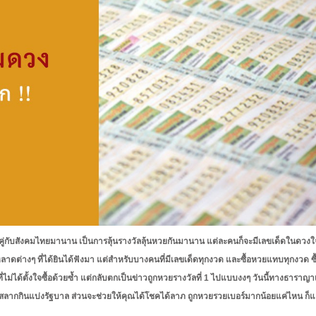
ยู่คู่กับสังคมไทยมานาน เป็นการลุ้นรางวัลลุ้นหวยกันมานาน แต่ละคนก็จะมีเลขเด็ดในดวงใ
่างๆ ที่ได้ยินได้ฟังมา แต่สำหรับบางคนที่มีเลขเด็ดทุกงวด และซื้อหวยแทบทุกงวด ซื้อ
่ไม่ได้ตั้งใจซื้อด้วยซ้ำ แต่กลับตกเป็นข่าวถูกหวยรางวัลที่ 1 ไปแบบงงๆ วันนี้ทางธาราญาเ
สลากกินแบ่งรัฐบาล ส่วนจะช่วยให้คุณได้โชคได้ลาภ ถูกหวยรวยเบอร์มากน้อยแค่ไหน ก็แ