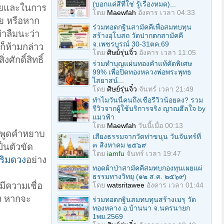
(บอกแค่สีที่ใช่ รู้เรื่องหมด)...
มายและในการ
โดย
Maewfah
อังคาร เวลา 04:33
วย หรือหาก
ร่วมทอดกฐินสามัคคีเพื่อสมทบทุน
่าลืมนะว่า
สร้างอุโบสถ วัดปากตกสามัคคี
จ.เพชรบูรณ์ 30-31ตค.69
อก็ห้ามกล่าว
โดย
ศิษย์รุ่นจิ๋ว
อังคาร เวลา 11:05
ักดิ์สิทธิ์
ร่วมทําบุญแผ่นทองคำแท้คัดพิเศษ
99% เพื่อปิดทองหลวงพ่อพระพุทธ
ไสยาสน์...
โดย
ศิษย์รุ่นจิ๋ว
จันทร์ เวลา 21:49
ทำไมวันนี้คนถึงเชื่อรีวิวน้อยลง? รวม
รีวิวจากผู้ใช้บริการจริง ญาณฮีลใจ by
แมวฟ้า
โดย
Maewfah
วันนี้เมื่อ 00:13
ามพูดคำหยาบ
เสียงธรรมจากวัดท่าขนุน วันจันทร์ที่
๓ สิงหาคม ๒๕๖๙
็นตัวขัด
โดย
iamfu
จันทร์ เวลา 19:47
ริมดวง
อย่าง
ทอดผ้าป่าสามัคคีสมทบกองทุนเผยแผ่
ธรรมทางวิทยุ (๑๒ ส.ค. ๒๕๖๙)
มีความเชื่อ
โดย
watsritawee
อังคาร เวลา 01:44
อง หากจะ
ร่วมทอดกฐินสมทบทุนสร้างเมรุ วัด
ทองหลาง อ.บ้านนา จ.นครนายก
1พย.2569