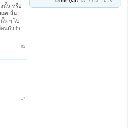
โดย
ศิษย์รุ่นจิ๋ว
อังคาร เวลา 10:48
งนั้น หรือ
บเลขนั้น
นั้น ๆ ไป
ือนกับว่า
#1
#2