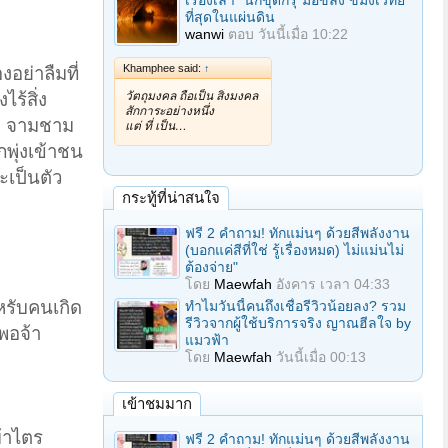
เรื่องเล่า "นักขุดกรุ"มือขลัง ขมังเวทย์
ที่สุดในแผ่นดิน
wanwi
ตอบ
วันนี้เมื่อ 10:22
Khamphee said:
↑
อย่าลืมที่
ร้สิ่ง
วัตถุมงคล ถือเป็น สิ่งมงคล
สักการะอย่างหนึ่ง
ับ จามชาม
แต่ ที่ เป็น…
ภพุ่งเข้าชน
ะเป็นตัว
กระทู้ที่น่าสนใจ
ฟรี 2 คำถาม! ทักแม่นๆ ด้วยสีพลังงาน
(บอกแค่สีที่ใช่ รู้เรื่องหมด) ไม่แม่นไม่
ต้องจ่าย"
โดย
Maewfah
อังคาร เวลา 04:33
หรับคนเกิด
ทำไมวันนี้คนถึงเชื่อรีวิวน้อยลง? รวม
รีวิวจากผู้ใช้บริการจริง ญาณฮีลใจ by
นพอจ้า
แมวฟ้า
โดย
Maewfah
วันนี้เมื่อ 00:13
เข้าชมมาก
้าไตร
ฟรี 2 คำถาม! ทักแม่นๆ ด้วยสีพลังงาน