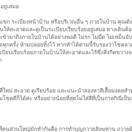
อยู่เสมอ
บแขก ระเบียงหน้าบ้าน หรือบริเวณอื่น ๆ ภายในบ้าน คุณต้อง
านให้สะอาดและดูเป็นระเบียบเรียบร้อยอยู่เสมอ ทางเดินต้องไ
ข้ามาถึงภายในบ้านได้อย่างพอดี ไม่รก ไม่มืด ไม่เหม็นอ
ดทุกครั้ง ห้ามปล่อยทิ้งไว้ หากทำได้ตามนี้รับรองว่าโชคลา
บียบเรียบร้อยภายในบ้านให้สะอาดและไร้ซึ่งสิ่งกีดขวางจ
า
าที่ใหม่ สะอาด ดูเรียบร้อย และแนะนำลองหาสีเสื้อมงคลสำ
ชคดีก็ได้ค่ะ หรืออย่างน้อยที่สุดไม่ใส่สีที่เป็นกาลกิณีเป็
่ที่คนส่วนใหญ่มักทำกันคือ การทำบุญถวายสังฆทาน ถวายผ