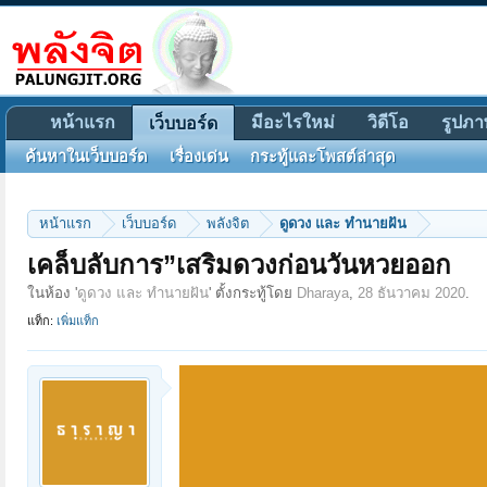
หน้าแรก
มีอะไรใหม่
วิดีโอ
รูปภา
เว็บบอร์ด
ค้นหาในเว็บบอร์ด
เรื่องเด่น
กระทู้และโพสต์ล่าสุด
หน้าแรก
เว็บบอร์ด
พลังจิต
ดูดวง และ ทำนายฝัน
เคล็บลับการ”เสริมดวงก่อนวันหวยออก
ในห้อง '
ดูดวง และ ทำนายฝัน
' ตั้งกระทู้โดย
Dharaya
,
28 ธันวาคม 2020
.
แท็ก:
เพิ่มแท็ก