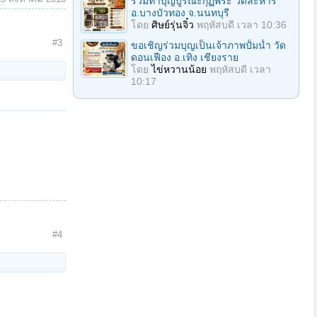
ร่วมทําบุญบูรณะกุฏิพระ วัดละหาร
อ.บางบัวทอง จ.นนทบุรี
โดย
ศิษย์รุ่นจิ๋ว
พฤหัสบดี เวลา 10:36
#3
ขอเชิญร่วมบุญเป็นเจ้าภาพปั้มน้ำ วัด
ดอนเฟือง อ.เทิง เชียงราย
โดย
ไข่หวานน้อย
พฤหัสบดี เวลา
10:17
#4