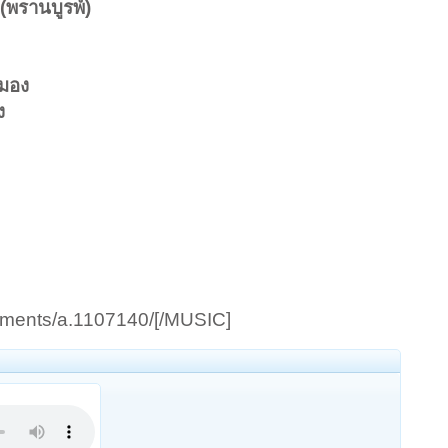
(พรานบูรพ์)
นมอง
ง
achments/a.1107140/[/MUSIC]