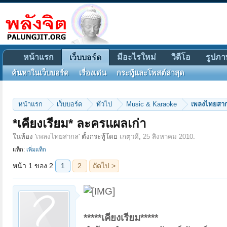
หน้าแรก
มีอะไรใหม่
วิดีโอ
รูปภา
เว็บบอร์ด
ค้นหาในเว็บบอร์ด
เรื่องเด่น
กระทู้และโพสต์ล่าสุด
หน้าแรก
เว็บบอร์ด
ทั่วไป
Music & Karaoke
เพลงไทยสา
หน้า 1 ของ 2
1
2
ถัดไป >
*เคียงเรียม* ละครแผลเก่า
ในห้อง '
เพลงไทยสากล
' ตั้งกระทู้โดย
เกตุวดี
,
25 สิงหาคม 2010
.
แท็ก:
เพิ่มแท็ก
*****เคียงเรียม*****