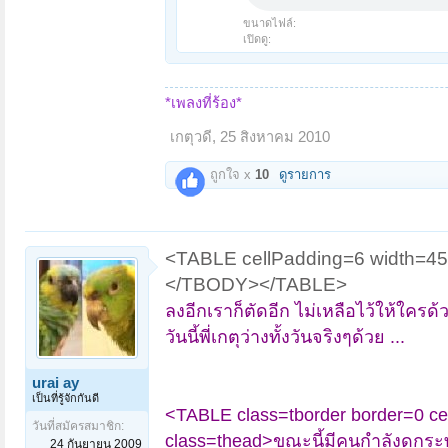
ขนาดไฟล์:
เปิดดู:
*เพลงที่ร้อง*
เกตุวดี
,
25 สิงหาคม 2010
ถูกใจ x
10
ดูรายการ
<TABLE cellPadding=6 width=
</TBODY></TABLE>
ลงอีกเราก็ตัดอีก ไม่เหลือไว้ให้ใครด้ว
วันนี้พี่เกตุว่างทั้งวันจริงๆด้วย ...
urai ay
เป็นที่รู้จักกันดี
<TABLE class=tborder border=0 
วันที่สมัครสมาชิก:
class=thead>ขณะนี้มีคนกำลังดูกระทู
24 กันยายน 2009