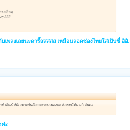
พี่เกตุ....
ๆ อิอิอิ
้ากับเพลงเลยนะดารี๊สสสสส เหมือนลอดช่องไทยใส่เป๊บซี่ อิอิ.
trol เสียงได้ดีเหมาะกับลักษณะของเพลงคะ ส่งดอกไม้มากำนันคะ
จค่ะ