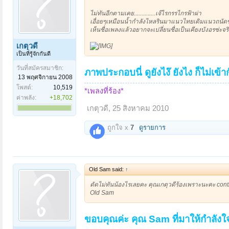
ไม่ทันอีกตามเคย..............เจ๊ไรกรรไกรฟ้าผ่า
เอื่อยๆเหมือนน้ำกำลังไหลรินมาแนวไทยเดิมแนวถนัดของ
เห็นชื่อเพลงแล้วอยากจะเปลี่ยนชื่อเป็นเคียงบังอรซ่ะจริง
เกตุวดี
เป็นที่รู้จักกันดี
วันที่สมัครสมาชิก:
ภาพประกอบนี่ ดูยังไง๊ ยังไง ก็ไม่เข
13 พฤศจิกายน 2008
โพสต์:
10,519
*เพลงที่ร้อง*
ค่าพลัง:
+18,702
เกตุวดี
,
25 สิงหาคม 2010
ถูกใจ x
7
ดูรายการ
Old Sam said:
↑
ตัดไม่ทันน้องไรเลยคะ คุณเกตุวดีร้องเพราะนะคะ con
Old Sam
ขอบคุณค่ะ คุณ Sam ที่มาให้กำลังใ