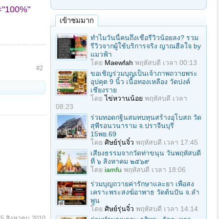
="100%"
เข้าชมมาก
ทำไมวันนี้คนถึงเชื่อรีวิวน้อยลง? รวม
รีวิวจากผู้ใช้บริการจริง ญาณฮีลใจ by
แมวฟ้า
โดย
Maewfah
พฤหัสบดี เวลา 00:13
#2
ขอเชิญร่วมบุญเป็นเจ้าภาพถวายพระ
อุปคุต 9 นิ้ว เนื้อทองเหลือง วัดปงค์
เชียงราย
โดย
ไข่หวานน้อย
พฤหัสบดี เวลา
08:23
ร่วมทอดกฐินสมทบทุนสร้างอุโบสถ วัด
สุพีรอนวนาราม จ.ปราจีนบุรี
15พย.69
โดย
ศิษย์รุ่นจิ๋ว
พฤหัสบดี เวลา 17:45
เสียงธรรมจากวัดท่าขนุน วันพฤหัสบดี
ที่ ๖ สิงหาคม ๒๕๖๙
โดย
iamfu
พฤหัสบดี เวลา 18:06
ร่วมบุญถวายค่ารักษาและยา เพื่อสง
เคราะพระสงฆ์อาพาธ วัดต้นปัน จ.ลํา
พูน
โดย
ศิษย์รุ่นจิ๋ว
พฤหัสบดี เวลา 14:14
25 สิงหาคม 2010