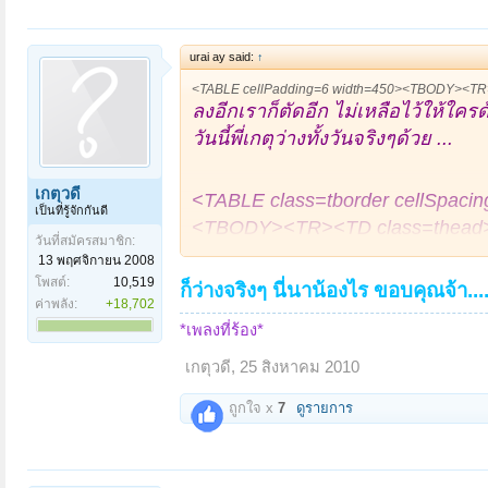
urai ay said:
↑
<TABLE cellPadding=6 width=450><TBODY><TR>
ลงอีกเราก็ตัดอีก ไม่เหลือไว้ให้ใครด้
วันนี้พี่เกตุว่างทั้งวันจริงๆด้วย ...
เกตุวดี
<TABLE class=tborder cellSpaci
เป็นที่รู้จักกันดี
<TBODY><TR><TD class=thead>ขณะนี
วันที่สมัครสมาชิก:
2 คน และ บุคคลทั่วไป 0 คน ) </
13 พฤศจิกายน 2008
] </TD></TR><TR><TD cl
โพสต์:
10,519
แนะนำเรื่องเด่น
ก็ว่างจริงๆ นี่นาน้องไร ขอบคุณจ้า...
ค่าพลัง:
+18,702
</TD></TR></TBODY></TABLE
*เพลงที่ร้อง*
555ช้าไปแล้วพ่อดารีส....
เกตุวดี
,
25 สิงหาคม 2010
ถูกใจ x
7
ดูรายการ