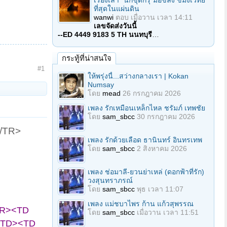
เรื่องเล่า "นักขุดกรุ"มือขลัง ขมังเวทย์
ที่สุดในแผ่นดิน
wanwi
ตอบ
เมื่อวาน เวลา 14:11
เลขจัดส่งวันนี้
--ED 4449 9183 5 TH นนทบุรี
…
กระทู้ที่น่าสนใจ
#1
ให้พรุ่งนี้...สว่างกลางเรา | Kokan
Numsay
โดย
mead
26 กรกฎาคม 2026
เพลง รักเหมือนเหล็กไหล ชรัมภ์ เทพชัย
โดย
sam_sbcc
30 กรกฎาคม 2026
/TR>
เพลง รักด้วยเลือด ธานินทร์ อินทรเทพ
โดย
sam_sbcc
2 สิงหาคม 2026
เพลง ช่อมาลี-ยวนย่าเหล่ (ดอกฟ้าที่รัก)
วงสุนทราภรณ์
โดย
sam_sbcc
พุธ เวลา 11:07
เพลง แม่ชบาไพร ก้าน แก้วสุพรรณ
<TR><TD
โดย
sam_sbcc
เมื่อวาน เวลา 11:51
 </TD><TD