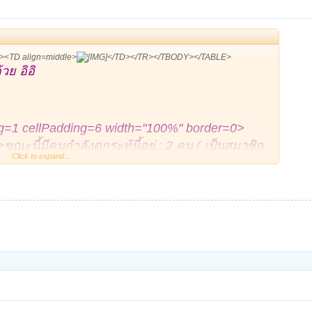
<TD align=middle>
</TD></TR></TBODY></TABLE>
วย อิอิ
ng=1 cellPadding=6 width="100%" border=0>
้มีคนกำลังดูกระทู้นี้อยู่ : 2 คน ( เป็นสมาชิก
Click to expand...
TD><TD class=thead width="14%"><CENTER">[
ass=alt1 width="100%" colSpan=2>
urai ay
*,
DARIS
+
.
>