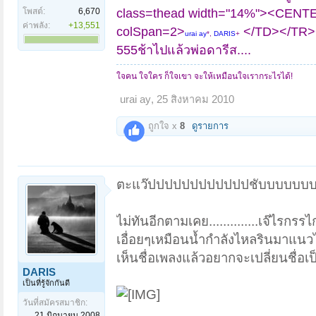
โพสต์:
6,670
class=thead width="14%"><CENT
ค่าพลัง:
+13,551
colSpan=2>
</TD></TR>
urai ay
*,
DARIS
+
555ช้าไปแล้วพ่อดารีส....
ใจคน ใจใคร ก็ใจเขา จะให้เหมือนใจเรากระไรได้!
urai ay
,
25 สิงหาคม 2010
ถูกใจ x
8
ดูรายการ
ตะแว๊ปปปปปปปปปปปปชับบบบบ
ไม่ทันอีกตามเคย..............เจ๊ไรกรรไ
เอื่อยๆเหมือนน้ำกำลังไหลรินมาแนวไ
เห็นชื่อเพลงแล้วอยากจะเปลี่ยนชื่อเป็
DARIS
เป็นที่รู้จักกันดี
วันที่สมัครสมาชิก:
21 มิถุนายน 2008