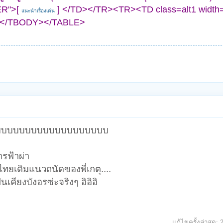
ER">[
] </TD></TR><TR><TD class=alt1 width
แนะนำเรื่องเด่น
</TBODY></TABLE>
บบบบบบบบบบบบบบบบบบบบ
กรฟ้าผ่า
ทยเดิมแนวถนัดของพี่เกตุ....
นเคียงบังอรซ่ะจริงๆ อิอิอิ
แก้ไขครั้งล่าสุด: