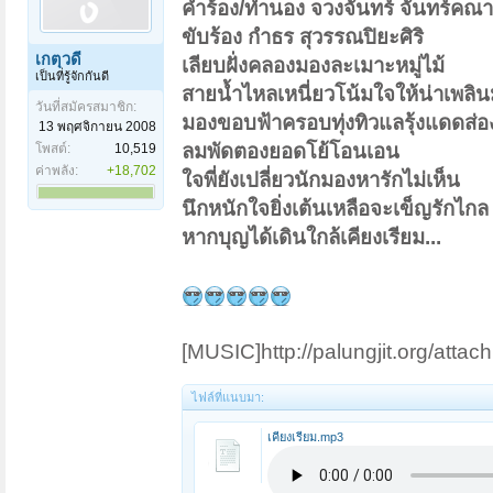
คำร้อง/ทำนอง จวงจันทร์ จันทร์คณา
ขับร้อง กำธร สุวรรณปิยะศิริ
เกตุวดี
เลียบฝั่งคลองมองละเมาะหมู่ไม้
เป็นที่รู้จักกันดี
สายน้ำไหลเหนี่ยวโน้มใจให้น่าเพลิ
วันที่สมัครสมาชิก:
มองขอบฟ้าครอบทุ่งทิวแลรุ้งแดดส่อ
13 พฤศจิกายน 2008
ลมพัดตองยอดโย้โอนเอน
โพสต์:
10,519
ค่าพลัง:
+18,702
ใจพี่ยังเปลี่ยวนักมองหารักไม่เห็น
นึกหนักใจยิ่งเต้นเหลือจะเข็ญรักไกล
หากบุญได้เดินใกล้เคียงเรียม...
[MUSIC]http://palungjit.org/att
ไฟล์ที่แนบมา:
เคียงเรียม.mp3