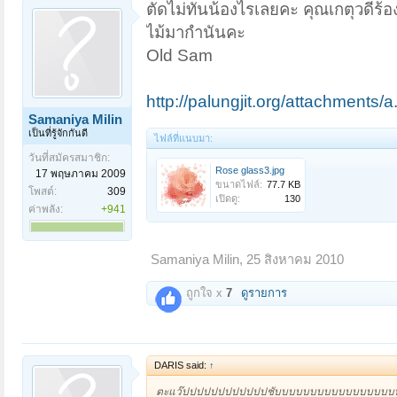
ตัดไม่ทันน้องไรเลยคะ คุณเกตุวดีร
ไม้มากำนันคะ
Old Sam
http://palungjit.org/attachments/
Samaniya Milin
เป็นที่รู้จักกันดี
ไฟล์ที่แนบมา:
วันที่สมัครสมาชิก:
Rose glass3.jpg
17 พฤษภาคม 2009
ขนาดไฟล์:
77.7 KB
โพสต์:
309
เปิดดู:
130
ค่าพลัง:
+941
Samaniya Milin
,
25 สิงหาคม 2010
ถูกใจ x
7
ดูรายการ
DARIS said:
↑
ตะแว๊ปปปปปปปปปปปปชับบบบบบบบบบบบบบบบ