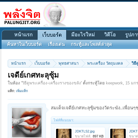
หน้าแรก
มีอะไรใหม่
วิดีโอ
รูปภา
เว็บบอร์ด
ค้นหาในเว็บบอร์ด
เรื่องเด่น
กระทู้และโพสต์ล่าสุด
หน้าแรก
เว็บบอร์ด
พุทธศาสนา
พระเครื่อง วัตถุมงคล
วิธ
เจดีย์เกศทะลุซุ้ม
ในห้อง '
วิธีดูพระเครื่อง-เครื่องรางของขลัง
' ตั้งกระทู้โดย
keepwork
,
15 มก
แท็ก:
เพิ่มแท็ก
สมเด็จเจดีย์เกศทะลุซุ้มของวัดระฆัง..เพื่อน
ไฟล์ที่แนบมา:
JDKTLS2.jpg
JDKT
ขนาดไฟล์:
897 KB
ขนาด