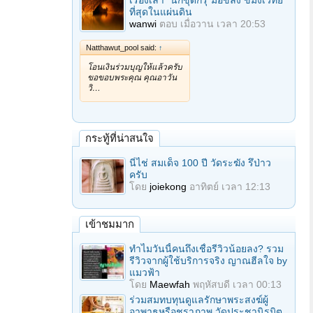
เรื่องเล่า "นักขุดกรุ"มือขลัง ขมังเวทย์
ที่สุดในแผ่นดิน
wanwi
ตอบ
เมื่อวาน เวลา 20:53
Natthawut_pool said:
↑
โอนเงินร่วมบุญให้แล้วครับ
ขอขอบพระคุณ คุณอาวัน
วิ…
กระทู้ที่น่าสนใจ
นี่ไช่ สมเด็จ 100 ปี วัดระฆัง รึป่าว
ครับ
โดย
joiekong
อาทิตย์ เวลา 12:13
เข้าชมมาก
ทำไมวันนี้คนถึงเชื่อรีวิวน้อยลง? รวม
รีวิวจากผู้ใช้บริการจริง ญาณฮีลใจ by
แมวฟ้า
โดย
Maewfah
พฤหัสบดี เวลา 00:13
ร่วมสมทบทุนดูแลรักษาพระสงฆ์ผู้
อาพาธหรือชราภาพ วัดประชานิรมิต