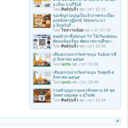
อ.เมือง จ.บุรีรัมย์
โดย
ศิษย์รุ่นจิ๋ว
พุธ เวลา 15:16
ขอเชิญร่วมบุญเป็นเจ้าภาพกระเบื้อง
มุงหลังคากุฏิสงฆ์ วัดล่องกะเบา
อ.อินทร์บุรี...
โดย
ไข่หวานน้อย
พุธ เวลา 07:30
ทอดผ้าป่าซื้อSmart TV ใช้เรียน&สอน
พัดลมห้องเรียน พัฒนาสถานศึกษา...
โดย
ศิษย์รุ่นจิ๋ว
พุธ เวลา 10:50
เสียงธรรมจากวัดท่าขนุน วันอังคารที่
๔ สิงหาคม ๒๕๖๙
โดย
iamfu
พุธ เวลา 10:36
เสียงธรรมจากวัดท่าขนุน วันพุธที่ ๕
สิงหาคม ๒๕๖๙
โดย
iamfu
พุธ เวลา 19:48
ร่วมทําบุญถวายมหาสังฆทาน 69 ชุด
วัดพลายชุมพล จ.สุโขทัย
โดย
ศิษย์รุ่นจิ๋ว
พุธ เวลา 10:34