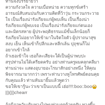
ท่านจึงบรรยายว่า
ความกังวลใจ ความเบื่อหน่าย ความทุกข์เศร้า
อารมณ์สับสนปนกับความคิดที่ว้าวุ่น กระวนกระวาย
ใจ เป็นเรื่องน่ารังเกียจแก่ผู้พบเห็น เป็นเรื่องน่า
รังเกียจแก่ผู้พบเจอ เป็นเรื่องน่ารังเกียจแก่ตนเอง
และมิตรสหาย ผู้ประพฤติธรรมแม้ขั้นเล็กน้อยก็
รังเกียจไม่อยากให้เข้ามาในจิตใจตัว ผู้ปราถนาสุข
สงบ เย็น เห็นเข้าก็ปลีกและหลีกเล้น ปุถุชนก็ไม่
อยากเข้าใกล้
ถ้าเธอเข้าใจ เธอก็ละเสียจะใด้เป็นผู้น่าพบปะ
สรุปท่านไม่ใด้เครียดครับ อย่างท่านครูผมคลุกคลีมา
ท่านน่าจะ แสดงอุบายอะไรมาสักอย่างหนึ่ง ให้คุณ
พิจจารณามากกว่า เพราะท่านวางหูโทรศัพย์ตอนคุย
กับคุณแล้ว ท่านหันมายิ้มแล้วพูดว่า
ขอให้เขารู้นะว่าเขาเป็นแบบนี้ เฮ่อ!!!!:boo::boo
||)(||)chearr
อ้อมีภาพวันเดินทางไปพบท่านครูด้วยครับ ทางขึ้น