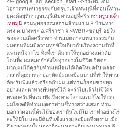
<!-- google_ad_section_start -->กระผมได้มี
โอกาสสนทนาธรรมกับครูบาเจ้าเทพมุนีที่ตอนนี้ท่าน
ธุดงค์อยุ่ที่กาญจนบุรีเดิมท่านอยู่ที่ศรีราชา
ครูบาเจ้า
เทพมุนี
สวนพุทธธรรมสถานล้านนา ม.8 บ้านทาง
ตรง ต.บางพระ อ.ศรีราชา จ.<WBR>ชลบุรี อยู่ใน
ซอยสวนเสือศรีราชา ท่านเมตตาสนทนาธรรมกับ
ผมตอนที่ผมมีความทุกข์ใจเกี่ยวกับเรื่องความรักที่
แฟนหนีจากไป ทั้งที่เราดีมากให้ทุกอย่างแต่กลับ
โดนทิ้ง ผมหมดกำลังใจทุกอย่างในชีวิต.จิตตก
มาก.ผมได้คุยกับท่านเหมือนได้เกิดใหม่ครับ ตลอด
เวลาที่คุยมาหลายอาทิตย์ผมเหมือนบาปที่ทำให้ท่าน
ต้องรับฟังแล้วเครียดกับผม แต่ท่านก็ยอมช่วยทุก
อย่างและหาทางพ้นทุกข์ได้ จะว่าไปแล้วไม่มีใคร
หรอกครับที่จะมาฟังเรื่องทางโลกและแก้ไขให้เรา
ผมโชคดีที่ท่านเมตตาท่านชี้ทางสว่างเสมอ ท่าน
บอกว่าตอนนี้ต้นไม้ของเรามันไม่มีใบ เราทำอย่างไร
ล่ะให้มีใบ และมีต้นที่แข็งแรงและมีผลที่งดงาม เมื่อ
ถึงเวลาตรงนั้นนกกาก็จะมาเกาะกินเองมากมาย ดี