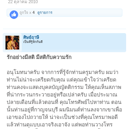
22 ตุลาคม 2010
ถูกใจ x
4
ดูรายการ
ศิษย์ฤาษี
เป็นที่รู้จักกันดี
รักอย่างมีสติ มีสติกับความรัก
อนุโมทนาครับ จากการที่รู้จักท่านครูมาครับ ผมว่า
ท่านไม่น่าจะเครียดกับคุณ แต่คุณเข้าใจว่าเครียด
ท่านคงจะแสดงบุคลบัญญัตติกรรม ให้คุณเห็นสภาพ
ที่น่ากระวนกระวายอยู่หรือเปล่าครับ เมื่อประมาณ
ปลายเดือนที่แล้วตอนที่ คุณโทรศัพย์ไปหาท่าน ตอน
นั้นท่านอยู่ที่กาญจนบุรี ผมนิมนต์ท่านลงจากเขาเพื่อ
เอาของไปถวายให้ น่าจะเป็นช่วงที่คุณโทรมาพอดี
แล้วท่านดุแบบเอาจริงเอาจัง แต่พอท่านวางโทร