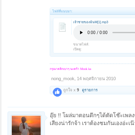
ไฟล์ที่แนบมา:
เจ้าชายของฉันM[1].mp3
ขนาดไฟล์:
เปิดดู:
กรุณาคลิกเบาๆ นะคร้า
Mook ka
nong_mook
,
14 พฤศจิกายน 2010
ถูกใจ x
9
ดูรายการ
อุ๊ย !! โผล่มาตอนดึกๆได้ตัดโช๊ะเพล
เสียงน่ารักจ้า เราต้องชมกันเองอ่ะเน๊