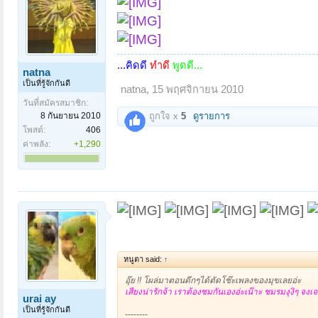
...
คิดดี
ทำดี
พูดดี...
natna
เป็นที่รู้จักกันดี
natna
,
15 พฤศจิกายน 2010
วันที่สมัครสมาชิก:
8 กันยายน 2010
ถูกใจ x
5
ดูรายการ
โพสต์:
406
ค่าพลัง:
+1,290
หนูตา said:
↑
อุ๊ย !! โผล่มาตอนดึกๆได้ตัดโช๊ะเพลงของมุขเลยอ่ะ
เสียงน่ารักจ้า เราต้องชมกันเองอ่ะเน๊าะ ชมรมงุงิๆ จงเจร
urai ay
เป็นที่รู้จักกันดี
--------