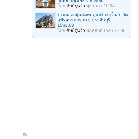
วัดพลายชุมพล จ.สุโขทัย
โดย
ศิษย์รุ่นจิ๋ว
พุธ เวลา 10:34
ร่วมทอดกฐินสมทบทุนสร้างอุโบสถ วัด
สุพีรอนวนาราม จ.ปราจีนบุรี
15พย.69
โดย
ศิษย์รุ่นจิ๋ว
พฤหัสบดี เวลา 17:45
#2