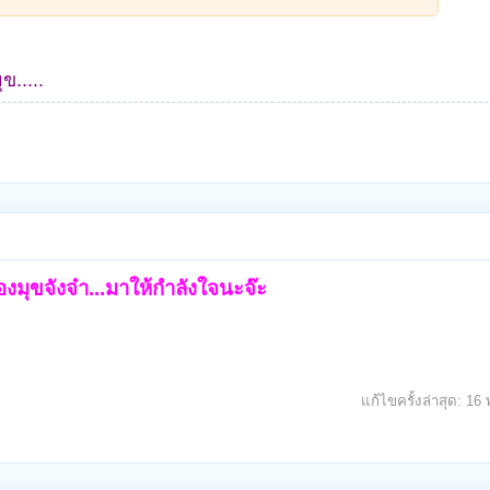
.....
องมุขจังจ๋า...มาให้กำลังใจนะจ๊ะ
แก้ไขครั้งล่าสุด:
16 