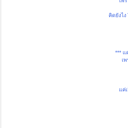
เพร
คิดยังไง
*** แ
เพ
แค่เ