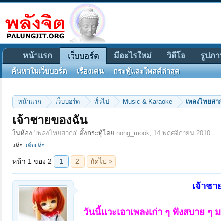
หน้าแรก
มีอะไรใหม่
วิดีโอ
รูปภา
เว็บบอร์ด
ค้นหาในเว็บบอร์ด
เรื่องเด่น
กระทู้และโพสต์ล่าสุด
หน้าแรก
เว็บบอร์ด
ทั่วไป
Music & Karaoke
เพลงไทยสา
หน้า 1 ของ 2
1
2
ถัดไป >
เจ้าชายของฉัน
ในห้อง '
เพลงไทยสากล
' ตั้งกระทู้โดย
nong_mook
,
14 พฤศจิกายน 2010
.
แท็ก:
เพิ่มแท็ก
เจ้าชา
วันนี้แวะเอาเพลงเก่า ๆ ฟังสบาย ๆ ม