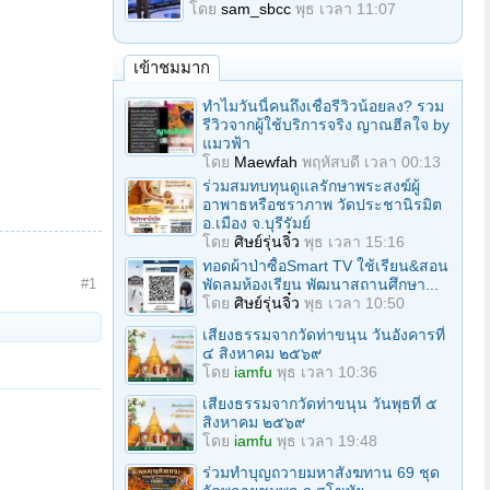
โดย
sam_sbcc
พุธ เวลา 11:07
เข้าชมมาก
ทำไมวันนี้คนถึงเชื่อรีวิวน้อยลง? รวม
รีวิวจากผู้ใช้บริการจริง ญาณฮีลใจ by
แมวฟ้า
โดย
Maewfah
พฤหัสบดี เวลา 00:13
ร่วมสมทบทุนดูแลรักษาพระสงฆ์ผู้
อาพาธหรือชราภาพ วัดประชานิรมิต
อ.เมือง จ.บุรีรัมย์
โดย
ศิษย์รุ่นจิ๋ว
พุธ เวลา 15:16
ทอดผ้าป่าซื้อSmart TV ใช้เรียน&สอน
พัดลมห้องเรียน พัฒนาสถานศึกษา...
#1
โดย
ศิษย์รุ่นจิ๋ว
พุธ เวลา 10:50
เสียงธรรมจากวัดท่าขนุน วันอังคารที่
๔ สิงหาคม ๒๕๖๙
โดย
iamfu
พุธ เวลา 10:36
เสียงธรรมจากวัดท่าขนุน วันพุธที่ ๕
สิงหาคม ๒๕๖๙
โดย
iamfu
พุธ เวลา 19:48
ร่วมทําบุญถวายมหาสังฆทาน 69 ชุด