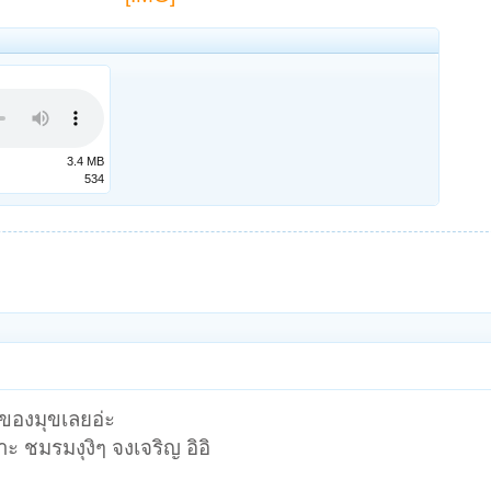
3.4 MB
534
งของมุขเลยอ่ะ
าะ ชมรมงุงิๆ จงเจริญ อิอิ