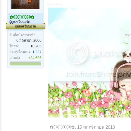
--------
✿ⓈⓘⓉⓐ✿
ผู้ดูแลเว็บบอร์ด
ผู้ดูแลเว็บบอร์ด
วันที่สมัครสมาชิก:
6 มิถุนายน 2006
โพสต์:
10,205
กระทู้เรื่องเด่น:
1,227
ค่าพลัง:
+34,696
✿ⓈⓘⓉⓐ✿
,
15 พฤศจิกายน 2010