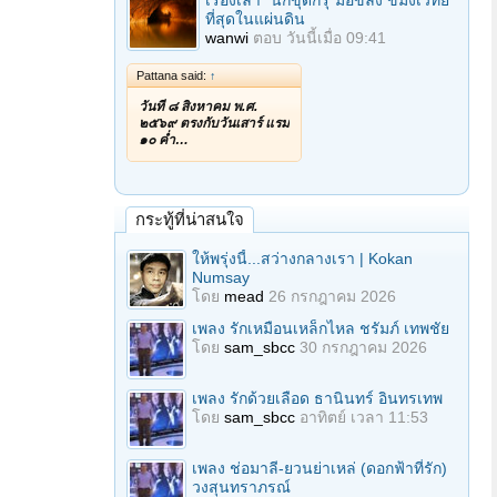
เรื่องเล่า "นักขุดกรุ"มือขลัง ขมังเวทย์
ที่สุดในแผ่นดิน
wanwi
ตอบ
วันนี้เมื่อ 09:41
Pattana said:
↑
วันที่ ๘ สิงหาคม พ.ศ.
๒๕๖๙ ตรงกับวันเสาร์ แรม
๑๐ ค่ำ…
กระทู้ที่น่าสนใจ
ให้พรุ่งนี้...สว่างกลางเรา | Kokan
Numsay
โดย
mead
26 กรกฎาคม 2026
เพลง รักเหมือนเหล็กไหล ชรัมภ์ เทพชัย
โดย
sam_sbcc
30 กรกฎาคม 2026
เพลง รักด้วยเลือด ธานินทร์ อินทรเทพ
โดย
sam_sbcc
อาทิตย์ เวลา 11:53
เพลง ช่อมาลี-ยวนย่าเหล่ (ดอกฟ้าที่รัก)
วงสุนทราภรณ์