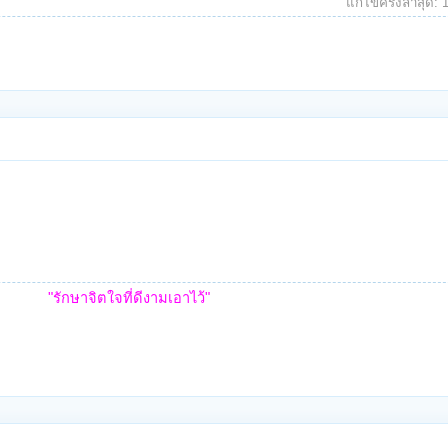
แก้ไขครั้งล่าสุด:
"รักษาจิตใจที่ดีงามเอาไว้"