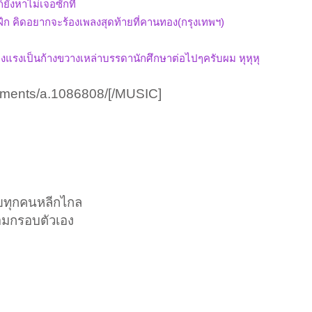
ยังหาไม่เจอซักที
ฝึก คิดอยากจะร้องเพลงสุดท้ายที่คานทอง(กรุงเทพฯ)
ข็งแรงเป็นก้างขวางเหล่าบรรดานักศึกษาต่อไปๆครับผม หุหุหุ
achments/a.1086808/[/MUSIC]
ายทุกคนหลีกไกล
้อมกรอบตัวเอง