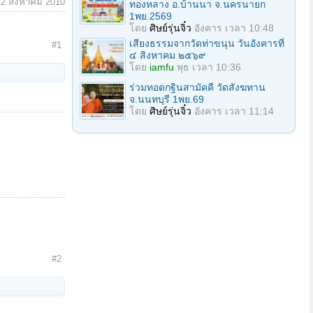
12 สิงหาคม 2010
ทองหลาง อ.บ้านนา จ.นครนายก
1พย.2569
โดย
ศิษย์รุ่นจิ๋ว
อังคาร เวลา 10:48
เสียงธรรมจากวัดท่าขนุน วันอังคารที่
#1
๔ สิงหาคม ๒๕๖๙
โดย
iamfu
พุธ เวลา 10:36
ร่วมทอดกฐินสามัคคี วัดสังฆทาน
จ.นนทบุรี 1พย.69
โดย
ศิษย์รุ่นจิ๋ว
อังคาร เวลา 11:14
#2