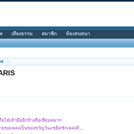
พ
เสียงธรรม
สมาชิก
ห้องสนทนา
กล
DARIS
ถือไม้เท้ามืออีกข้างถือเซี่ยนหมาก
..ยายขอเพลงเป็นของขวัญวันแซยิดซักเพลงสิ....