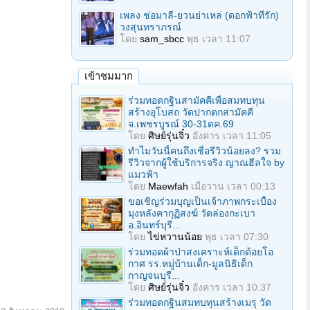
เพลง ช่อมาลี-ยวนย่าเหล่ (ดอกฟ้าที่รัก)
วงสุนทราภรณ์
โดย
sam_sbcc
พุธ เวลา 11:07
เข้าชมมาก
ร่วมทอดกฐินสามัคคีเพื่อสมทบทุน
สร้างอุโบสถ วัดปากตกสามัคคี
จ.เพชรบูรณ์ 30-31ตค.69
โดย
ศิษย์รุ่นจิ๋ว
อังคาร เวลา 11:05
ทำไมวันนี้คนถึงเชื่อรีวิวน้อยลง? รวม
รีวิวจากผู้ใช้บริการจริง ญาณฮีลใจ by
แมวฟ้า
โดย
Maewfah
เมื่อวาน เวลา 00:13
ขอเชิญร่วมบุญเป็นเจ้าภาพกระเบื้อง
มุงหลังคากุฏิสงฆ์ วัดล่องกะเบา
อ.อินทร์บุรี...
โดย
ไข่หวานน้อย
พุธ เวลา 07:30
ร่วมทอดผ้าป่าสงเคราะห์เด็กด้อยโอ
กาศ รร.หมู่บ้านเด็ก-มูลนิธิเด็ก
กาญจนบุรี...
โดย
ศิษย์รุ่นจิ๋ว
อังคาร เวลา 10:37
ร่วมทอดกฐินสมทบทุนสร้างเมรุ วัด