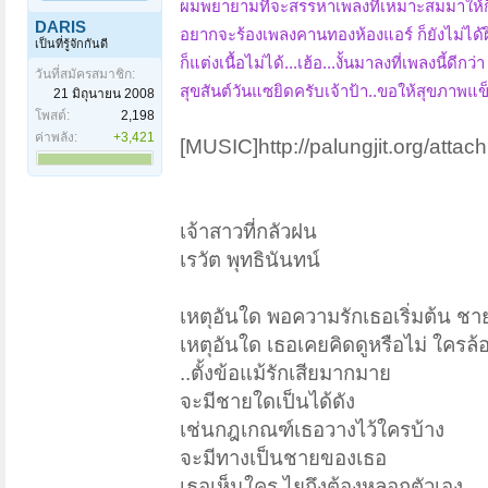
ผมพยายามที่จะสรรหาเพลงที่เหมาะสมมาให้ก็
DARIS
อยากจะร้องเพลงคานทองห้องแอร์ ก็ยังไม่ได้
เป็นที่รู้จักกันดี
ก็แต่งเนื้อไม่ได้...เฮ้อ...งั้นมาลงที่เพลงนี้ดีกว่า
วันที่สมัครสมาชิก:
สุขสันต์วันแซยิดครับเจ้าป้า..ขอให้สุขภาพแ
21 มิถุนายน 2008
โพสต์:
2,198
ค่าพลัง:
+3,421
[MUSIC]http://palungjit.org/att
เจ้าสาวที่กลัวฝน
เรวัต พุทธินันทน์
เหตุอันใด พอความรักเธอเริ่มต้น ช
เหตุอันใด เธอเคยคิดดูหรือไม่ ใครล
..ตั้งข้อแม้รักเสียมากมาย
จะมีชายใดเป็นได้ดัง
เช่นกฎเกณฑ์เธอวางไว้ใครบ้าง
จะมีทางเป็นชายของเธอ
เธอเห็นใคร ไยถึงต้องหลอกตัวเอง