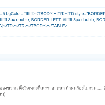
ng=5 bgColor=#ffffff><TBODY><TR><TD style="BORDE
ffffff 3px double; BORDER-LEFT: #ffffff 3px double; B
</TD></TR></TBODY></TABLE>
้อของขวาน ตี้จริงเพลงก็เพราะอะหนา ถ้าคนร้องไม่กวน..... อุ
สม)