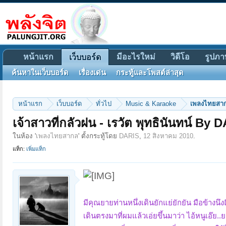
หน้าแรก
มีอะไรใหม่
วิดีโอ
รูปภา
เว็บบอร์ด
ค้นหาในเว็บบอร์ด
เรื่องเด่น
กระทู้และโพสต์ล่าสุด
หน้าแรก
เว็บบอร์ด
ทั่วไป
Music & Karaoke
เพลงไทยสา
เจ้าสาวที่กลัวฝน - เรวัต พุทธินันทน์ By 
ในห้อง '
เพลงไทยสากล
' ตั้งกระทู้โดย
DARIS
,
12 สิงหาคม 2010
.
แท็ก:
เพิ่มแท็ก
มีคุณยายท่านหนึ่งเดินยักแย่ยักยัน มือข้างนึง
เดินตรงมาที่ผมแล้วเอ่ยขึ้นมาว่า ไอ้หนูเอ๊ย