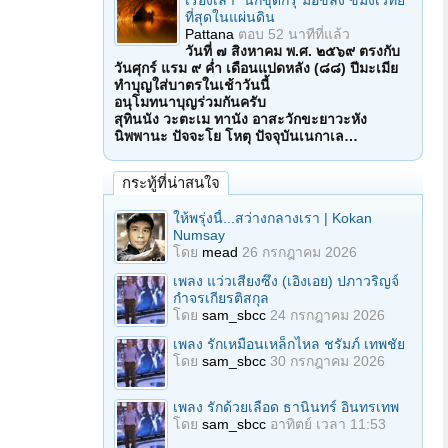
เรื่องเล่า "นักขุดกรุ"มือขลัง ขมังเวทย์
ที่สุดในแผ่นดิน
Pattana
ตอบ
52 นาทีที่แล้ว
วันที่ ๗ สิงหาคม พ.ศ. ๒๕๖๙ ตรงกับ
วันศุกร์ แรม ๙ ค่ำ เดือนแปดหลัง (๘๘) ปีมะเมีย
ทำบุญใส่บาตรในเช้าวันนี้
อนุโมทนาบุญร่วมกันครับ
สุทินนัง วะตะเม ทานัง อาสะวักขะยาวะหัง
นิพพานะ ปัจจะโย โหตุ ปัจจุบันเนกาเล…
กระทู้ที่น่าสนใจ
ให้พรุ่งนี้...สว่างกลางเรา | Kokan
Numsay
โดย
mead
26 กรกฎาคม 2026
เพลง แว่วเสียงซึง (เอิงเอย) ปภาวริญจ์
กำจรเกียรติสกุล
โดย
sam_sbcc
24 กรกฎาคม 2026
เพลง รักเหมือนเหล็กไหล ชรัมภ์ เทพชัย
โดย
sam_sbcc
30 กรกฎาคม 2026
เพลง รักด้วยเลือด ธานินทร์ อินทรเทพ
โดย
sam_sbcc
อาทิตย์ เวลา 11:53