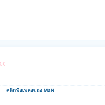
))))
มาฟังเร็วๆอยากให้ฟังเพลงเน้ อิอิ
คลิกฟังเพลงของ MaN