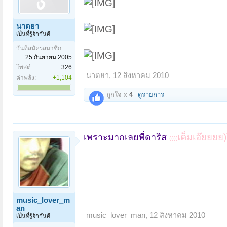
นาตยา
เป็นที่รู้จักกันดี
วันที่สมัครสมาชิก:
25 กันยายน 2005
โพสต์:
326
นาตยา
,
12 สิงหาคม 2010
ค่าพลัง:
+1,104
ถูกใจ x
4
ดูรายการ
เค็มเอ๊ยยยย)
เพราะมากเลยพี่ดาริส
((((
music_lover_m
an
music_lover_man
,
12 สิงหาคม 2010
เป็นที่รู้จักกันดี