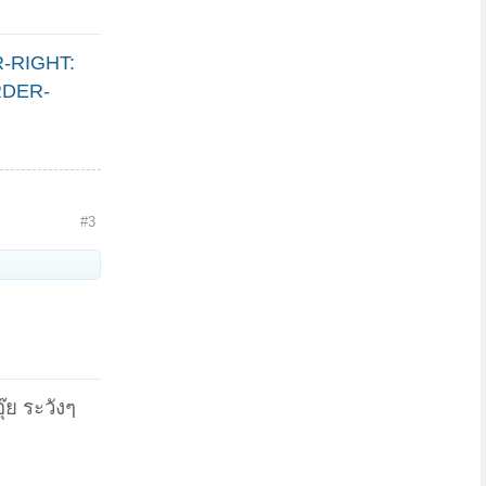
R-RIGHT:
ORDER-
#3
๊ย ระวังๆ