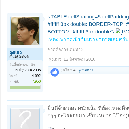
<TABLE cellSpacing=5 cellPaddi
#ffffff 3px double; BORDER-TOP: #
BOTTOM: #ffffff 3px double">
เพลงเพราะเข้ากับบรรยากาศเลยครับ
ชีวิตคือการเดินทาง
ลุงแมว
เป็นที่รู้จักกันดี
ลุงแมว
,
12 สิงหาคม 2010
วันที่สมัครสมาชิก:
19 มิถุนายน 2005
ถูกใจ x
4
ดูรายการ
โพสต์:
4,692
ค่าพลัง:
+7,950
ยิ้นดีจ้าดดดดดนักเน้อ ที่ฮ้องเพลงหื
ๆๆๆ อะไรลอยมา เชี่ยนหมาก โป๊กๆ(