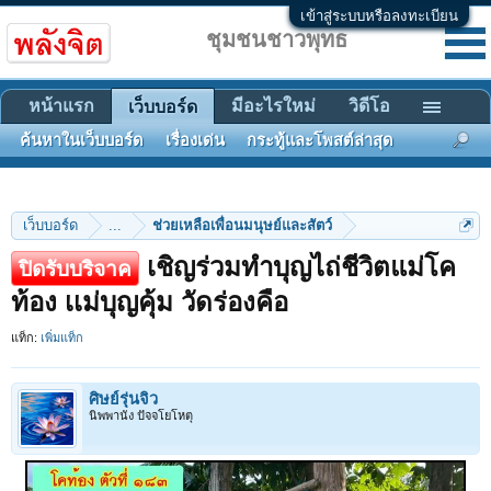
เข้าสู่ระบบหรือลงทะเบียน
ชุมชนชาวพุทธ
หน้าแรก
มีอะไรใหม่
วิดีโอ
เว็บบอร์ด
ค้นหาในเว็บบอร์ด
เรื่องเด่น
กระทู้และโพสต์ล่าสุด
เว็บบอร์ด
...
ช่วยเหลือเพื่อนมนุษย์และสัตว์
เชิญร่วมทำบุญไถ่ชีวิตแม่โค
ปิดรับบริจาค
ท้อง เเม่บุญคุ้ม วัดร่องคือ
แท็ก:
เพิ่มแท็ก
ศิษย์รุ่นจิ๋ว
นิพพานัง ปัจจโยโหตุ