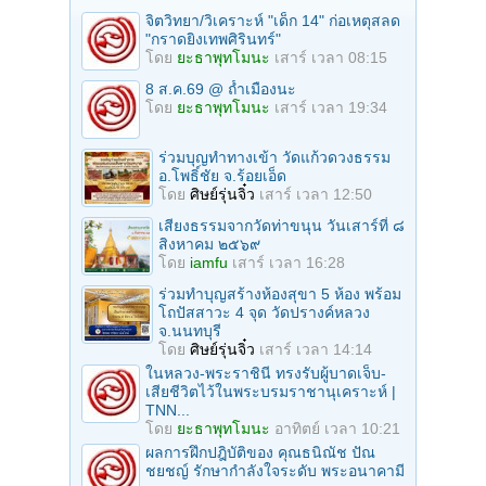
จิตวิทยา/วิเคราะห์ "เด็ก 14" ก่อเหตุสลด
"กราดยิงเทพศิรินทร์"
โดย
ยะธาพุทโมนะ
เสาร์ เวลา 08:15
8 ส.ค.69 @ ถ้ำเมืองนะ
โดย
ยะธาพุทโมนะ
เสาร์ เวลา 19:34
ร่วมบุญทําทางเข้า วัดแก้วดวงธรรม
อ.โพธิ์ชัย จ.ร้อยเอ็ด
โดย
ศิษย์รุ่นจิ๋ว
เสาร์ เวลา 12:50
เสียงธรรมจากวัดท่าขนุน วันเสาร์ที่ ๘
สิงหาคม ๒๕๖๙
โดย
iamfu
เสาร์ เวลา 16:28
ร่วมทําบุญสร้างห้องสุขา 5 ห้อง พร้อม
โถปัสสาวะ 4 จุด วัดปรางค์หลวง
จ.นนทบุรี
โดย
ศิษย์รุ่นจิ๋ว
เสาร์ เวลา 14:14
ในหลวง-พระราชินี ทรงรับผู้บาดเจ็บ-
เสียชีวิตไว้ในพระบรมราชานุเคราะห์ |
TNN...
โดย
ยะธาพุทโมนะ
อาทิตย์ เวลา 10:21
ผลการฝึกปฎิบัติของ คุณธนิณัช ปัณ
ชยชญ์ รักษากำลังใจระดับ พระอนาคามี