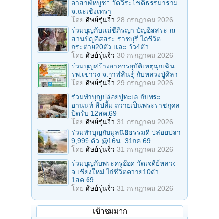
อาสาฬหบูชา วัดวีระโชติธรรมาราม
จ.ฉะเชิงเทรา
โดย
ศิษย์รุ่นจิ๋ว
28 กรกฎาคม 2026
ร่วมบุญกับเเม่ชีภิรญา ปัญอิสสระ ณ
สวนปัญอิสสระ ราชบุรี ไถ่ชีวิต
กระต่าย20ตัว เเละ วัว4ตัว
โดย
ศิษย์รุ่นจิ๋ว
30 กรกฎาคม 2026
ร่วมบุญสร้างอาคารอุบัติเหตุฉุกเฉิน
รพ.เขาวง จ.กาฬสินธุ์ กับหลวงปู่ศิลา
โดย
ศิษย์รุ่นจิ๋ว
29 กรกฎาคม 2026
ร่วมทําบุญปล่อยปูทะเล กับพระ
อานนท์ สีปลื้ม ถวายเป็นพระราชกุศล
ปิดรับ 12สค.69
โดย
ศิษย์รุ่นจิ๋ว
31 กรกฎาคม 2026
ร่วมทําบุญกับมูลนิธิธรรมดี ปล่อยปลา
9,999 ตัว @16น. 31กค.69
โดย
ศิษย์รุ่นจิ๋ว
31 กรกฎาคม 2026
ร่วมบุญกับพระครูอ๊อด วัดเจดีย์หลวง
จ.เชียงใหม่ ไถ่ชีวิตควาย10ตัว
1สค.69
โดย
ศิษย์รุ่นจิ๋ว
31 กรกฎาคม 2026
เข้าชมมาก