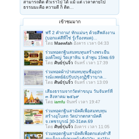
สามารถติด ตัวเราไป ได้ แม้ แต่ เวลาตายไป
ธรรมมะคือ ความดี ก็ ติด…
เข้าชมมาก
ฟรี 2 คำถาม! ทักแม่นๆ ด้วยสีพลังงาน
(บอกแค่สีที่ใช่ รู้เรื่องหมด)...
โดย
Maewfah
อังคาร เวลา 04:33
ร่วมทอดกฐินสมทบทุนสร้างพระยืน
องค์ใหญ่ วัดเสาหิน จ.ลําพูน 15พย.69
โดย
ศิษย์รุ่นจิ๋ว
จันทร์ เวลา 17:39
ร่วมทอดผ้าป่าสมทบทุนซื้ออุปก
รณ์เเพทย์&ปรับปรุงกุฏิชีวาบาล...
โดย
ศิษย์รุ่นจิ๋ว
จันทร์ เวลา 13:09
เสียงธรรมจากวัดท่าขนุน วันจันทร์ที่
๓ สิงหาคม ๒๕๖๙
โดย
iamfu
จันทร์ เวลา 19:47
ร่วมทอดกฐินสามัคคีเพื่อสมทบทุน
สร้างอุโบสถ วัดปากตกสามัคคี
จ.เพชรบูรณ์ 30-31ตค.69
โดย
ศิษย์รุ่นจิ๋ว
อังคาร เวลา 11:05
ร่วมทอดกฐินสามัคคีเพื่อตกแต่งทำสี
สมเด็จองค์ปฐมหน้าตัก10ม. สูง15ม....