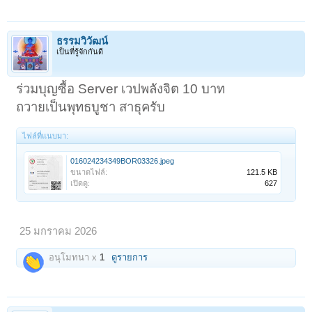
ธรรมวิวัฒน์
เป็นที่รู้จักกันดี
ร่วมบุญซื้อ Server เวปพลังจิต 10 บาท
ถวายเป็นพุทธบูชา สาธุครับ
ไฟล์ที่แนบมา:
016024234349BOR03326.jpeg
ขนาดไฟล์:
121.5 KB
เปิดดู:
627
25 มกราคม 2026
อนุโมทนา x
1
ดูรายการ