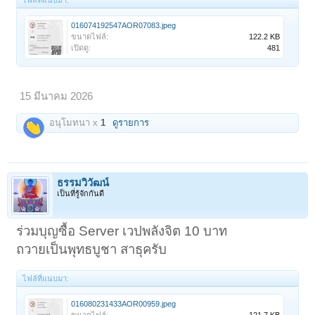
016074192547AOR07083.jpeg
ขนาดไฟล์:
122.2 KB
เปิดดู:
481
< ย้อนกลับ
1
←
66
67
68
69
70
71
ถัดไป >
15 มีนาคม 2026
อนุโมทนา x
1
ดูรายการ
ธรรมวิวัฒน์
เป็นที่รู้จักกันดี
ร่วมบุญซื้อ Server เวปพลังจิต 10 บาท
ถวายเป็นพุทธบูชา สาธุครับ
ไฟล์ที่แนบมา:
016080231433AOR00959.jpeg