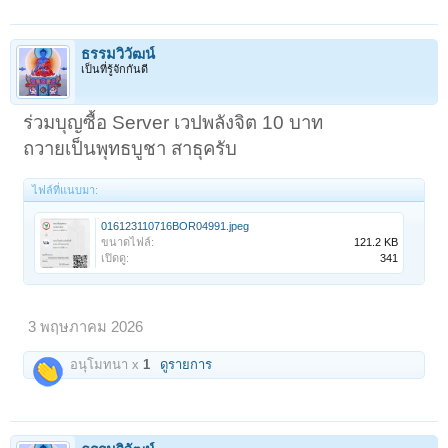
ธรรมวิวัฒน์
เป็นที่รู้จักกันดี
ร่วมบุญซื้อ Server เวปพลังจิต 10 บาท
ถวายเป็นพุทธบูชา สาธุครับ
ไฟล์ที่แนบมา:
016123110716BOR04991.jpeg
ขนาดไฟล์:
121.2 KB
เปิดดู:
341
3 พฤษภาคม 2026
อนุโมทนา x
1
ดูรายการ