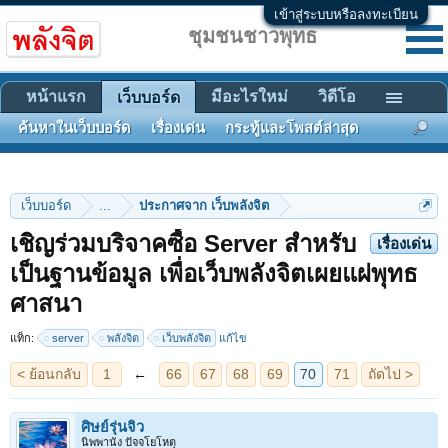
เข้าสู่ระบบหรือลงทะเบียน
ชุมชนชาวพุทธ
หน้าแรก
มีอะไรใหม่
วิดีโอ
เว็บบอร์ด
ค้นหาในเว็บบอร์ด
เรื่องเด่น
กระทู้และโพสต์ล่าสุด
เว็บบอร์ด
...
ประกาศจาก เว็บพลังจิต
เชิญร่วมบริจาคซื้อ Server สำหรับ
เรื่องเด่น
เป็นฐานข้อมูล เพื่อเว็บพลังจิตเผยแผ่พุทธ
< ย้อนกลับ
1
←
66
67
68
69
70
71
ถัดไป >
ศาสนา
แท็ก:
server
พลังจิต
เว็บพลังจิต
แก้ไข
ศิษย์รุ่นจิ๋ว
นิพพานัง ปัจจโยโหตุ