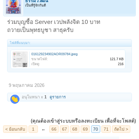
ธรรมวิวัฒน์
เป็นที่รู้จักกันดี
ร่วมบุญซื้อ Server เวปพลังจิต 10 บาท
ถวายเป็นพุทธบูชา สาธุครับ
ไฟล์ที่แนบมา:
016129234902AOR09784.jpeg
ขนาดไฟล์:
121.7 KB
เปิดดู:
216
9 พฤษภาคม 2026
อนุโมทนา x
1
ดูรายการ
(คุณต้องเข้าสู่ระบบหรือลงทะเบียน เพื่อที่จะโพสต์)