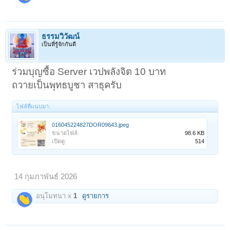
ธรรมวิวัฒน์
เป็นที่รู้จักกันดี
ร่วมบุญซื้อ Server เวปพลังจิต 10 บาท
ถวายเป็นพุทธบูชา สาธุครับ
ไฟล์ที่แนบมา:
016045224827DOR09643.jpeg
ขนาดไฟล์:
98.6 KB
เปิดดู:
514
14 กุมภาพันธ์ 2026
อนุโมทนา x
1
ดูรายการ