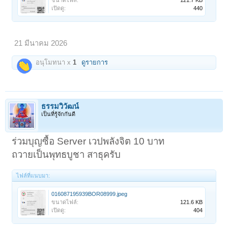
ขนาดไฟล์:
121.7 KB
เปิดดู:
440
21 มีนาคม 2026
อนุโมทนา x
1
ดูรายการ
ธรรมวิวัฒน์
เป็นที่รู้จักกันดี
ร่วมบุญซื้อ Server เวปพลังจิต 10 บาท
ถวายเป็นพุทธบูชา สาธุครับ
ไฟล์ที่แนบมา:
016087195939BOR08999.jpeg
ขนาดไฟล์:
121.6 KB
เปิดดู:
404