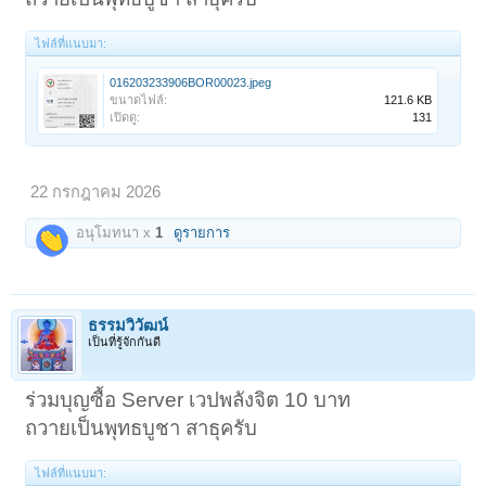
ไฟล์ที่แนบมา:
016203233906BOR00023.jpeg
ขนาดไฟล์:
121.6 KB
เปิดดู:
131
22 กรกฎาคม 2026
อนุโมทนา x
1
ดูรายการ
ธรรมวิวัฒน์
เป็นที่รู้จักกันดี
ร่วมบุญซื้อ Server เวปพลังจิต 10 บาท
ถวายเป็นพุทธบูชา สาธุครับ
ไฟล์ที่แนบมา: