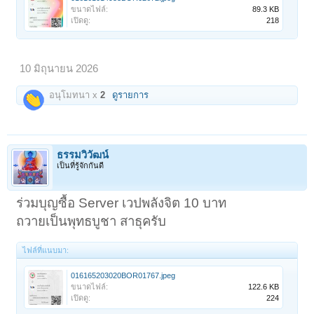
ขนาดไฟล์:
89.3 KB
เปิดดู:
218
10 มิถุนายน 2026
อนุโมทนา x
2
ดูรายการ
ธรรมวิวัฒน์
เป็นที่รู้จักกันดี
ร่วมบุญซื้อ Server เวปพลังจิต 10 บาท
ถวายเป็นพุทธบูชา สาธุครับ
ไฟล์ที่แนบมา:
016165203020BOR01767.jpeg
ขนาดไฟล์:
122.6 KB
เปิดดู:
224