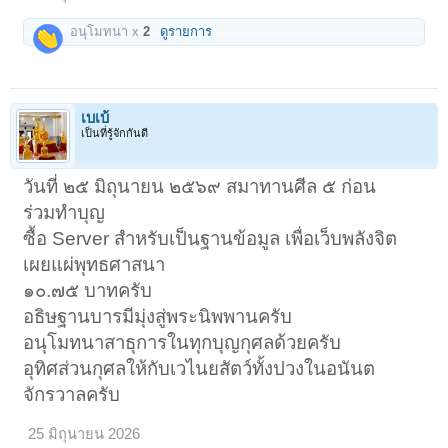
อนุโมทนา x
2
ดูรายการ
เบเบ้
เป็นที่รู้จักกันดี
วันที่ ๒๕ มิถุนายน ๒๕๖๙ สมาทานศีล ๕ ก่อน
ร่วมทำบุญ
ซื้อ Server สำหรับเป็นฐานข้อมูล เพื่อเว็บพลังจิต
เผยแผ่พุทธศาสนา
๑๐.๗๕ บาทครับ
อธิษฐานบารมีมุ่งสู่พระนิพพานครับ
อนุโมทนาสาธุการในทุกบุญกุศลด้วยครับ
อุทิศส่วนกุศลให้กับเวไนยสัตว์ทั้งปวงในอนันต
จักรวาลครับ
25 มิถุนายน 2026