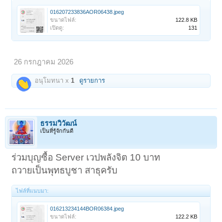
016207233836AOR06438.jpeg
ขนาดไฟล์:
122.8 KB
เปิดดู:
131
26 กรกฎาคม 2026
อนุโมทนา x
1
ดูรายการ
ธรรมวิวัฒน์
เป็นที่รู้จักกันดี
ร่วมบุญซื้อ Server เวปพลังจิต 10 บาท
ถวายเป็นพุทธบูชา สาธุครับ
ไฟล์ที่แนบมา:
016213234144BOR06384.jpeg
ขนาดไฟล์:
122.2 KB