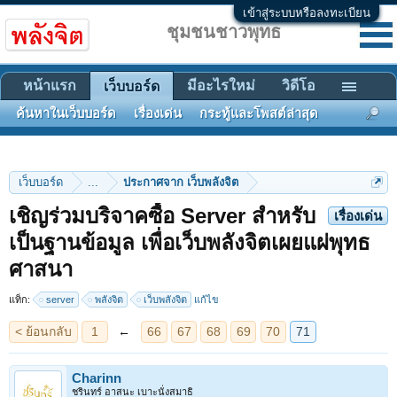
เข้าสู่ระบบหรือลงทะเบียน
ชุมชนชาวพุทธ
หน้าแรก
มีอะไรใหม่
วิดีโอ
เว็บบอร์ด
ค้นหาในเว็บบอร์ด
เรื่องเด่น
กระทู้และโพสต์ล่าสุด
เว็บบอร์ด
...
ประกาศจาก เว็บพลังจิต
เชิญร่วมบริจาคซื้อ Server สำหรับ
เรื่องเด่น
เป็นฐานข้อมูล เพื่อเว็บพลังจิตเผยแผ่พุทธ
< ย้อนกลับ
1
←
66
67
68
69
70
71
ศาสนา
แท็ก:
server
พลังจิต
เว็บพลังจิต
แก้ไข
Charinn
ชรินทร์ อาสนะ เบาะนั่งสมาธิ