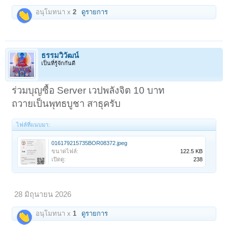
อนุโมทนา x
2
ดูรายการ
ธรรมวิวัฒน์
เป็นที่รู้จักกันดี
ร่วมบุญซื้อ Server เวปพลังจิต 10 บาท
ถวายเป็นพุทธบูชา สาธุครับ
ไฟล์ที่แนบมา:
016179215735BOR08372.jpeg
ขนาดไฟล์:
122.5 KB
เปิดดู:
238
28 มิถุนายน 2026
อนุโมทนา x
1
ดูรายการ