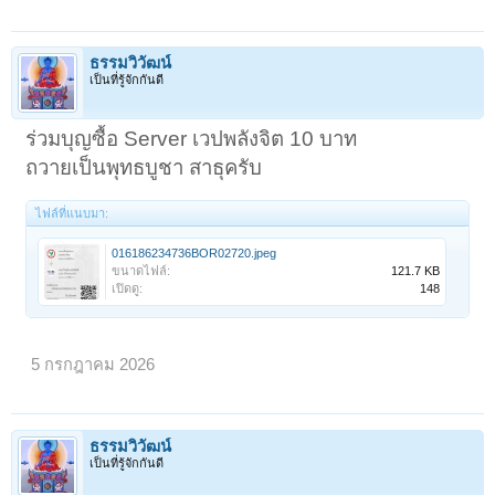
ธรรมวิวัฒน์
เป็นที่รู้จักกันดี
ร่วมบุญซื้อ Server เวปพลังจิต 10 บาท
ถวายเป็นพุทธบูชา สาธุครับ
ไฟล์ที่แนบมา:
016186234736BOR02720.jpeg
ขนาดไฟล์:
121.7 KB
เปิดดู:
148
< ย้อนกลับ
1
←
66
67
68
69
70
71
5 กรกฎาคม 2026
ธรรมวิวัฒน์
เป็นที่รู้จักกันดี