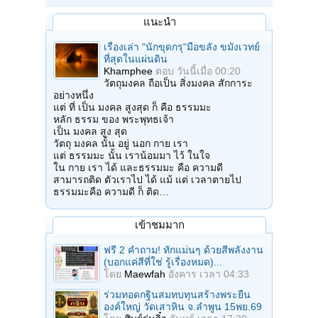
แนะนำ
เรื่องเล่า "นักขุดกรุ"มือขลัง ขมังเวทย์
ที่สุดในแผ่นดิน
Khamphee
ตอบ
วันนี้เมื่อ 00:20
วัตถุมงคล ถือเป็น สิ่งมงคล สักการะ
อย่างหนึ่ง
แต่ ที่ เป็น มงคล สูงสุด ก็ คือ ธรรมมะ
หลัก ธรรม ของ พระพุทธเจ้า
เป็น มงคล สูง สุด
วัตถุ มงคล นั้น อยู่ นอก กาย เรา
แต่ ธรรมมะ นั้น เราน้อมมา ไว้ ในใจ
ใน กาย เรา ได้ และธรรมมะ คือ ความดี
สามารถติด ตัวเราไป ได้ แม้ แต่ เวลาตายไป
ธรรมมะคือ ความดี ก็ ติด…
เข้าชมมาก
ฟรี 2 คำถาม! ทักแม่นๆ ด้วยสีพลังงาน
(บอกแค่สีที่ใช่ รู้เรื่องหมด)...
โดย
Maewfah
อังคาร เวลา 04:33
ร่วมทอดกฐินสมทบทุนสร้างพระยืน
องค์ใหญ่ วัดเสาหิน จ.ลําพูน 15พย.69