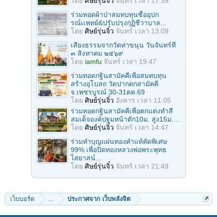
โดย
ศิษย์รุ่นจิ๋ว
จันทร์ เวลา 17:39
ร่วมทอดผ้าป่าสมทบทุนซื้ออุปก
รณ์เเพทย์&ปรับปรุงกุฏิชีวาบาล...
โดย
ศิษย์รุ่นจิ๋ว
จันทร์ เวลา 13:09
เสียงธรรมจากวัดท่าขนุน วันจันทร์ที่
๓ สิงหาคม ๒๕๖๙
โดย
iamfu
จันทร์ เวลา 19:47
ร่วมทอดกฐินสามัคคีเพื่อสมทบทุน
สร้างอุโบสถ วัดปากตกสามัคคี
จ.เพชรบูรณ์ 30-31ตค.69
โดย
ศิษย์รุ่นจิ๋ว
อังคาร เวลา 11:05
ร่วมทอดกฐินสามัคคีเพื่อตกแต่งทำสี
สมเด็จองค์ปฐมหน้าตัก10ม. สูง15ม....
โดย
ศิษย์รุ่นจิ๋ว
จันทร์ เวลา 14:47
ร่วมทําบุญแผ่นทองคำแท้คัดพิเศษ
99% เพื่อปิดทองหลวงพ่อพระพุทธ
ไสยาสน์...
โดย
ศิษย์รุ่นจิ๋ว
จันทร์ เวลา 21:49
เว็บบอร์ด
...
ประกาศจาก เว็บพลังจิต