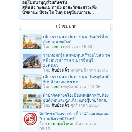
อนุโมทนาบุญร่วมกันครับ
สุทินนัง วะตะเม ทานัง อาสะวักขะยาวะหัง
นิพพานะ ปัจจะโย โหตุ ปัจจุบันเนกาเล…
เข้าชมมาก
เสียงธรรมจากวัดท่าขนุน วันศุกร์ที่ ๗
สิงหาคม ๒๕๖๙
โดย
iamfu
ศุกร์ เวลา 16:53
ร่วมทอดกฐินสมทบทุนสร้างอุโบสถ วัด
สุพีรอนวนาราม จ.ปราจีนบุรี
15พย.69
โดย
ศิษย์รุ่นจิ๋ว
พฤหัสบดี เวลา 17:45
เสียงธรรมจากวัดท่าขนุน วันพฤหัสบดี
ที่ ๖ สิงหาคม ๒๕๖๙
โดย
iamfu
พฤหัสบดี เวลา 18:06
ผ้าป่าจัดหาเครื่องมือแพทย์สำหรับห้อง
อุบัติเหตุและฉุกเฉิน &หอผู้ป่วยวิกฤต...
โดย
ศิษย์รุ่นจิ๋ว
ศุกร์ เวลา 10:17
จิตวิทยา/วิเคราะห์ "เด็ก 14" ก่อเหตุสลด
"กราดยิงเทพศิรินทร์"
โดย
ยะธาพุทโมนะ
เมื่อวาน เวลา
08:15