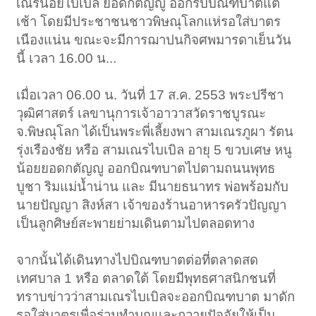
เณรน้อยไบเบิล ยอดกตัญญู ออกรับบิณฑบาตแต่
เช้า โดยมีประชาชนชาวพิษณุโลกแห่รอใส่บาตร
เนืองแน่น ขณะจะมีการฌาปนกิจศพมารดาเย็นวัน
นี้ เวลา 16.00 น...
เมื่อเวลา 06.00 น. วันที่ 17 ส.ค. 2553 พระปรีชา
วุฒิศาสตร์ เลขานุการเจ้าอาวาสวัดราชบูรณะ
จ.พิษณุโลก ได้เป็นพระพี่เลี้ยงพา สามเณรภูผา รัตน
รุ่งเรืองชัย หรือ สามเณรไบเบิล อายุ 5 ขวบเศษ หนู
น้อยยอดกตัญญู ออกบิณฑบาตไปตามถนนพุทธ
บูชา ริมแม่น้ำน่าน และ มีนายธนาทร พ่อพร้อมกับ
นายปัญญา สิงห์สา เจ้าของร้านอาหารครัวปัญญา
เป็นลูกศิษย์สะพายย่ามเดินตามไปตลอดทาง
จากนั้นได้เดินทางไปบิณฑบาตต่อที่ตลาดสด
เทศบาล 1 หรือ ตลาดใต้ โดยมีพุทธศาสนิกชนที่
ทราบข่าวว่าสามเณรไบเบิลจะออกบิณฑบาต มาดัก
รอใส่บาตรเพื่อร่วมทำบุญและถวายปัจจัยให้เป็น