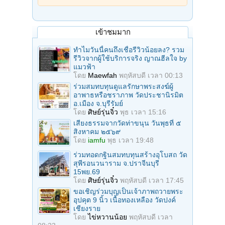
เข้าชมมาก
ทำไมวันนี้คนถึงเชื่อรีวิวน้อยลง? รวม
รีวิวจากผู้ใช้บริการจริง ญาณฮีลใจ by
แมวฟ้า
โดย
Maewfah
พฤหัสบดี เวลา 00:13
ร่วมสมทบทุนดูแลรักษาพระสงฆ์ผู้
อาพาธหรือชราภาพ วัดประชานิรมิต
อ.เมือง จ.บุรีรัมย์
โดย
ศิษย์รุ่นจิ๋ว
พุธ เวลา 15:16
เสียงธรรมจากวัดท่าขนุน วันพุธที่ ๕
สิงหาคม ๒๕๖๙
โดย
iamfu
พุธ เวลา 19:48
ร่วมทอดกฐินสมทบทุนสร้างอุโบสถ วัด
สุพีรอนวนาราม จ.ปราจีนบุรี
15พย.69
โดย
ศิษย์รุ่นจิ๋ว
พฤหัสบดี เวลา 17:45
ขอเชิญร่วมบุญเป็นเจ้าภาพถวายพระ
อุปคุต 9 นิ้ว เนื้อทองเหลือง วัดปงค์
เชียงราย
โดย
ไข่หวานน้อย
พฤหัสบดี เวลา