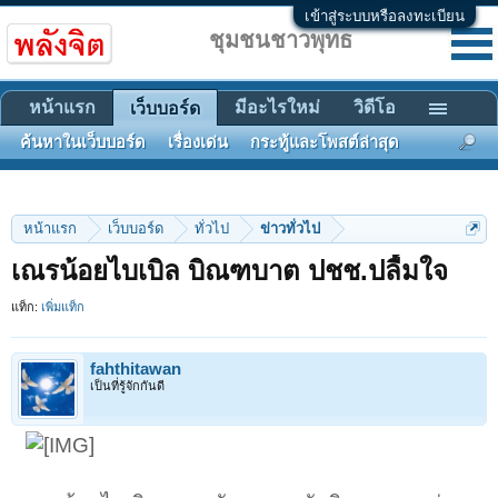
เข้าสู่ระบบหรือลงทะเบียน
ชุมชนชาวพุทธ
หน้าแรก
มีอะไรใหม่
วิดีโอ
เว็บบอร์ด
ค้นหาในเว็บบอร์ด
เรื่องเด่น
กระทู้และโพสต์ล่าสุด
หน้าแรก
เว็บบอร์ด
ทั่วไป
ข่าวทั่วไป
เณรน้อยไบเบิล บิณฑบาต ปชช.ปลื้มใจ
แท็ก:
เพิ่มแท็ก
fahthitawan
เป็นที่รู้จักกันดี