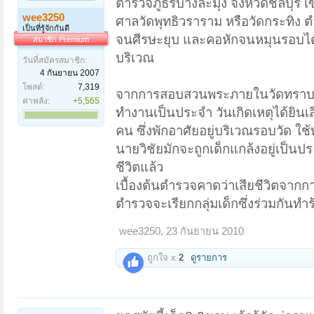
ตำรวจภูธรบางละมุง จังหวัดชลบุรี
wee3250
ศาลวัดพุทธิวราราม หรือวัดกระทิง 
เป็นที่รู้จักกันดี
จนศีรษะยุบ และคอหักจนหมุนรอบได้ 
สมาชิก Premium
บริเวณ
วันที่สมัครสมาชิก:
4 กันยายน 2007
โพสต์:
7,319
จากการสอบสวนพระภายในวัดทราบว่า
ค่าพลัง:
+5,565
ทำงานเป็นประจำ วันเกิดเหตุได้ยิ
คน ซึ่งพักอาศัยอยู่บริเวณรอบวัด ใช้
นายวิชัยมักจะถูกเด็กแกล้งอยู่เป็นป
ชีวิตแล้ว
เบื้องต้นตำรวจคาดว่าเสียชีวิตจาก
ตำรวจจะเรียกกลุ่มเด็กซึ่งร่วมกันทำร
wee3250
,
23 กันยายน 2010
ถูกใจ x
2
ดูรายการ