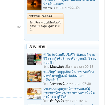
เรื่องเล่า "นักขุดกรุ"มือขลัง ขมังเวทย์
ที่สุดในแผ่นดิน
wanwi
ตอบ
50 นาทีที่แล้ว
Natthawut_pool said:
↑
โอนเงินร่วมบุญให้แล้วครับ
ขอขอบพระคุณ คุณอาวัน
#2
วิ…
เข้าชมมาก
ทำไมวันนี้คนถึงเชื่อรีวิวน้อยลง? รวม
รีวิวจากผู้ใช้บริการจริง ญาณฮีลใจ by
แมวฟ้า
โดย
Maewfah
เมื่อวาน เวลา 00:13
ขอเชิญร่วมบุญเป็นเจ้าภาพกระเบื้อง
มุงหลังคากุฏิสงฆ์ วัดล่องกะเบา
อ.อินทร์บุรี...
โดย
ไข่หวานน้อย
พุธ เวลา 07:30
ร่วมสมทบทุนดูแลรักษาพระสงฆ์ผู้
อาพาธหรือชราภาพ วัดประชานิรมิต
อ.เมือง จ.บุรีรัมย์
โดย
ศิษย์รุ่นจิ๋ว
พุธ เวลา 15:16