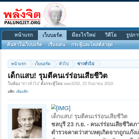
หน้าแรก
มีอะไรใหม่
วิดีโอ
รูปภา
เว็บบอร์ด
ค้นหาในเว็บบอร์ด
เรื่องเด่น
กระทู้และโพสต์ล่าสุด
หน้าแรก
เว็บบอร์ด
ทั่วไป
ข่าวทั่วไป
เด็กแสบ! รุมตีคนเร่ร่อนเสียชีวิต
ในห้อง '
ข่าวทั่วไป
' ตั้งกระทู้โดย
wee3250
,
23 กันยายน 2010
.
แท็ก:
เพิ่มแท็ก
เด็กแสบ! รุมตีคนเร่ร่อนเสียชีวิต
ชลบุรี 23 ก.ย. - คนเร่ร่อนเสียชีวิ
ตำรวจคาดว่าสาเหตุเกิดจากถูกแก๊งเด