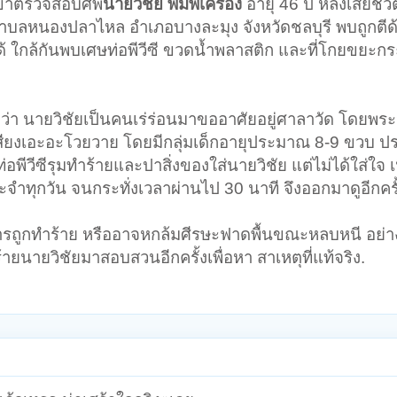
 เข้าตรวจสอบศพ
นายวิชัย พิมพ์เครื่อง
อายุ 46 ปี หลังเสียชี
ตำบลหนองปลาไหล อำเภอบางละมุง จังหวัดชลบุรี พบถูกตี
ใกล้กันพบเศษท่อพีวีซี ขวดน้ำพลาสติก และที่โกยขยะกระจ
 นายวิชัยเป็นคนเร่ร่อนมาขออาศัยอยู่ศาลาวัด โดยพระ
นเสียงเอะอะโวยวาย โดยมีกลุ่มเด็กอายุประมาณ 8-9 ขวบ 
ท่อพีวีซีรุมทำร้ายและปาสิ่งของใส่นายวิชัย แต่ไม่ได้ใส่ใจ 
ระจำทุกวัน จนกระทั่งเวลาผ่านไป 30 นาที จึงออกมาดูอีกครั
การถูกทำร้าย หรืออาจหกล้มศีรษะฟาดพื้นขณะหลบหนี อย่า
้ายนายวิชัยมาสอบสวนอีกครั้งเพื่อหา สาเหตุที่แท้จริง.