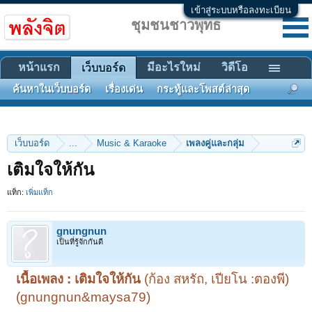
เข้าสู่ระบบหรือลงทะเบียน
ชุมชนชาวพุทธ
หน้าแรก
มีอะไรใหม่
วิดีโอ
เว็บบอร์ด
ค้นหาในเว็บบอร์ด
เรื่องเด่น
กระทู้และโพสต์ล่าสุด
เว็บบอร์ด
...
Music & Karaoke
เพลงคู่และกลุ่ม
เติมใจให้กัน
แท็ก:
เพิ่มแท็ก
gnungnun
เป็นที่รู้จักกันดี
เนื้อเพลง : เติมใจให้กัน
(ก้อง สหรัถ, เปียโน :ตองพี)
(gnungnun&maysa79)