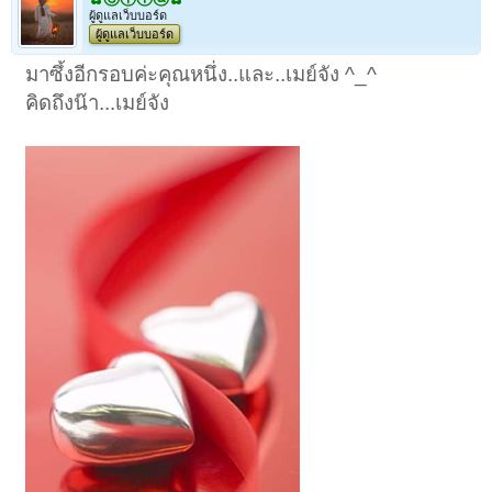
ผู้ดูแลเว็บบอร์ด
ผู้ดูแลเว็บบอร์ด
มาซึ้งอีกรอบค่ะคุณหนึ่ง..และ..เมย์จัง ^_^
คิดถึงน๊า...เมย์จัง