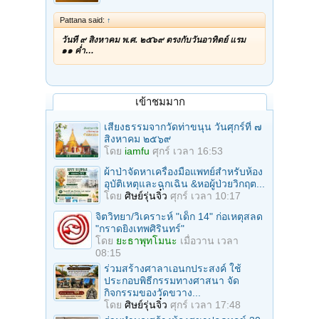
Pattana said:
↑
วันที่ ๙ สิงหาคม พ.ศ. ๒๕๖๙ ตรงกับวันอาทิตย์ แรม
๑๑ ค่ำ…
เข้าชมมาก
เสียงธรรมจากวัดท่าขนุน วันศุกร์ที่ ๗
สิงหาคม ๒๕๖๙
โดย
iamfu
ศุกร์ เวลา 16:53
ผ้าป่าจัดหาเครื่องมือแพทย์สำหรับห้อง
อุบัติเหตุและฉุกเฉิน &หอผู้ป่วยวิกฤต...
โดย
ศิษย์รุ่นจิ๋ว
ศุกร์ เวลา 10:17
จิตวิทยา/วิเคราะห์ "เด็ก 14" ก่อเหตุสลด
"กราดยิงเทพศิรินทร์"
โดย
ยะธาพุทโมนะ
เมื่อวาน เวลา
08:15
ร่วมสร้างศาลาเอนกประสงค์ ใช้
ประกอบพิธีกรรมทางศาสนา จัด
กิจกรรมของวัดขวาง...
โดย
ศิษย์รุ่นจิ๋ว
ศุกร์ เวลา 17:48