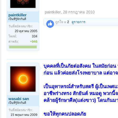
paintkiller
,
28 กรกฎาคม 2010
paintkiller
เป็นที่รู้จักกันดี
ถูกใจ x
2
ดูรายการ
วันที่สมัครสมาชิก:
20 ตุลาคม 2005
โพสต์:
334
ค่าพลัง:
+946
บุคคลที่เป็นภัยต่อสังคม ในสมัยก่อน
ก่อน แล้วค่อยส่งโรงพยาบาล แต่อา
เป็นอุทาหรณ์สำหรับสตรี ผู้เป็นเพศแม่
อาชีพร่างทรง สักยันต์ หมอดู พวกนี
wasabi san
คล้ายผู้รักษาศีล(แต่งขาว) โดนกันม
เป็นที่รู้จักกันดี
วันที่สมัครสมาชิก:
ขอให้ทุกคนปลอดภัย
15 พฤษภาคม 2009