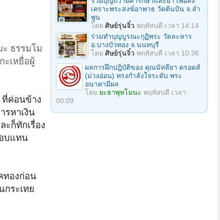
ร่วมบุญถวายค่ารักษาและยา เพื่อสง
เคราะพระสงฆ์อาพาธ วัดต้นปัน จ.ลํา
พูน
โดย
ศิษย์รุ่นจิ๋ว
พฤหัสบดี เวลา 14:14
ร่วมทําบุญบูรณะกุฏิพระ วัดละหาร
อ.บางบัวทอง จ.นนทบุรี
มะ ธรรมโม
โดย
ศิษย์รุ่นจิ๋ว
พฤหัสบดี เวลา 10:36
เหยื่อผู้
ผลการฝึกปฎิบัติของ คุณนัทลียา ดรอดส์
(ม่วงอ่อน) ทรงกำลังใจระดับ พระ
อนาคามีผล
โดย
ยะธาพุทโมนะ
พฤหัสบดี เวลา
ที่ค่อนข้าง
00:09
งการหาเงิน
ก็ทักเรื่อง
าตอบแทน
นาคทองก่อน
็นกระเทย