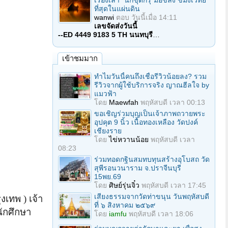
เรื่องเล่า "นักขุดกรุ"มือขลัง ขมังเวทย์
ที่สุดในแผ่นดิน
wanwi
ตอบ
วันนี้เมื่อ 14:11
เลขจัดส่งวันนี้
--ED 4449 9183 5 TH นนทบุรี
…
เข้าชมมาก
ทำไมวันนี้คนถึงเชื่อรีวิวน้อยลง? รวม
รีวิวจากผู้ใช้บริการจริง ญาณฮีลใจ by
แมวฟ้า
โดย
Maewfah
พฤหัสบดี เวลา 00:13
ขอเชิญร่วมบุญเป็นเจ้าภาพถวายพระ
อุปคุต 9 นิ้ว เนื้อทองเหลือง วัดปงค์
เชียงราย
โดย
ไข่หวานน้อย
พฤหัสบดี เวลา
08:23
ร่วมทอดกฐินสมทบทุนสร้างอุโบสถ วัด
สุพีรอนวนาราม จ.ปราจีนบุรี
15พย.69
โดย
ศิษย์รุ่นจิ๋ว
พฤหัสบดี เวลา 17:45
เสียงธรรมจากวัดท่าขนุน วันพฤหัสบดี
งเทพ ) เจ้า
ที่ ๖ สิงหาคม ๒๕๖๙
นักศึกษา
โดย
iamfu
พฤหัสบดี เวลา 18:06