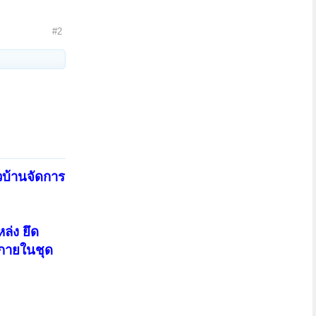
#2
าวบ้านจัดการ
ล่ง ยึด
งกายในชุด