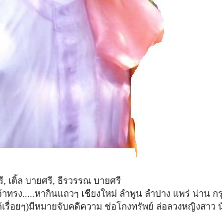
ี, เติ้ล บายศรี, ธีรวรรณ บายศรี
เจ้าทรง.....หากินแถวๆ เชียงใหม่ ลำพูน ลำปาง แพร่ น่าน กรุ
หม่ได้เรื่อยๆ)มีหมายจับคดีความ ช่อโกงทรัพย์ ล่อลวงหญิงสาว 