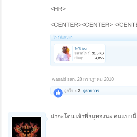
<HR>
<CENTER><CENTER> </CENT
ไฟล์ที่แนบมา:
ระวัง.jpg
ขนาดไฟล์:
31.5 KB
เปิดดู:
4,855
wasabi san
,
28 กรกฎาคม 2010
ถูกใจ x
2
ดูรายการ
น่าจะโดน เจ้าพี่ธนูทองนะ คนแบบนี้