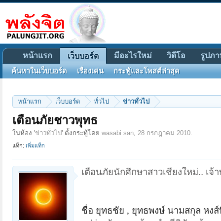
หน้าแรก
มีอะไรใหม่
วิดีโอ
รูปภา
เว็บบอร์ด
ค้นหาในเว็บบอร์ด
เรื่องเด่น
กระทู้และโพสต์ล่าสุด
หน้าแรก
เว็บบอร์ด
ทั่วไป
ข่าวทั่วไป
เตือนภัยชาวพุทธ
ในห้อง '
ข่าวทั่วไป
' ตั้งกระทู้โดย
wasabi san
,
28 กรกฎาคม 2010
.
แท็ก:
เพิ่มแท็ก
เตือนภัยนักศึกษาสาวเชียงใหม่.. เจ
ชื่อ
ยุทธชัย
, ยุทธพงษ์ นามสกุล หงส์หิ