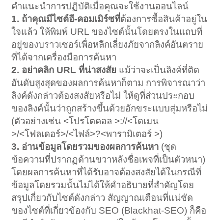
คำแนะนำการปฏิบัติเมื่อคุณจะใช้งานออนไลน์
1. ถ้าคุณมีไซต์อี-คอมเมิร์ซที่
ต้องการซื้อสินค้าอยู่ใน
ใจแล้ว ให้พิมพ์ URL ของไซต์นั้นโดยตรงในแถบที่
อยู่ของบราวเซอร์เพื่อหลีกเลี่ยงภัยจากลิงค์อันตราย
ที่ได้จากเครื่องมือการค้นหา
2. อย่าคลิก URL ที่น่าสงสัย
แม้ว่าจะเป็นลิงค์ที่ติด
อันดับสูงสุดของผลการค้นหาก็ตาม การพิจารณาว่า
ลิงค์ดังกล่าวต้องสงสัยหรือไม่ ให้ดูที่ส่วนประกอบ
ของลิงค์นั้นว่าถูกสร้างขึ้นด้วยอักขระแบบสุ่มหรือไม่
(ตัวอย่างเช่น <โปรโตคอล >://<โดเมน
>/<โฟลเดอร์>/<ไฟล์>?<พารามิเตอร์ >)
3. อ่านข้อมูลโดยรวมของผลการค้นหา
(ชุด
ข้อความที่ปรากฏด้านขวาหลังชื่อเพจที่เป็นตัวหนา)
โดยผลการค้นหาที่ได้รับอาจต้องสงสัยได้ในกรณีที่
ข้อมูลโดยรวมนั้นไม่ได้ให้คำอธิบายที่สำคัญโดย
สรุปเกี่ยวกับไซต์ดังกล่าว สัญญาณเตือนที่แน่ชัด
ของไซต์ที่เกี่ยวข้องกับ SEO (Blackhat-SEO) ก็คือ