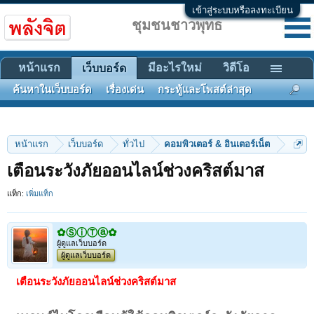
เข้าสู่ระบบหรือลงทะเบียน
ชุมชนชาวพุทธ
หน้าแรก
มีอะไรใหม่
วิดีโอ
เว็บบอร์ด
ค้นหาในเว็บบอร์ด
เรื่องเด่น
กระทู้และโพสต์ล่าสุด
หน้าแรก
เว็บบอร์ด
ทั่วไป
คอมพิวเตอร์ & อินเตอร์เน็ต
เตือนระวังภัยออนไลน์ช่วงคริสต์มาส
แท็ก:
เพิ่มแท็ก
✿ⓈⓘⓉⓐ✿
ผู้ดูแลเว็บบอร์ด
ผู้ดูแลเว็บบอร์ด
เตือนระวังภัยออนไลน์ช่วงคริสต์มาส