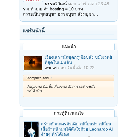
ธรรมวิวัฒน์
ตอบ
เสาร์ เวลา 23:48
ร่วมทำบุญ ค่า hosting = 10 บาท
ถวายเป็นพุทธบูชา ธรรมบูชา สังฆบูชา…
แชร์หน้านี้
แนะนำ
เรื่องเล่า "นักขุดกรุ"มือขลัง ขมังเวทย์
ที่สุดในแผ่นดิน
wanwi
ตอบ
วันนี้เมื่อ 10:22
Khamphee said:
↑
วัตถุมงคล ถือเป็น สิ่งมงคล สักการะอย่างหนึ่ง
แต่ ที่ เป็น…
กระทู้ที่น่าสนใจ
สร้างตัวละครตัวเดิม เปลี่ยนท่า เปลี่ยน
เสื้อผ้าหน้าผมได้ดังใจด้วย Leonardo AI
ง่ายๆ ทำได้เอง!