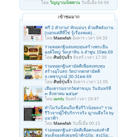
โดย
วิญญาณนิพพาน
วันนี้เมื่อ 04:04
เข้าชมมาก
ฟรี 2 คำถาม! ทักแม่นๆ ด้วยสีพลังงาน
(บอกแค่สีที่ใช่ รู้เรื่องหมด)...
โดย
Maewfah
อังคาร เวลา 04:33
ร่วมทอดกฐินสมทบทุนสร้างพระยืน
องค์ใหญ่ วัดเสาหิน จ.ลําพูน 15พย.69
โดย
ศิษย์รุ่นจิ๋ว
จันทร์ เวลา 17:39
ร่วมทอดกฐินสามัคคีเพื่อสมทบทุน
สร้างอุโบสถ วัดปากตกสามัคคี
จ.เพชรบูรณ์ 30-31ตค.69
โดย
ศิษย์รุ่นจิ๋ว
อังคาร เวลา 11:05
เสียงธรรมจากวัดท่าขนุน วันจันทร์ที่
๓ สิงหาคม ๒๕๖๙
โดย
iamfu
จันทร์ เวลา 19:47
ทำไมวันนี้คนถึงเชื่อรีวิวน้อยลง? รวม
รีวิวจากผู้ใช้บริการจริง ญาณฮีลใจ by
แมวฟ้า
โดย
Maewfah
วันนี้เมื่อ 00:13
ร่วมทอดกฐินสามัคคีเพื่อตกแต่งทำสี
สมเด็จองค์ปฐมหน้าตัก10ม. สูง15ม....