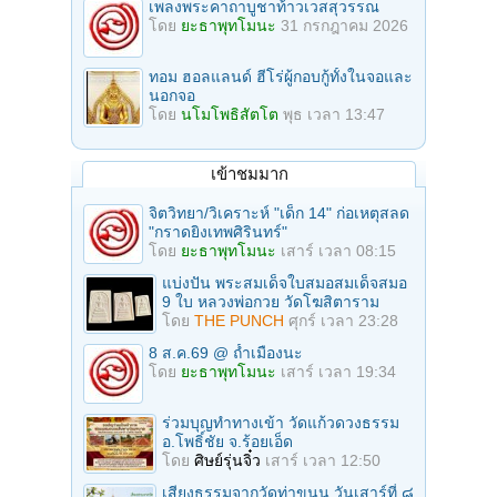
เพลงพระคาถาบูชาท้าวเวสสุวรรณ
โดย
ยะธาพุทโมนะ
31 กรกฎาคม 2026
ทอม ฮอลแลนด์ ฮีโร่ผู้กอบกู้ทั้งในจอและ
นอกจอ
โดย
นโมโพธิสัตโต
พุธ เวลา 13:47
เข้าชมมาก
จิตวิทยา/วิเคราะห์ "เด็ก 14" ก่อเหตุสลด
"กราดยิงเทพศิรินทร์"
โดย
ยะธาพุทโมนะ
เสาร์ เวลา 08:15
แบ่งปัน พระสมเด็จใบสมอสมเด็จสมอ
9 ใบ หลวงพ่อกวย วัดโฆสิตาราม
โดย
THE PUNCH
ศุกร์ เวลา 23:28
8 ส.ค.69 @ ถ้ำเมืองนะ
โดย
ยะธาพุทโมนะ
เสาร์ เวลา 19:34
ร่วมบุญทําทางเข้า วัดแก้วดวงธรรม
อ.โพธิ์ชัย จ.ร้อยเอ็ด
โดย
ศิษย์รุ่นจิ๋ว
เสาร์ เวลา 12:50
เสียงธรรมจากวัดท่าขนุน วันเสาร์ที่ ๘