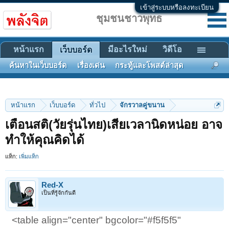
เข้าสู่ระบบหรือลงทะเบียน
ชุมชนชาวพุทธ
หน้าแรก
มีอะไรใหม่
วิดีโอ
เว็บบอร์ด
ค้นหาในเว็บบอร์ด
เรื่องเด่น
กระทู้และโพสต์ล่าสุด
หน้าแรก
เว็บบอร์ด
ทั่วไป
จักรวาลคู่ขนาน
เตือนสติ(วัยรุ่นไทย)เสียเวลานิดหน่อย อาจ
ทำให้คุณคิดได้
แท็ก:
เพิ่มแท็ก
Red-X
เป็นที่รู้จักกันดี
<table align="center" bgcolor="#f5f5f5"