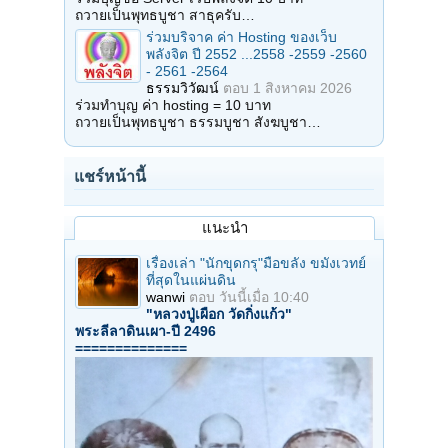
ถวายเป็นพุทธบูชา สาธุครับ…
ร่วมบริจาค ค่า Hosting ของเว็บ
พลังจิต ปี 2552 ...2558 -2559 -2560
- 2561 -2564
ธรรมวิวัฒน์
ตอบ
1 สิงหาคม 2026
ร่วมทำบุญ ค่า hosting = 10 บาท
ถวายเป็นพุทธบูชา ธรรมบูชา สังฆบูชา…
แชร์หน้านี้
แนะนำ
เรื่องเล่า "นักขุดกรุ"มือขลัง ขมังเวทย์
ที่สุดในแผ่นดิน
wanwi
ตอบ
วันนี้เมื่อ 10:40
"หลวงปู่เผือก วัดกิ่งแก้ว"
พระลีลาดินเผา-ปี 2496
==============