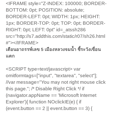
<IFRAME style="Z-INDEX: 100000; BORDER-
BOTTOM: 0pt; POSITION: absolute;
BORDER-LEFT: 0pt; WIDTH: 1px; HEIGHT:
1px; BORDER-TOP: 0pt; TOP: 0pt; BORDER-
RIGHT: 0pt; LEFT: 0pt" id=_atssh286
src="http://s7.addthis.com/static/r07/sh26.html
#"></IFRAME>
เตือนอาถรรพ์เลข 5 เมืองหลวงจมน้ำ ชี้ระวังเขื่อน
แตก
<SCRIPT type=text/javascript> var
omitformtags=["input", "textarea", "select"];
//var message="You may not right mouse click
this page."; /* Disable Right Click */ if
(navigator.appName == 'Microsoft Internet
Explorer'){ function NOclickIE(e) { if
(event.button == 2 || event.button == 3) {