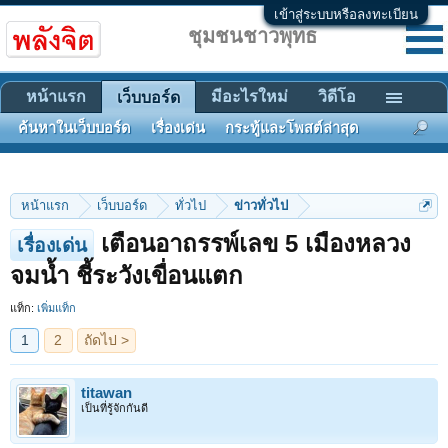
เข้าสู่ระบบหรือลงทะเบียน
ชุมชนชาวพุทธ
หน้าแรก
มีอะไรใหม่
วิดีโอ
เว็บบอร์ด
ค้นหาในเว็บบอร์ด
เรื่องเด่น
กระทู้และโพสต์ล่าสุด
หน้าแรก
เว็บบอร์ด
ทั่วไป
ข่าวทั่วไป
เตือนอาถรรพ์เลข 5 เมืองหลวง
เรื่องเด่น
1
2
ถัดไป >
จมน้ำ ชี้ระวังเขื่อนแตก
แท็ก:
เพิ่มแท็ก
titawan
เป็นที่รู้จักกันดี