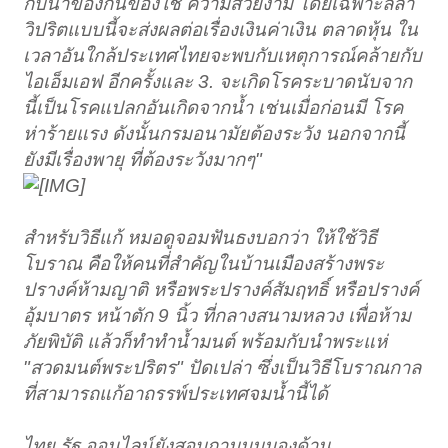
กับน้ำของกินของใช้ ความสวยงาม โดยเฉพาะลีลา
วิปริตแบบนี้จะส่งผลต่อเรื่องเงินค่าเงิน ตลาดหุ้น ใน
เวลาอันใกล้ประเทศไทยจะพบกับเหตุการณ์คล้ายกับ
ไอเอ็มเอฟ อีกครั้งและ 3. จะเกิดโรคระบาดนับจาก
นี้เป็นโรคแปลกอันเกิดจากน้ำ เช่นเมื่อก่อนมี โรค
ห่าร้ายแรง ดังนั้นกรมอนามัยต้องระวัง นอกจากนี้
ยังมีเรื่องพายุ ที่ต้องระวังมากๆ"
สำหรับวิธีแก้ หมอดูจอมฟันธงบอกว่า ให้ใช้วิธี
โบราณ คือให้คนที่สำคัญในบ้านเมืองสร้างพระ
ปรางค์ห้ามญาติ หรือพระปรางค์สัมฤทธิ์ หรือปรางค์
อุ้มบาตร หน้าตัก 9 นิ้ว ที่กลางสนามหลวง เพื่อห้าม
ภัยพิบัติ แล้วก็ทำทำน้ำมนต์ พร้อมกับนำพระแห่
"สวดมนต์พระปริตร" ปัดเปล่า ซึ่งเป็นวิธีโบราณกาล
ที่สามารถแก้อาถรรพ์ประเทศจมน้ำนี้ได้
ไทย รัฐ ออนไลน์ยังสอบถามมุมมองด้าน