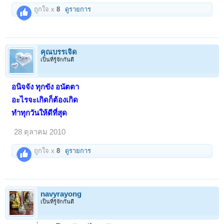
ถูกใจ x
8
ดูรายการ
คุณบรรเจิด
เป็นที่รู้จักกันดี
อนิจจัง ทุกขัง อนัตตา
อะไรจะเกิดก็ต้องเกิด
1
2
ถัดไป >
ทำทุกวันให้ดีที่สุด
28 ตุลาคม 2010
ถูกใจ x
8
ดูรายการ
navyrayong
เป็นที่รู้จักกันดี