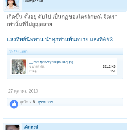
เป็นที่รู้จักกันดี
เกิดขึ้น ตั้งอยุ่ ดับไป เป็นกฏของไตรลักษณ์ จิตเรา
เท่านั้นที่ไม่สูญสลาย
แสงทิพย์นิพพาน นำทุกท่านพ้นอบาย แสงทิ&#3
ไฟล์ที่แนบมา:
__PbdOpen2EyesSp89k(2).jpg
ขนาดไฟล์:
151.2 KB
เปิดดู:
151
27 ตุลาคม 2010
ถูกใจ x
8
ดูรายการ
เด็กหงษ์