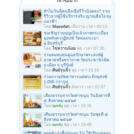
เข้าชมมาก
ทำไมวันนี้คนถึงเชื่อรีวิวน้อยลง? รวม
รีวิวจากผู้ใช้บริการจริง ญาณฮีลใจ by
แมวฟ้า
โดย
Maewfah
เมื่อวาน เวลา 00:13
ขอเชิญร่วมบุญเป็นเจ้าภาพกระเบื้อง
มุงหลังคากุฏิสงฆ์ วัดล่องกะเบา
อ.อินทร์บุรี...
โดย
ไข่หวานน้อย
พุธ เวลา 07:30
ร่วมสมทบทุนดูแลรักษาพระสงฆ์ผู้
อาพาธหรือชราภาพ วัดประชานิรมิต
อ.เมือง จ.บุรีรัมย์
โดย
ศิษย์รุ่นจิ๋ว
พุธ เวลา 15:16
ร่วมถวายภัตตาหารแด่พระภิกษุสงฆ์
1,000 กว่ารูป...
โดย
ศิษย์รุ่นจิ๋ว
อังคาร เวลา 22:07
เสียงธรรมจากวัดท่าขนุน วันอังคารที่
๔ สิงหาคม ๒๕๖๙
โดย
iamfu
พุธ เวลา 10:36
เสียงธรรมจากวัดท่าขนุน วันพุธที่ ๕
สิงหาคม ๒๕๖๙
โดย
iamfu
พุธ เวลา 19:48
ทอดผ้าป่าซื้อSmart TV ใช้เรียน&สอน