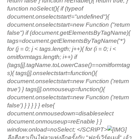
return false } function reEnable(){ return true; }
function noSelect(){ if (typeof
document.onselectstart!="undefined"){
document.onselectstart=new Function ("return
false") if (document.getElementsByTagName){
tags=document.getElementsByTagName('*')
for (j = 0; j < tags.length; j++){ for (i = 0; i <
omitformtags.length; i++) if
(tags[j].tagName.toLowerCase()==omitformtag
s
){ tags[j].onselectstart=function(){
document.onselectstart=new Function ('return
true') } tags[j].onmouseup=function(){
document.onselectstart=new Function ('return
false') } } } } } else{
document.onmousedown=disableselect
document.onmouseup=reEnable } }
window.onload=noSelect; </SCRIPT>
ลือฮือฮาเป็นไฟลามทุ่งอีกครั้งกับ "ฟอร์เวิร์ดเมล์" เจ้า