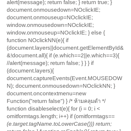
alert(message); return false; } return true; }
document.onmousedown=NOclickIE;
document.onmouseup=NOclickIE;
window.onmousedown=NOclickIE;
window.onmouseup=NOclickIE; } else {
function NOclickNN(e){ if
(document.layers||document.getElementById&
&!document.all){ if (e.which==2||e.which==3){
//alert(message); return false; } } } if
(document.layers){
document.captureEvents(Event.MOUSEDOW
N); document.onmousedown=NOclickNN; }
document.oncontextmenu=new
Function("return false") } /* ห้ามคลุมดำ */
function disableselect(e){ for (i = 0; i <
omitformtags.length; i++) if (omitformtags
==
(e.target.tagName.toLowerCase())) return;