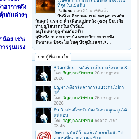
เรื่องเล่า "นักขุดกรุ"มือขลัง ขมังเวทย์
ที่สุดในแผ่นดิน
าอาการดัง
Pattana
ตอบ
21 นาทีที่แล้ว
้มกันต่างๆ
วันที่ ๗ สิงหาคม พ.ศ. ๒๕๖๙ ตรงกับ
วันศุกร์ แรม ๙ ค่ำ เดือนแปดหลัง (๘๘) ปีมะเมีย
ทำบุญใส่บาตรในเช้าวันนี้
อนุโมทนาบุญร่วมกันครับ
สุทินนัง วะตะเม ทานัง อาสะวักขะยาวะหัง
กน้อย เช่น
นิพพานะ ปัจจะโย โหตุ ปัจจุบันเนกาเล…
าการรุนแรง
กระทู้ที่น่าสนใจ
ชีวิตเปลี่ยน…หลังรู้ว่าเป็นมะเร็งระยะ 3
โดย
วิญญาณนิพพาน
26 กรกฎาคม
2026
ปัญหาเหงือกร่นจากการแปรงฟันไม่ถูก
วิธี
โดย
วิญญาณนิพพาน
26 กรกฎาคม
2026
กิน 3 อย่างนี้ทุกวันป้องกันกระดูกพรุนได้
แน่นอน
โดย
วิญญาณนิพพาน
อังคาร เวลา
03:45
วัดความดันที่บ้านแล้วตัวเลขไม่นิ่ง? 5
สาเหตุที่หลายคนมองข้าม