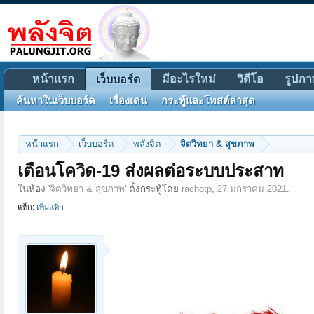
หน้าแรก
มีอะไรใหม่
วิดีโอ
รูปภา
เว็บบอร์ด
ค้นหาในเว็บบอร์ด
เรื่องเด่น
กระทู้และโพสต์ล่าสุด
หน้าแรก
เว็บบอร์ด
พลังจิต
จิตวิทยา & สุขภาพ
เตือนโควิด-19 ส่งผลต่อระบบประสาท
ในห้อง '
จิตวิทยา & สุขภาพ
' ตั้งกระทู้โดย
rachotp
,
27 มกราคม 2021
.
แท็ก:
เพิ่มแท็ก