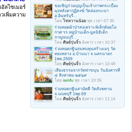
ขอเชิญร่วมบุญเป็นเจ้าภาพกระเบื้อง
อัลไซเมอร์
มุงหลังคากุฏิสงฆ์ วัดล่องกะเบา
วเพิ่มความ
อ.อินทร์บุรี...
โดย
ไข่หวานน้อย
พุธ เวลา 07:30
ร่วมทอดผ้าป่าสงเคราะห์เด็กด้อยโอ
กาศ รร.หมู่บ้านเด็ก-มูลนิธิเด็ก
กาญจนบุรี...
โดย
ศิษย์รุ่นจิ๋ว
อังคาร เวลา 10:37
ร่วมทอดกฐินสมทบทุนสร้างเมรุ วัด
ทองหลาง อ.บ้านนา จ.นครนายก
1พย.2569
โดย
ศิษย์รุ่นจิ๋ว
อังคาร เวลา 10:48
เสียงธรรมจากวัดท่าขนุน วันอังคารที่
๔ สิงหาคม ๒๕๖๙
โดย
iamfu
พุธ เวลา 10:36
ร่วมทอดกฐินสามัคคี วัดสังฆทาน
จ.นนทบุรี 1พย.69
โดย
ศิษย์รุ่นจิ๋ว
อังคาร เวลา 11:14