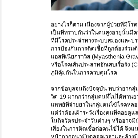
อย่างไรก็ตาม เนื่องจากผู้ป่วยที่ม
เป็นที่ทราบกันว่าในคนสูงอายุนั้นมีคว
ที่มีโรคประจำทางระบบสมองและประส
การป้องกันการติดเชื้อที่ถูกต้องร
แอสทีเนียกราวิส (Myasthenia Gra
หรือโรคเส้นประสาทอักเสบเรื้อรัง (C
ภูมิคุ้มกันในการควบคุมโรค
จากข้อมูลจนถึงปัจจุบัน พบว่ายากลุ่
วิด-19 มากกว่ากลุ่มคนที่ไม่ได้ทาน
แพทย์ที่จ่ายยาในกลุ่มคนไข้โรคหลอดเ
แต่ว่าต้องเฝ้าระวังเรื่องคนที่คอยดูแ
ในกิจวัตรประจำวันต่างๆ หรืออาจมีน
เสี่ยงในการติดเชื้อต่อคนไข้ได้ จึง
หน้ากากอนามัยตลอดเวลาและล้างมือ