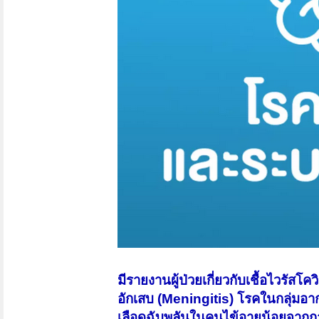
มีรายงานผู้ป่วยเกี่ยวกับเชื้อไวรัสโ
อักเสบ (Meningitis) โรคในกลุ่ม
เลือดฉับพลันในคนไข้อายุน้อยจากก