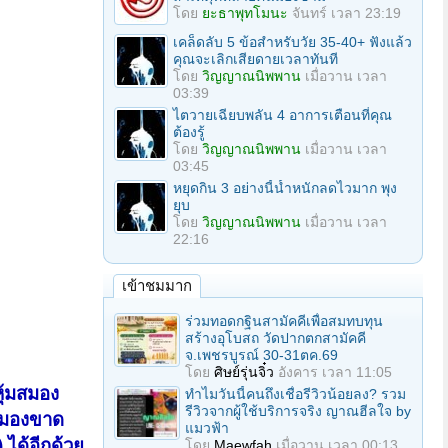
โดย
ยะธาพุทโมนะ
จันทร์ เวลา 23:19
เคล็ดลับ 5 ข้อสำหรับวัย 35-40+ ฟังแล้ว
คุณจะเลิกเสียดายเวลาทันที
โดย
วิญญาณนิพพาน
เมื่อวาน เวลา
03:39
ไตวายเฉียบพลัน 4 อาการเตือนที่คุณ
ต้องรู้
โดย
วิญญาณนิพพาน
เมื่อวาน เวลา
03:45
หยุดกิน 3 อย่างนี้น้ำหนักลดไวมาก พุง
ยุบ
โดย
วิญญาณนิพพาน
เมื่อวาน เวลา
22:16
เข้าชมมาก
ร่วมทอดกฐินสามัคคีเพื่อสมทบทุน
สร้างอุโบสถ วัดปากตกสามัคคี
จ.เพชรบูรณ์ 30-31ตค.69
โดย
ศิษย์รุ่นจิ๋ว
อังคาร เวลา 11:05
หุ้มสมอง
ทำไมวันนี้คนถึงเชื่อรีวิวน้อยลง? รวม
รีวิวจากผู้ใช้บริการจริง ญาณฮีลใจ by
สมองขาด
แมวฟ้า
ได้อีกด้วย
โดย
Maewfah
เมื่อวาน เวลา 00:13