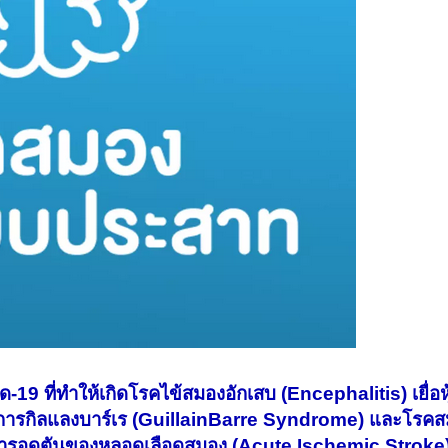
ควิด-19 ที่ทำให้เกิดโรคไข้สมองอักเสบ (Encephalitis) เยื่อ
อาการกิลแลงบาร์เร (GuillainBarre Syndrome) และโรค
ารอุดตันของหลอดเลือดสมอง (Acute Ischemic Stroke) 