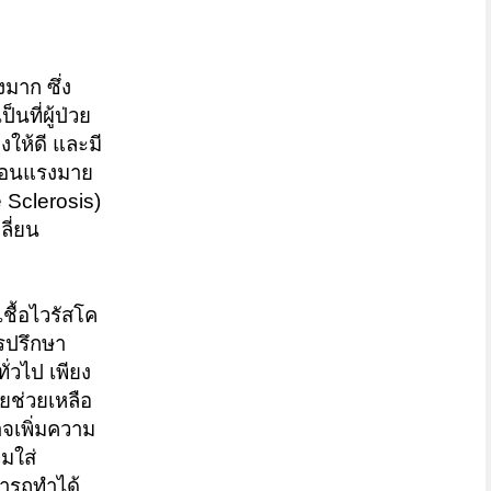
มาก ซึ่ง
นที่ผู้ป่วย
ให้ดี และมี
อ่อนแรงมาย
 Sclerosis)
ลี่ยน
ชื้อไวรัสโค
ารปรึกษา
่วไป เพียง
อยช่วยเหลือ
าจเพิ่มความ
มใส่
มารถทำได้