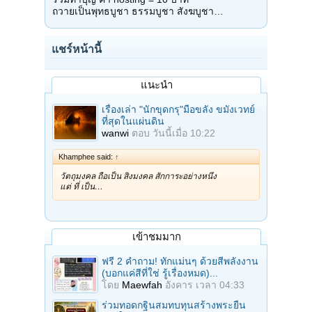
ถวายเป็นพุทธบูชา ธรรมบูชา สังฆบูชา…
แชร์หน้านี้
แนะนำ
เรื่องเล่า "นักขุดกรุ"มือขลัง ขมังเวทย์
ที่สุดในแผ่นดิน
wanwi
ตอบ
วันนี้เมื่อ 10:22
Khamphee said:
↑
วัตถุมงคล ถือเป็น สิ่งมงคล สักการะอย่างหนึ่ง
แต่ ที่ เป็น…
เข้าชมมาก
ฟรี 2 คำถาม! ทักแม่นๆ ด้วยสีพลังงาน
(บอกแค่สีที่ใช่ รู้เรื่องหมด)...
โดย
Maewfah
อังคาร เวลา 04:33
ร่วมทอดกฐินสมทบทุนสร้างพระยืน