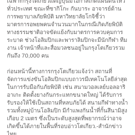
เฉพาะกรุงโตเกียวแต่ญี่ปุ่นมีโอกาสเกิดแผ่นดินไหว
ทั่วประเทศ ขณะที่ซากิโกะ กันบาระ อาจารย์ด้าน
การพยาบาลภัยพิบัติ มหาวิทยาลัยโกจิชี้ว่า
มาตรการอพยพคนจำนวนมากในกรณีเกิดภัยพิบัติ
ทางธรรมชาติอาจขัดแย้งกับมาตรการควบคุมการ
ระบาด ช่วงโอลิมปิกและพาราลิมปิกจะมีนักกีฬา ทีม
งาน เจ้าหน้าที่และสื่อมวลชนอยู่ในกรุงโตเกียวรวม
กันถึง 70,000 คน
ก่อนหน้านี้ทางการกรุงโตเกียวแจ้งว่า สถานที่
จัดการแข่งขันโอลิมปิกแบบถาวรมีเทคโนโลยีล่าสุด
ในการรับมือกับภัยพิบัติ เช่น สนามวอลเลย์บอลอาริ
อาเกะ ติดตั้งยางกันกระแทกขนาดใหญ่ ได้รับการ
รับรองให้ใช้เป็นสถานที่หลบภัยได้ สนามกีฬาทางน้ำ
รวมทั้งหมู่บ้านโอลิมปิก มีกำแพงกันน้ำที่กั้นสึนามิสูง
เกือบ 2 เมตร ซึ่งเป็นระดับสูงสุดที่พยากรณ์ว่าอาจ
เกิดขึ้นได้ภายในพื้นที่รอบอ่าวโตเกียว.-สำนักข่าว
ไทย