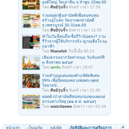
องค์ใหญ่ วัดเสาหิน จ.ลําพูน 15พย.69
โดย
ศิษย์รุ่นจิ๋ว
จันทร์ เวลา 17:39
ร่วมทอดกฐินสามัคคีเพื่อสมทบทุน
สร้างอุโบสถ วัดปากตกสามัคคี
จ.เพชรบูรณ์ 30-31ตค.69
โดย
ศิษย์รุ่นจิ๋ว
อังคาร เวลา 11:05
ทำไมวันนี้คนถึงเชื่อรีวิวน้อยลง? รวม
รีวิวจากผู้ใช้บริการจริง ญาณฮีลใจ by
แมวฟ้า
โดย
Maewfah
วันนี้เมื่อ 00:13
เสียงธรรมจากวัดท่าขนุน วันจันทร์ที่
๓ สิงหาคม ๒๕๖๙
โดย
iamfu
จันทร์ เวลา 19:47
ร่วมทําบุญแผ่นทองคำแท้คัดพิเศษ
99% เพื่อปิดทองหลวงพ่อพระพุทธ
ไสยาสน์...
โดย
ศิษย์รุ่นจิ๋ว
จันทร์ เวลา 21:49
ทอดผ้าป่าสามัคคีสมทบกองทุนเผยแผ่
ธรรมทางวิทยุ (๑๒ ส.ค. ๒๕๖๙)
โดย
watsritawee
อังคาร เวลา 01:44
หน้าแรก
เว็บบอร์ด
พลังจิต
ภัยพิบัติและการเตรียมการ