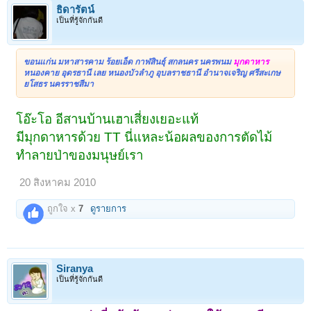
ธิดารัตน์
เป็นที่รู้จักกันดี
ขอนแก่น มหาสารคาม ร้อยเอ็ด กาฬสินธุ์ สกลนคร นครพนม
มุกดาหาร
หนองคาย อุดรธานี เลย หนองบัวลำภู อุบลราชธานี อำนาจเจริญ ศรีสะเกษ
ยโสธร นครราชสีมา
โอ๊ะโอ อีสานบ้านเฮาเสี่ยงเยอะแท้
มีมุกดาหารด้วย TT นี่แหละน้อผลของการตัดไม้
ทำลายป่าของมนุษย์เรา
20 สิงหาคม 2010
ถูกใจ x
7
ดูรายการ
Siranya
เป็นที่รู้จักกันดี