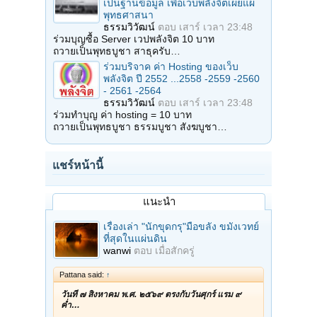
เป็นฐานข้อมูล เพื่อเว็บพลังจิตเผยแผ่
พุทธศาสนา
ธรรมวิวัฒน์
ตอบ
เสาร์ เวลา 23:48
ร่วมบุญซื้อ Server เวปพลังจิต 10 บาท
ถวายเป็นพุทธบูชา สาธุครับ…
ร่วมบริจาค ค่า Hosting ของเว็บ
พลังจิต ปี 2552 ...2558 -2559 -2560
- 2561 -2564
ธรรมวิวัฒน์
ตอบ
เสาร์ เวลา 23:48
ร่วมทำบุญ ค่า hosting = 10 บาท
ถวายเป็นพุทธบูชา ธรรมบูชา สังฆบูชา…
แชร์หน้านี้
แนะนำ
เรื่องเล่า "นักขุดกรุ"มือขลัง ขมังเวทย์
ที่สุดในแผ่นดิน
wanwi
ตอบ
เมื่อสักครู่
Pattana said:
↑
วันที่ ๗ สิงหาคม พ.ศ. ๒๕๖๙ ตรงกับวันศุกร์ แรม ๙
ค่ำ…