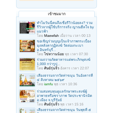
เข้าชมมาก
ทำไมวันนี้คนถึงเชื่อรีวิวน้อยลง? รวม
รีวิวจากผู้ใช้บริการจริง ญาณฮีลใจ by
แมวฟ้า
โดย
Maewfah
เมื่อวาน เวลา 00:13
ขอเชิญร่วมบุญเป็นเจ้าภาพกระเบื้อง
มุงหลังคากุฏิสงฆ์ วัดล่องกะเบา
อ.อินทร์บุรี...
โดย
ไข่หวานน้อย
พุธ เวลา 07:30
ร่วมถวายภัตตาหารแด่พระภิกษุสงฆ์
1,000 กว่ารูป...
โดย
ศิษย์รุ่นจิ๋ว
อังคาร เวลา 22:07
เสียงธรรมจากวัดท่าขนุน วันอังคารที่
๔ สิงหาคม ๒๕๖๙
โดย
iamfu
พุธ เวลา 10:36
ร่วมสมทบทุนดูแลรักษาพระสงฆ์ผู้
อาพาธหรือชราภาพ วัดประชานิรมิต
อ.เมือง จ.บุรีรัมย์
โดย
ศิษย์รุ่นจิ๋ว
พุธ เวลา 15:16
เสียงธรรมจากวัดท่าขนุน วันพุธที่ ๕