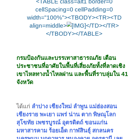
<TABLE class=alt1 border=0
cellSpacing=0 cellPadding=0
width="100%"><TBODY><TR><TD
align=middle>
</TD></TR>
</TBODY></TABLE>
กรมป้องกันและบรรเทาสาธารณภัย เตือน
ประชาชนที่อาศัยในพื้นที่เสี่ยงภัยทั้งที่ลาดเชิง
เขาไหลทางน้ำไหลผ่าน และพื้นที่ราบลุ่มใน 41
จังหวัด
ได้แก่
ลำปาง เชียงใหม่ ลำพูน แม่ฮ่องสอน
เชียงราย พะเยา แพร่ น่าน ตาก พิษณุโลก
สุโขทัย เพชรบูรณ์ อุตรดิตถ์ ขอนแก่น
มหาสารคาม ร้อยเอ็ด กาฬสินธุ์ สกลนคร
นครพนม มุกดาหาร หนองคาย อุดรธานี เลย