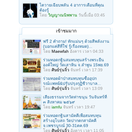
ไตวายเฉียบพลัน 4 อาการเตือนที่คุณ
ต้องรู้
โดย
วิญญาณนิพพาน
วันนี้เมื่อ 03:45
เข้าชมมาก
ฟรี 2 คำถาม! ทักแม่นๆ ด้วยสีพลังงาน
(บอกแค่สีที่ใช่ รู้เรื่องหมด)...
โดย
Maewfah
อังคาร เวลา 04:33
ร่วมทอดกฐินสมทบทุนสร้างพระยืน
องค์ใหญ่ วัดเสาหิน จ.ลําพูน 15พย.69
โดย
ศิษย์รุ่นจิ๋ว
จันทร์ เวลา 17:39
ร่วมทอดผ้าป่าสมทบทุนซื้ออุปก
รณ์เเพทย์&ปรับปรุงกุฏิชีวาบาล...
โดย
ศิษย์รุ่นจิ๋ว
จันทร์ เวลา 13:09
เสียงธรรมจากวัดท่าขนุน วันจันทร์ที่
๓ สิงหาคม ๒๕๖๙
โดย
iamfu
จันทร์ เวลา 19:47
ร่วมทอดกฐินสามัคคีเพื่อสมทบทุน
สร้างอุโบสถ วัดปากตกสามัคคี
จ.เพชรบูรณ์ 30-31ตค.69
โดย
ศิษย์รุ่นจิ๋ว
อังคาร เวลา 11:05