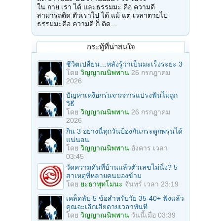
ใน กาย เรา ได้ และธรรมมะ คือ ความดี
สามารถติด ตัวเราไป ได้ แม้ แต่ เวลาตายไป
ธรรมมะคือ ความดี ก็ ติด…
กระทู้ที่น่าสนใจ
ชีวิตเปลี่ยน…หลังรู้ว่าเป็นมะเร็งระยะ 3
โดย
วิญญาณนิพพาน
26 กรกฎาคม
2026
ปัญหาเหงือกร่นจากการแปรงฟันไม่ถูก
วิธี
โดย
วิญญาณนิพพาน
26 กรกฎาคม
2026
กิน 3 อย่างนี้ทุกวันป้องกันกระดูกพรุนได้
แน่นอน
โดย
วิญญาณนิพพาน
อังคาร เวลา
03:45
วัดความดันที่บ้านแล้วตัวเลขไม่นิ่ง? 5
สาเหตุที่หลายคนมองข้าม
โดย
ยะธาพุทโมนะ
จันทร์ เวลา 23:19
เคล็ดลับ 5 ข้อสำหรับวัย 35-40+ ฟังแล้ว
คุณจะเลิกเสียดายเวลาทันที
โดย
วิญญาณนิพพาน
วันนี้เมื่อ 03:39