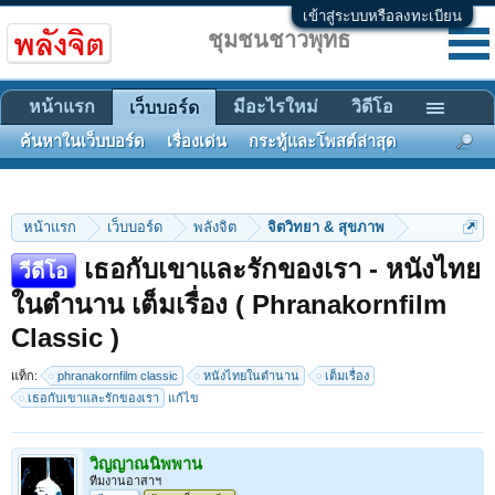
เข้าสู่ระบบหรือลงทะเบียน
ชุมชนชาวพุทธ
หน้าแรก
มีอะไรใหม่
วิดีโอ
เว็บบอร์ด
ค้นหาในเว็บบอร์ด
เรื่องเด่น
กระทู้และโพสต์ล่าสุด
หน้าแรก
เว็บบอร์ด
พลังจิต
จิตวิทยา & สุขภาพ
เธอกับเขาและรักของเรา - หนังไทย
วีดีโอ
ในตำนาน เต็มเรื่อง ( Phranakornfilm
Classic )
แท็ก:
phranakornfilm classic
หนังไทยในตำนาน
เต็มเรื่อง
เธอกับเขาและรักของเรา
แก้ไข
วิญญาณนิพพาน
ทีมงานอาสาฯ