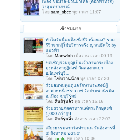
เพลง ช่อมาลี-ยวนย่าเหล่ (ดอกฟ้าที่รัก)
วงสุนทราภรณ์
โดย
sam_sbcc
พุธ เวลา 11:07
เข้าชมมาก
ทำไมวันนี้คนถึงเชื่อรีวิวน้อยลง? รวม
รีวิวจากผู้ใช้บริการจริง ญาณฮีลใจ by
แมวฟ้า
โดย
Maewfah
เมื่อวาน เวลา 00:13
ขอเชิญร่วมบุญเป็นเจ้าภาพกระเบื้อง
มุงหลังคากุฏิสงฆ์ วัดล่องกะเบา
อ.อินทร์บุรี...
โดย
ไข่หวานน้อย
พุธ เวลา 07:30
ร่วมสมทบทุนดูแลรักษาพระสงฆ์ผู้
อาพาธหรือชราภาพ วัดประชานิรมิต
อ.เมือง จ.บุรีรัมย์
โดย
ศิษย์รุ่นจิ๋ว
พุธ เวลา 15:16
ร่วมถวายภัตตาหารแด่พระภิกษุสงฆ์
1,000 กว่ารูป...
โดย
ศิษย์รุ่นจิ๋ว
อังคาร เวลา 22:07
เสียงธรรมจากวัดท่าขนุน วันอังคารที่
๔ สิงหาคม ๒๕๖๙
โดย
iamfu
พุธ เวลา 10:36