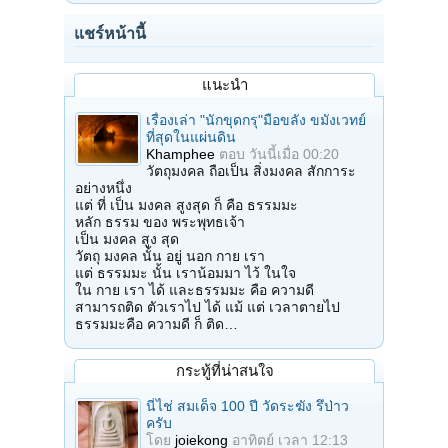
แชร์หน้านี้
แนะนำ
เรื่องเล่า "นักขุดกรุ"มือขลัง ขมังเวทย์
ที่สุดในแผ่นดิน
Khamphee
ตอบ
วันนี้เมื่อ 00:20
วัตถุมงคล ถือเป็น สิ่งมงคล สักการะ
อย่างหนึ่ง
แต่ ที่ เป็น มงคล สูงสุด ก็ คือ ธรรมมะ
หลัก ธรรม ของ พระพุทธเจ้า
เป็น มงคล สูง สุด
วัตถุ มงคล นั้น อยู่ นอก กาย เรา
แต่ ธรรมมะ นั้น เราน้อมมา ไว้ ในใจ
ใน กาย เรา ได้ และธรรมมะ คือ ความดี
สามารถติด ตัวเราไป ได้ แม้ แต่ เวลาตายไป
ธรรมมะคือ ความดี ก็ ติด…
กระทู้ที่น่าสนใจ
นี่ไช่ สมเด็จ 100 ปี วัดระฆัง รึป่าว
ครับ
โดย
joiekong
อาทิตย์ เวลา 12:13