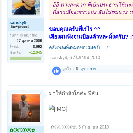
อิอิ ทางสะดวก พี่เป็นประธานให้นะส
พี่สาวเสียงเพราะอ่ะ สันไม่ชมแระ เพล
sansky9
เป็นที่รู้จักกันดี
ขอบคุณครับพี่เรไร ^^
วันที่สมัครสมาชิก:
เสียงผมฟังจนเบื่อแล้วหละมั้งครับ? :'
27 ตุลาคม 2009
โพสต์:
8,692
คลังเพลงทั้งหมดของผมครับ ^^/
ค่าพลัง:
+12,045
sansky9
,
6 กันยายน 2010
ถูกใจ x
6
ดูรายการ
มาให้กำลังใจค่ะ พี่สัน..
✿ⓈⓘⓉⓐ✿
,
6 กันยายน 2010
✿ⓈⓘⓉⓐ✿