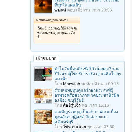
เรื่องเล่า "นักขุดกรุ"มือขลัง ขมังเวทย์
ที่สุดในแผ่นดิน
wanwi
ตอบ
เมื่อวาน เวลา 20:53
Natthawut_pool said:
↑
โอนเงินร่วมบุญให้แล้วครับ
ขอขอบพระคุณ คุณอาวัน
วิ…
เข้าชมมาก
ทำไมวันนี้คนถึงเชื่อรีวิวน้อยลง? รวม
รีวิวจากผู้ใช้บริการจริง ญาณฮีลใจ by
แมวฟ้า
โดย
Maewfah
พฤหัสบดี เวลา 00:13
ร่วมสมทบทุนดูแลรักษาพระสงฆ์ผู้
อาพาธหรือชราภาพ วัดประชานิรมิต
อ.เมือง จ.บุรีรัมย์
โดย
ศิษย์รุ่นจิ๋ว
พุธ เวลา 15:16
ขอเชิญร่วมบุญเป็นเจ้าภาพกระเบื้อง
มุงหลังคากุฏิสงฆ์ วัดล่องกะเบา
อ.อินทร์บุรี...
โดย
ไข่หวานน้อย
พุธ เวลา 07:30