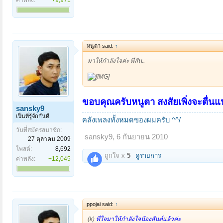
ค่าพลัง:
+9,971
หนูตา said:
↑
มาให้กำลังใจค่ะ พี่สัน..
ขอบคุณครับหนูตา สงสัยเพิ่งจะตื่นแ
sansky9
เป็นที่รู้จักกันดี
คลังเพลงทั้งหมดของผมครับ ^^/
วันที่สมัครสมาชิก:
sansky9
,
6 กันยายน 2010
27 ตุลาคม 2009
โพสต์:
8,692
ถูกใจ x
5
ดูรายการ
ค่าพลัง:
+12,045
ppojai said:
↑
(k)
พี่ใจมาให้กำลังใจน้องสันต์แล้วค่ะ