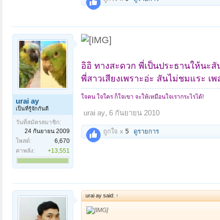
อิอิ ทางสะดวก พี่เป็นประธานให้นะสั
พี่สาวเสียงเพราะอ่ะ สันไม่ชมแระ เพลง
ใจคน ใจใคร ก็ใจเขา จะให้เหมือนใจเรากระไรได้!
urai ay
เป็นที่รู้จักกันดี
urai ay
,
6 กันยายน 2010
วันที่สมัครสมาชิก:
24 กันยายน 2009
ถูกใจ x
5
ดูรายการ
โพสต์:
6,670
ค่าพลัง:
+13,551
urai ay said:
↑