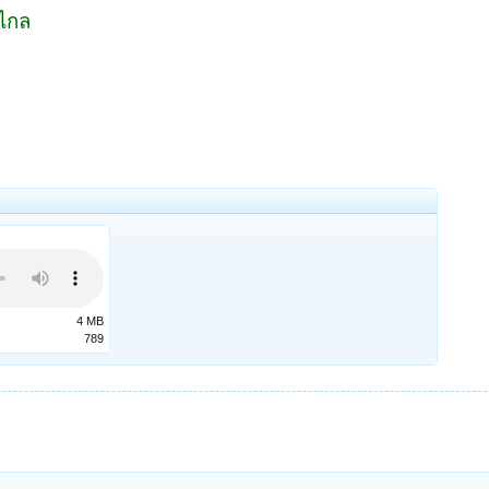
าไกล
4 MB
789