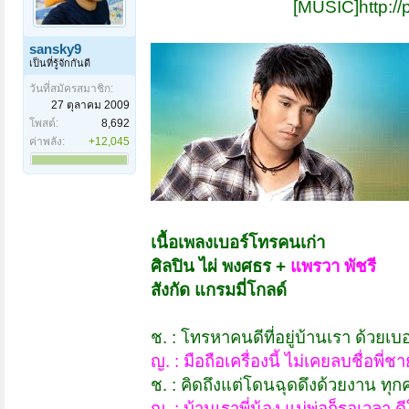
[MUSIC]http://
sansky9
เป็นที่รู้จักกันดี
วันที่สมัครสมาชิก:
27 ตุลาคม 2009
โพสต์:
8,692
ค่าพลัง:
+12,045
เนื้อเพลงเบอร์โทรคนเก่า
ศิลปิน ไผ่ พงศธร +
แพรวา พัชรี
สังกัด แกรมมี่โกลด์
ช. : โทรหาคนดีที่อยู่บ้านเรา ด้วยเ
ญ. : มือถือเครื่องนี้ ไม่เคยลบชื่อพ
ช. : คิดถึงแต่โดนฉุดดึงด้วยงาน ท
ญ. : บ้านเราพี่น้อง แม่พ่อก็รอเวลา ด