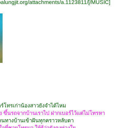
palungjit.org/attachments/a.1123811/[/MUSIC]
บอร์โทรเก่าน้องสาวยังจำได้ไหม
ี่ชาย ขึ้นรถจากบ้านเราไป ฝากเบอร์ไว้แต่ไม่โทรหา
ุกคนทางบ้านเข้าฝันทุกคราวหลับตา
ีใจพี่ชายโทรมา ให้รู้ว่ายังคงห่วงใย