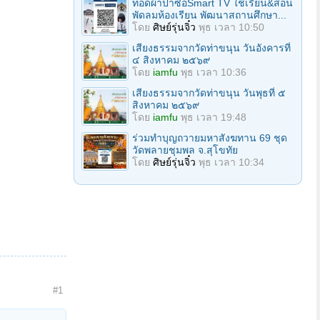
ทอดผ้าป่าซื้อSmart TV ใช้เรียน&สอน
พัดลมห้องเรียน พัฒนาสถานศึกษา...
โดย
ศิษย์รุ่นจิ๋ว
พุธ เวลา 10:50
เสียงธรรมจากวัดท่าขนุน วันอังคารที่
๔ สิงหาคม ๒๕๖๙
โดย
iamfu
พุธ เวลา 10:36
เสียงธรรมจากวัดท่าขนุน วันพุธที่ ๕
สิงหาคม ๒๕๖๙
โดย
iamfu
พุธ เวลา 19:48
ร่วมทําบุญถวายมหาสังฆทาน 69 ชุด
วัดพลายชุมพล จ.สุโขทัย
โดย
ศิษย์รุ่นจิ๋ว
พุธ เวลา 10:34
#1