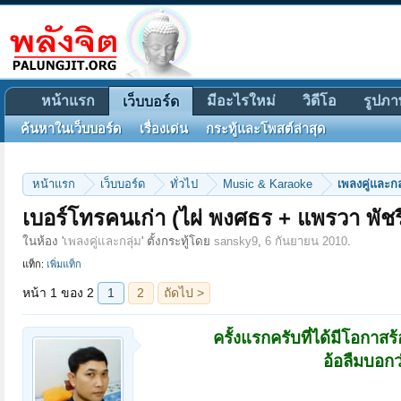
หน้าแรก
มีอะไรใหม่
วิดีโอ
รูปภา
เว็บบอร์ด
ค้นหาในเว็บบอร์ด
เรื่องเด่น
กระทู้และโพสต์ล่าสุด
หน้าแรก
เว็บบอร์ด
ทั่วไป
Music & Karaoke
เพลงคู่และกล
หน้า 1 ของ 2
1
2
ถัดไป >
เบอร์โทรคนเก่า (ไผ่ พงศธร + แพรวา พัชร
ในห้อง '
เพลงคู่และกลุ่ม
' ตั้งกระทู้โดย
sansky9
,
6 กันยายน 2010
.
แท็ก:
เพิ่มแท็ก
ครั้งแรกครับที่ได้มีโอกา
อ้อลืมบอกว