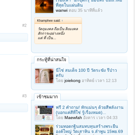
เรื่องเล่า "นักขุดกรุ"มือขลัง ขมังเวทย์
ที่สุดในแผ่นดิน
wanwi
ตอบ
35 นาทีที่แล้ว
Khamphee said:
↑
#2
วัตถุมงคล ถือเป็น สิ่งมงคล
สักการะอย่างหนึ่ง
แต่ ที่ เป็น…
กระทู้ที่น่าสนใจ
นี่ไช่ สมเด็จ 100 ปี วัดระฆัง รึป่าว
ครับ
โดย
joiekong
อาทิตย์ เวลา 12:13
#3
เข้าชมมาก
ฟรี 2 คำถาม! ทักแม่นๆ ด้วยสีพลังงาน
(บอกแค่สีที่ใช่ รู้เรื่องหมด)...
โดย
Maewfah
อังคาร เวลา 04:33
ร่วมทอดกฐินสมทบทุนสร้างพระยืน
องค์ใหญ่ วัดเสาหิน จ.ลําพูน 15พย.69