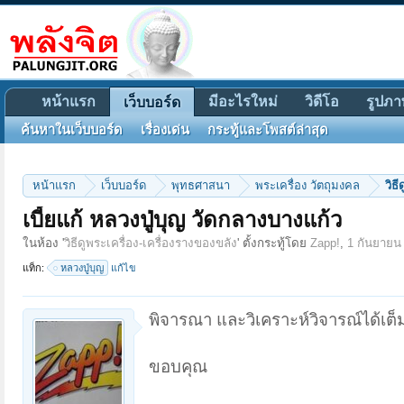
หน้าแรก
มีอะไรใหม่
วิดีโอ
รูปภา
เว็บบอร์ด
ค้นหาในเว็บบอร์ด
เรื่องเด่น
กระทู้และโพสต์ล่าสุด
หน้าแรก
เว็บบอร์ด
พุทธศาสนา
พระเครื่อง วัตถุมงคล
วิธ
เบี้ยแก้ หลวงปู่บุญ วัดกลางบางแก้ว
ในห้อง '
วิธีดูพระเครื่อง-เครื่องรางของขลัง
' ตั้งกระทู้โดย
Zapp!
,
1 กันยายน
แท็ก:
หลวงปู่บุญ
แก้ไข
พิจารณา และวิเคราะห์วิจารณ์ได้เต็
ขอบคุณ