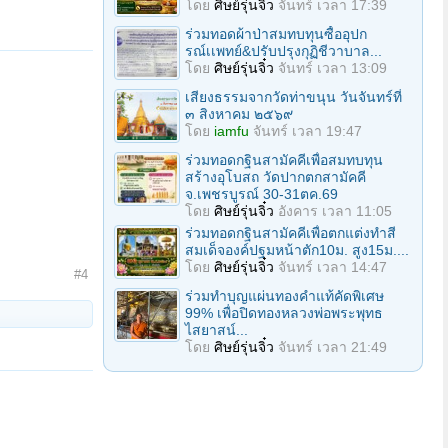
โดย
ศิษย์รุ่นจิ๋ว
จันทร์ เวลา 17:39
ร่วมทอดผ้าป่าสมทบทุนซื้ออุปก
รณ์เเพทย์&ปรับปรุงกุฏิชีวาบาล...
โดย
ศิษย์รุ่นจิ๋ว
จันทร์ เวลา 13:09
เสียงธรรมจากวัดท่าขนุน วันจันทร์ที่
๓ สิงหาคม ๒๕๖๙
โดย
iamfu
จันทร์ เวลา 19:47
ร่วมทอดกฐินสามัคคีเพื่อสมทบทุน
สร้างอุโบสถ วัดปากตกสามัคคี
จ.เพชรบูรณ์ 30-31ตค.69
โดย
ศิษย์รุ่นจิ๋ว
อังคาร เวลา 11:05
ร่วมทอดกฐินสามัคคีเพื่อตกแต่งทำสี
สมเด็จองค์ปฐมหน้าตัก10ม. สูง15ม....
โดย
ศิษย์รุ่นจิ๋ว
จันทร์ เวลา 14:47
#4
ร่วมทําบุญแผ่นทองคำแท้คัดพิเศษ
99% เพื่อปิดทองหลวงพ่อพระพุทธ
ไสยาสน์...
โดย
ศิษย์รุ่นจิ๋ว
จันทร์ เวลา 21:49