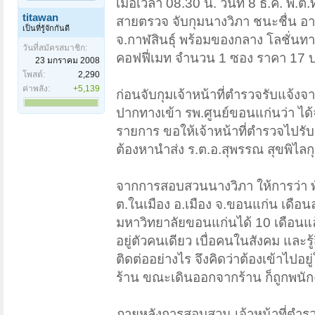
เมื่อเวลา 08.30 น. วันที่ 8 ธ.ค. พ
titawan
สายตรวจ จับกุมนางวิภา ชนะชื่น อายุ
เป็นที่รู้จักกันดี
จ.กาฬสินธุ์ พร้อมของกลาง โลชั่น
วันที่สมัครสมาชิก:
คอฟฟี่เมท จำนวน 1 ซอง ราคา 17 บา
23 มกราคม 2008
โพสต์:
2,290
ค่าพลัง:
+5,139
ก่อนจับกุมเจ้าหน้าที่ตำรวจรับแจ้งจ
ปากทางเข้า รพ.ศูนย์ขอนแก่นว่า ได้
รายการ ขอให้เจ้าหน้าที่ตำรวจไปรับ
ต้องหานำส่ง ร.ต.อ.สุพรรณ สุขพิไ
จากการสอบสวนนางวิภา ให้การว่า พักอ
ต.ในเมือง อ.เมือง จ.ขอนแก่น เดือ
มหาวิทยาลัยขอนแก่นได้ 10 เดือนแล้ว
อยู่ตัวคนเดียว เบื่อคนในสังคม และรู้
ติดต่ออย่างไร จึงคิดว่าต้องเข้าไปอย
ร้าน ขณะเดินออกจากร้าน ก็ถูกพนัก
ภายหลังการสอบสวน เจ้าหน้าที่ตำรวจ