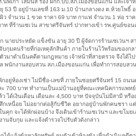
.ต.ท.นพเก้า โสมนัส รอง ผกก.ปป.สภ.เมืองขอนแก่น และเจ้าห
 53 ปี อยู่บ้านเลขที่ 163 ม.10 บ้านกลางดง ต.ห้วยโพธิ์ อ
ทาผิว จำนวน 1 ขวด ราคา 69 บาท กาแฟ จำนวน 1 ห่อ รา
ท ที่ร้านเซเว่น สาขาศรีจันทร์ ปากทางเข้า รพ.ศูนย์ขอน
าก นายประหยัด แข็งขัน อายุ 30 ปี ผู้จัดการร้านเซเว่นฯ ส
จับกุมคนร้ายที่ก่อเหตุลักสินค้า ภายในร้านไว้พร้อมของ
ตัวมาดำเนินคดีตามกฎหมาย เจ้าหน้าที่สายตรวจ จึงได้ไปรั
ลกุล พนักงานสอบสวน สภ.เมืองขอนแก่น เพื่อทำการสอบสว
ยู่ห้องเช่า ไม่มีชื่อ-เลขที่ ภายในซอยศรีจันทร์ 15 ถนนศ
นละ 700 บาท ทำงานเป็นแม่บ้านอยู่ที่คณะเทคนิคการแพทย์
 ได้เงินเดือน เดือนละ 4,500 บาท ปัจจุบันไม่มีสามี หรือญ
สึกเหนื่อย ไม่อยากต่อสู้กับชีวิต อยากอยู่บ้านพักคนชรา แต่ไ
ู่ในคุก จะได้พักผ่อนบ้าง จึงเดินเข้าร้านเซเว่นฯ และขโมย
งานจับกุม และแจ้งตำรวจไปรับตัวดังกล่าว
ได้แจ้งข้อหาลักทรัพย์ คุมตัวเข้าห้องขัง เพื่อดำเนินคด