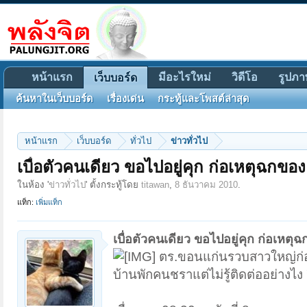
หน้าแรก
มีอะไรใหม่
วิดีโอ
รูปภา
เว็บบอร์ด
ค้นหาในเว็บบอร์ด
เรื่องเด่น
กระทู้และโพสต์ล่าสุด
หน้าแรก
เว็บบอร์ด
ทั่วไป
ข่าวทั่วไป
เบื่อตัวคนเดียว ขอไปอยู่คุก ก่อเหตุฉกของ
ในห้อง '
ข่าวทั่วไป
' ตั้งกระทู้โดย
titawan
,
8 ธันวาคม 2010
.
แท็ก:
เพิ่มแท็ก
เบื่อตัวคนเดียว ขอไปอยู่คุก ก่อเหตุ
ตร.ขอนแก่นรวบสาวใหญ่ก่อเหต
บ้านพักคนชราแต่ไม่รู้ติดต่ออย่างไง 