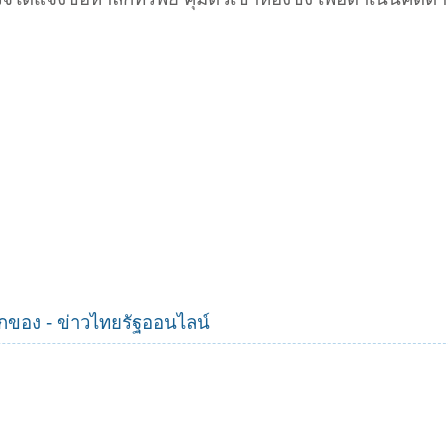
ุฉกของ - ข่าวไทยรัฐออนไลน์