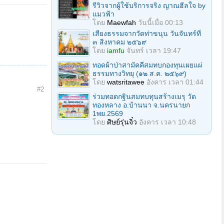
รีวิวจากผู้ใช้บริการจริง ญาณฮีลใจ by
แมวฟ้า
โดย
Maewfah
วันนี้เมื่อ 00:13
เสียงธรรมจากวัดท่าขนุน วันจันทร์ที่
๓ สิงหาคม ๒๕๖๙
โดย
iamfu
จันทร์ เวลา 19:47
ทอดผ้าป่าสามัคคีสมทบกองทุนเผยแผ่
ธรรมทางวิทยุ (๑๒ ส.ค. ๒๕๖๙)
โดย
watsritawee
อังคาร เวลา 01:44
#2
ร่วมทอดกฐินสมทบทุนสร้างเมรุ วัด
ทองหลาง อ.บ้านนา จ.นครนายก
1พย.2569
โดย
ศิษย์รุ่นจิ๋ว
อังคาร เวลา 10:48