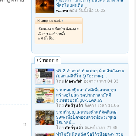
เรื่องเล่า "นักขุดกรุ"มือขลัง ขมังเวทย์
ที่สุดในแผ่นดิน
wanwi
ตอบ
วันนี้เมื่อ 10:22
Khamphee said:
↑
วัตถุมงคล ถือเป็น สิ่งมงคล
สักการะอย่างหนึ่ง
แต่ ที่ เป็น…
เข้าชมมาก
ฟรี 2 คำถาม! ทักแม่นๆ ด้วยสีพลังงาน
(บอกแค่สีที่ใช่ รู้เรื่องหมด)...
โดย
Maewfah
อังคาร เวลา 04:33
ร่วมทอดกฐินสามัคคีเพื่อสมทบทุน
สร้างอุโบสถ วัดปากตกสามัคคี
จ.เพชรบูรณ์ 30-31ตค.69
โดย
ศิษย์รุ่นจิ๋ว
อังคาร เวลา 11:05
ร่วมทําบุญแผ่นทองคำแท้คัดพิเศษ
99% เพื่อปิดทองหลวงพ่อพระพุทธ
ไสยาสน์...
#1
โดย
ศิษย์รุ่นจิ๋ว
จันทร์ เวลา 21:49
ทำไมวันนี้คนถึงเชื่อรีวิวน้อยลง? รวม