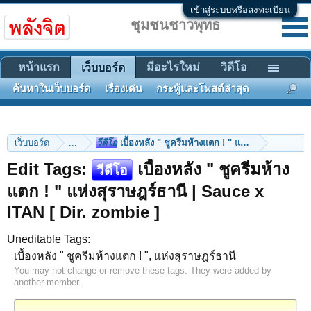
เข้าสู่ระบบหรือลงทะเบียน
ชุมชนชาวพุทธ
หน้าแรก
มีอะไรใหม่
วิดีโอ
เว็บบอร์ด
ค้นหาในเว็บบอร์ด
เรื่องเด่น
กระทู้และโพสต์ล่าสุด
เว็บบอร์ด
...
วีดีโอ
เบื้องหลัง " ชูครีมห้างแตก ! " แห่งสุราษฎร์ธานี 
Edit Tags:
เบื้องหลัง " ชูครีมห้าง
วีดีโอ
แตก ! " แห่งสุราษฎร์ธานี | Sauce x
ITAN [ Dir. zombie ]
Uneditable Tags:
เบื้องหลัง " ชูครีมห้างแตก ! ", แห่งสุราษฎร์ธานี
You may not change or remove these tags. They were added by
another member.