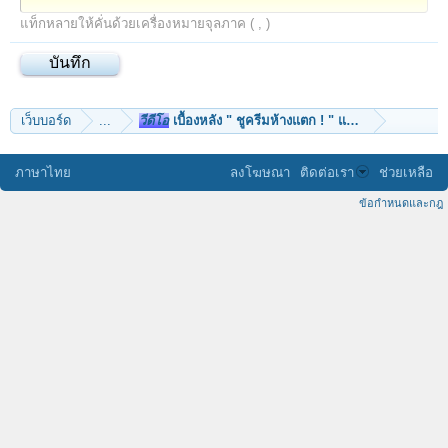
แท็กหลายให้คั่นด้วยเครื่องหมายจุลภาค ( , )
เว็บบอร์ด
...
วีดีโอ
เบื้องหลัง " ชูครีมห้างแตก ! " แห่งสุราษฎร์ธานี 
ภาษาไทย
ลงโฆษณา
ติดต่อเรา
ช่วยเหลือ
ข้อกำหนดและกฎ