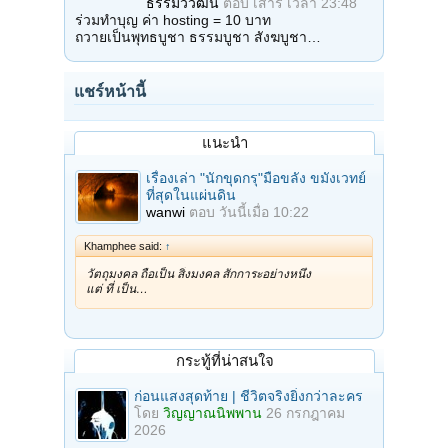
ธรรมวิวัฒน์
ตอบ
เสาร์ เวลา 23:48
ร่วมทำบุญ ค่า hosting = 10 บาท
ถวายเป็นพุทธบูชา ธรรมบูชา สังฆบูชา…
แชร์หน้านี้
แนะนำ
เรื่องเล่า "นักขุดกรุ"มือขลัง ขมังเวทย์
ที่สุดในแผ่นดิน
wanwi
ตอบ
วันนี้เมื่อ 10:22
Khamphee said:
↑
วัตถุมงคล ถือเป็น สิ่งมงคล สักการะอย่างหนึ่ง
แต่ ที่ เป็น…
กระทู้ที่น่าสนใจ
ก่อนแสงสุดท้าย | ชีวิตจริงยิ่งกว่าละคร
โดย
วิญญาณนิพพาน
26 กรกฎาคม
2026