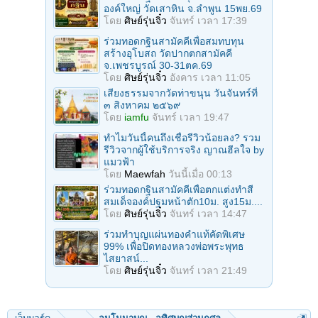
องค์ใหญ่ วัดเสาหิน จ.ลําพูน 15พย.69
โดย
ศิษย์รุ่นจิ๋ว
จันทร์ เวลา 17:39
ร่วมทอดกฐินสามัคคีเพื่อสมทบทุน
สร้างอุโบสถ วัดปากตกสามัคคี
จ.เพชรบูรณ์ 30-31ตค.69
โดย
ศิษย์รุ่นจิ๋ว
อังคาร เวลา 11:05
เสียงธรรมจากวัดท่าขนุน วันจันทร์ที่
๓ สิงหาคม ๒๕๖๙
โดย
iamfu
จันทร์ เวลา 19:47
ทำไมวันนี้คนถึงเชื่อรีวิวน้อยลง? รวม
รีวิวจากผู้ใช้บริการจริง ญาณฮีลใจ by
แมวฟ้า
โดย
Maewfah
วันนี้เมื่อ 00:13
ร่วมทอดกฐินสามัคคีเพื่อตกแต่งทำสี
สมเด็จองค์ปฐมหน้าตัก10ม. สูง15ม....
โดย
ศิษย์รุ่นจิ๋ว
จันทร์ เวลา 14:47
ร่วมทําบุญแผ่นทองคำแท้คัดพิเศษ
99% เพื่อปิดทองหลวงพ่อพระพุทธ
ไสยาสน์...
โดย
ศิษย์รุ่นจิ๋ว
จันทร์ เวลา 21:49