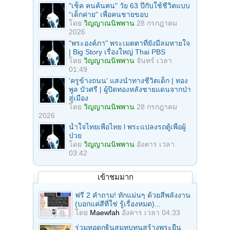
"เช็ค คนค้นฅน" วัย 63 ปีกับใช้ชีวิตแบบ
“เด็กค่าย” เพื่อคนชายขอบ
โดย
วิญญาณนิพพาน
28 กรกฎาคม
2026
"พระองค์ภา" พระเมตตาที่ยังมีลมหายใจ
| Big Story เรื่องใหญ่ Thai PBS
โดย
วิญญาณนิพพาน
จันทร์ เวลา
01:49
'ครูข้างถนน' แสงนำทางชีวิตเด็ก | ทอง
พูล บัวศรี | ผู้ปิดทองหลังชายแดนจากป่า
สู่เมือง
โดย
วิญญาณนิพพาน
28 กรกฎาคม
2026
น้ำใจไทยเพื่อไทย l พระแปลงรถตู้เพื่อผู้
ป่วย
โดย
วิญญาณนิพพาน
อังคาร เวลา
03:42
เข้าชมมาก
ฟรี 2 คำถาม! ทักแม่นๆ ด้วยสีพลังงาน
(บอกแค่สีที่ใช่ รู้เรื่องหมด)...
โดย
Maewfah
อังคาร เวลา 04:33
ร่วมทอดกฐินสมทบทุนสร้างพระยืน