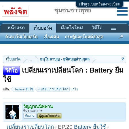
เข้าสู่ระบบหรือลงทะเบียน
ชุมชนชาวพุทธ
หน้าแรก
มีอะไรใหม่
วิดีโอ
เว็บบอร์ด
ค้นหาในเว็บบอร์ด
เรื่องเด่น
กระทู้และโพสต์ล่าสุด
เว็บบอร์ด
...
อนุโมนาบุญ - อุทิศบุญส่วนกุศล
เปลี่ยนเราเปลี่ยนโลก : Battery ยืม
วีดีโอ
ใช้
แท็ก:
battery ยืมใช้
เปลี่ยนเราเปลี่ยนโลก
แก้ไข
วิญญาณนิพพาน
ทีมงานอาสาฯ
ทีมงาน
ผู้ดูแลเว็บบอร์ด
เปลี่ยนเราเปลี่ยนโลก
EP.20
Battery ยืมใช้