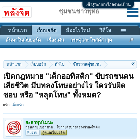
เข้าสู่ระบบหรือลงทะเบียน
ชุมชนชาวพุทธ
หน้าแรก
มีอะไรใหม่
วิดีโอ
เว็บบอร์ด
ค้นหาในเว็บบอร์ด
เรื่องเด่น
กระทู้และโพสต์ล่าสุด
หน้าแรก
เว็บบอร์ด
ทั่วไป
จักรวาลคู่ขนาน
เปิดกฎหมาย "เด็กออทิสติก" ขับรถชนคน
เสียชีวิต มีบทลงโทษอย่างไร ใครรับผิด
ชอบ หรือ "หลุดโทษ" ทั้งหมด?
แท็ก:
เพิ่มแท็ก
ยะธาพุทโมนะ
ก่อนตายไปอีกชาติ .. ใช้กายสังขารสร้างกำลังให้คุ้ม
ทีมงาน
ผู้ดูแลเว็บบอร์ด