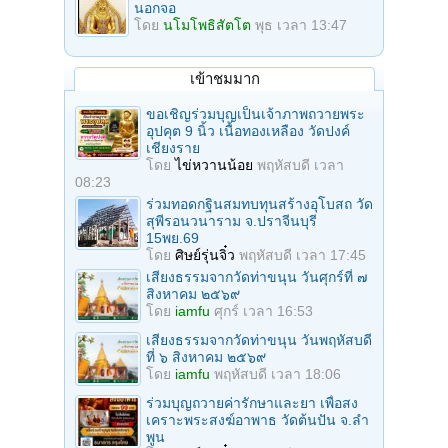
นอกจอ
โดย
นโมโพธิสัตโต
พุธ เวลา 13:47
เข้าชมมาก
ขอเชิญร่วมบุญเป็นเจ้าภาพถวายพระ
อุปคุต 9 นิ้ว เนื้อทองเหลือง วัดปงค์
เชียงราย
โดย
ไข่หวานน้อย
พฤหัสบดี เวลา
08:23
ร่วมทอดกฐินสมทบทุนสร้างอุโบสถ วัด
สุพีรอนวนาราม จ.ปราจีนบุรี
15พย.69
โดย
ศิษย์รุ่นจิ๋ว
พฤหัสบดี เวลา 17:45
เสียงธรรมจากวัดท่าขนุน วันศุกร์ที่ ๗
สิงหาคม ๒๕๖๙
โดย
iamfu
ศุกร์ เวลา 16:53
เสียงธรรมจากวัดท่าขนุน วันพฤหัสบดี
ที่ ๖ สิงหาคม ๒๕๖๙
โดย
iamfu
พฤหัสบดี เวลา 18:06
ร่วมบุญถวายค่ารักษาและยา เพื่อสง
เคราะพระสงฆ์อาพาธ วัดต้นปัน จ.ลํา
พูน