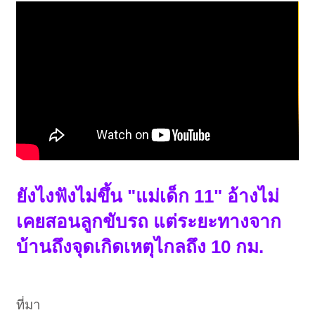
ยังไงฟังไม่ขึ้น "แม่เด็ก 11" อ้างไม่
เคยสอนลูกขับรถ แต่ระยะทางจาก
บ้านถึงจุดเกิดเหตุไกลถึง 10 กม.
ที่มา