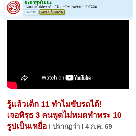
ยะธาพุทโมนะ
ก่อนตายไปอีกชาติ .. ใช้กายสังขารสร้างกำลังให้คุ้ม
ทีมงาน
ผู้ดูแลเว็บบอร์ด
รู้เเล้วเด็ก 11 ทำไมขับรถได้!
เจอพิรุธ 3 คนพูดไม่หมดทำพระ 10
รูปเป็นเหยื่อ
l ปรากฏว่า l 4 ก.ค. 69