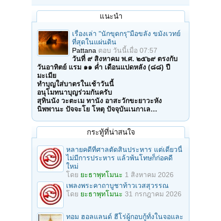
แนะนำ
เรื่องเล่า "นักขุดกรุ"มือขลัง ขมังเวทย์
ที่สุดในแผ่นดิน
Pattana
ตอบ
วันนี้เมื่อ 07:57
วันที่ ๙ สิงหาคม พ.ศ. ๒๕๖๙ ตรงกับ
วันอาทิตย์ แรม ๑๑ ค่ำ เดือนแปดหลัง (๘๘) ปี
มะเมีย
ทำบุญใส่บาตรในเช้าวันนี้
อนุโมทนาบุญร่วมกันครับ
สุทินนัง วะตะเม ทานัง อาสะวักขะยาวะหัง
นิพพานะ ปัจจะโย โหตุ ปัจจุบันเนกาเล…
กระทู้ที่น่าสนใจ
หลายคดีที่ศาลตัดสินประหาร แต่เดี๋ยวนี้
ไม่มีการประหาร แล้วพ้นโทษก็ก่อคดี
ใหม่
โดย
ยะธาพุทโมนะ
1 สิงหาคม 2026
เพลงพระคาถาบูชาท้าวเวสสุวรรณ
โดย
ยะธาพุทโมนะ
31 กรกฎาคม 2026
ทอม ฮอลแลนด์ ฮีโร่ผู้กอบกู้ทั้งในจอและ