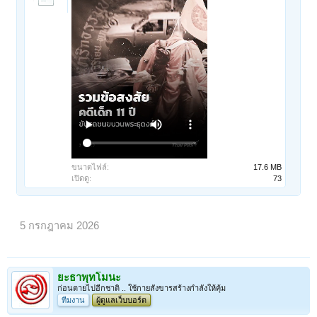
ขนาดไฟล์:
17.6 MB
เปิดดู:
73
5 กรกฎาคม 2026
ยะธาพุทโมนะ
ก่อนตายไปอีกชาติ .. ใช้กายสังขารสร้างกำลังให้คุ้ม
ทีมงาน
ผู้ดูแลเว็บบอร์ด