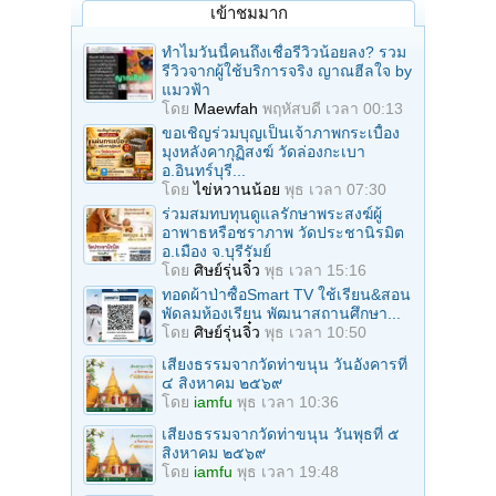
เข้าชมมาก
ทำไมวันนี้คนถึงเชื่อรีวิวน้อยลง? รวม
รีวิวจากผู้ใช้บริการจริง ญาณฮีลใจ by
แมวฟ้า
โดย
Maewfah
พฤหัสบดี เวลา 00:13
ขอเชิญร่วมบุญเป็นเจ้าภาพกระเบื้อง
มุงหลังคากุฏิสงฆ์ วัดล่องกะเบา
อ.อินทร์บุรี...
โดย
ไข่หวานน้อย
พุธ เวลา 07:30
ร่วมสมทบทุนดูแลรักษาพระสงฆ์ผู้
อาพาธหรือชราภาพ วัดประชานิรมิต
อ.เมือง จ.บุรีรัมย์
โดย
ศิษย์รุ่นจิ๋ว
พุธ เวลา 15:16
ทอดผ้าป่าซื้อSmart TV ใช้เรียน&สอน
พัดลมห้องเรียน พัฒนาสถานศึกษา...
โดย
ศิษย์รุ่นจิ๋ว
พุธ เวลา 10:50
เสียงธรรมจากวัดท่าขนุน วันอังคารที่
๔ สิงหาคม ๒๕๖๙
โดย
iamfu
พุธ เวลา 10:36
เสียงธรรมจากวัดท่าขนุน วันพุธที่ ๕
สิงหาคม ๒๕๖๙
โดย
iamfu
พุธ เวลา 19:48