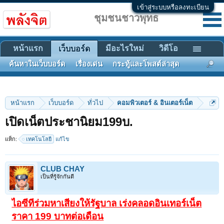
เข้าสู่ระบบหรือลงทะเบียน
ชุมชนชาวพุทธ
หน้าแรก
มีอะไรใหม่
วิดีโอ
เว็บบอร์ด
ค้นหาในเว็บบอร์ด
เรื่องเด่น
กระทู้และโพสต์ล่าสุด
หน้าแรก
เว็บบอร์ด
ทั่วไป
คอมพิวเตอร์ & อินเตอร์เน็ต
เปิดเน็ตประชานิยม199บ.
แท็ก:
เทคโนโลยี
แก้ไข
CLUB CHAY
เป็นที่รู้จักกันดี
ไอซีทีร่วมหาเสียงให้รัฐบาล เร่งคลอดอินเทอร์เน็ต
ราคา 199 บาทต่อเดือน