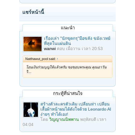
แชร์หน้านี้
แนะนำ
เรื่องเล่า "นักขุดกรุ"มือขลัง ขมังเวทย์
ที่สุดในแผ่นดิน
wanwi
ตอบ
เมื่อวาน เวลา 20:53
Natthawut_pool said:
↑
โอนเงินร่วมบุญให้แล้วครับ ขอขอบพระคุณ คุณอาวัน
วิ…
กระทู้ที่น่าสนใจ
สร้างตัวละครตัวเดิม เปลี่ยนท่า เปลี่ยน
เสื้อผ้าหน้าผมได้ดังใจด้วย Leonardo AI
ง่ายๆ ทำได้เอง!
โดย
วิญญาณนิพพาน
พฤหัสบดี เวลา
04:04