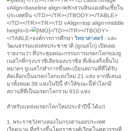
</TD></TR><TR><TD class=Image
vAlign=baseline align=left>สวนหินแดงตันเซี๋ยใน
ประเทศจีน </TD></TR></TBODY></TABLE>
</TD></TR><TR><TD vAlign=top align=middle
height=5>
</TD></TR></TBODY>
</TABLE>องค์การการศึกษา
วิทยาศาสตร์
และ
วัฒนธรรมแห่งสหประชาชาติ (ยูเนสโก) เปิดเผย
รายงานว่า ที่ประชุมคณะกรรมการมรดกโลกของยู
เนสโกที่กรุงบราซิเลียของบราซิล ที่เพิ่งเสร็จสิ้นไป
หมาดๆ ยูเนสโกทำการขึ้นทะเบียนสถานที่ที่ได้รับ
คัดเลือกเป็นมรดกโลกแห่งใหม่ 21 แห่ง จากที่เสนอ
มาทั้งหมด 39 แห่งในปีนี้ ทำให้ขณะนี้ทั่วโลกมี
สถานที่ที่เป็นมรดกโลกรวม 910 แห่ง
สำหรับแหล่งมรดกโลกใหม่ประจำปีนี้ ได้แก่
1. พระราชวังทางลองในกรุงฮานอยประเทศ
เวียดนาม ที่สร้างขึ้นโดยราชวงศ์เวียดในศตวรรษที่