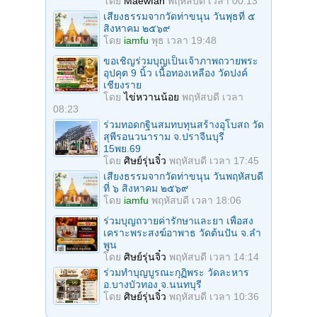
โดย
Maewfah
พฤหัสบดี เวลา 00:13
เสียงธรรมจากวัดท่าขนุน วันพุธที่ ๕
สิงหาคม ๒๕๖๙
โดย
iamfu
พุธ เวลา 19:48
ขอเชิญร่วมบุญเป็นเจ้าภาพถวายพระ
อุปคุต 9 นิ้ว เนื้อทองเหลือง วัดปงค์
เชียงราย
โดย
ไข่หวานน้อย
พฤหัสบดี เวลา
08:23
ร่วมทอดกฐินสมทบทุนสร้างอุโบสถ วัด
สุพีรอนวนาราม จ.ปราจีนบุรี
15พย.69
โดย
ศิษย์รุ่นจิ๋ว
พฤหัสบดี เวลา 17:45
เสียงธรรมจากวัดท่าขนุน วันพฤหัสบดี
ที่ ๖ สิงหาคม ๒๕๖๙
โดย
iamfu
พฤหัสบดี เวลา 18:06
ร่วมบุญถวายค่ารักษาและยา เพื่อสง
เคราะพระสงฆ์อาพาธ วัดต้นปัน จ.ลํา
พูน
โดย
ศิษย์รุ่นจิ๋ว
พฤหัสบดี เวลา 14:14
ร่วมทําบุญบูรณะกุฏิพระ วัดละหาร
อ.บางบัวทอง จ.นนทบุรี
โดย
ศิษย์รุ่นจิ๋ว
พฤหัสบดี เวลา 10:36