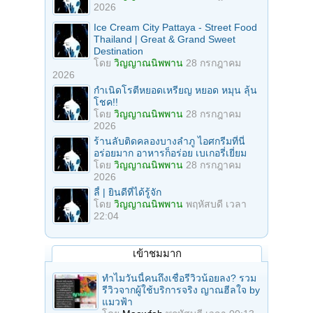
2026
Ice Cream City Pattaya - Street Food
Thailand | Great & Grand Sweet
Destination
โดย
วิญญาณนิพพาน
28 กรกฎาคม
2026
กำเนิดโรตีหยอดเหรียญ หยอด หมุน ลุ้น
โชค!!
โดย
วิญญาณนิพพาน
28 กรกฎาคม
2026
ร้านลับติดคลองบางลำภู ไอศกรีมที่นี่
อร่อยมาก อาหารก็อร่อย เบเกอรี่เยี่ยม
โดย
วิญญาณนิพพาน
28 กรกฎาคม
2026
ลี้ | ยินดีที่ได้รู้จัก
โดย
วิญญาณนิพพาน
พฤหัสบดี เวลา
22:04
เข้าชมมาก
ทำไมวันนี้คนถึงเชื่อรีวิวน้อยลง? รวม
รีวิวจากผู้ใช้บริการจริง ญาณฮีลใจ by
แมวฟ้า