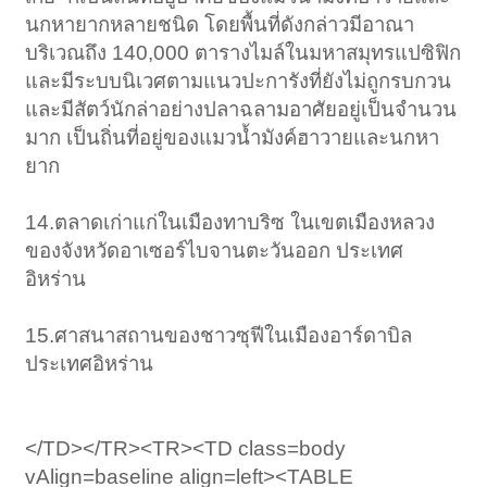
นกหายากหลายชนิด โดยพื้นที่ดังกล่าวมีอาณา
บริเวณถึง 140,000 ตารางไมล์ในมหาสมุทรแปซิฟิก
และมีระบบนิเวศตามแนวปะการังที่ยังไม่ถูกรบกวน
และมีสัตว์นักล่าอย่างปลาฉลามอาศัยอยู่เป็นจำนวน
มาก เป็นถิ่นที่อยู่ของแมวน้ำมังค์ฮาวายและนกหา
ยาก
14.ตลาดเก่าแก่ในเมืองทาบริซ ในเขตเมืองหลวง
ของจังหวัดอาเซอร์ไบจานตะวันออก ประเทศ
อิหร่าน
15.ศาสนาสถานของชาวซุฟีในเมืองอาร์ดาบิล
ประเทศอิหร่าน
</TD></TR><TR><TD class=body
vAlign=baseline align=left><TABLE