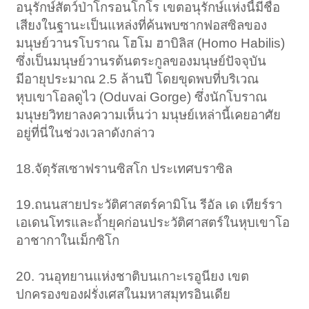
อนุรักษ์สัตว์ป่าโกรอนโกโร เขตอนุรักษ์แห่งนี้มีชื่อ
เสียงในฐานะเป็นแหล่งที่ค้นพบซากฟอสซิลของ
มนุษย์วานรโบราณ โฮโม ฮาบิลิส (Homo Habilis)
ซึ่งเป็นมนุษย์วานรต้นตระกูลของมนุษย์ปัจจุบัน
มีอายุประมาณ 2.5 ล้านปี โดยขุดพบที่บริเวณ
หุบเขาโอลดูไว (Oduvai Gorge) ซึ่งนักโบราณ
มนุษยวิทยาลงความเห็นว่า มนุษย์เหล่านี้เคยอาศัย
อยู่ที่นี่ในช่วงเวลาดังกล่าว
18.จัตุรัสเซาฟรานซิสโก ประเทศบราซิล
19.ถนนสายประวัติศาสตร์คามิโน รีอัล เด เทียร์รา
เอเดนโทรและถ้ำยุคก่อนประวัติศาสตร์ในหุบเขาโอ
อาชากาในเม็กซิโก
20. วนอุทยานแห่งชาติบนเกาะเรอูนียง เขต
ปกครองของฝรั่งเศสในมหาสมุทรอินเดีย