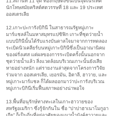
11.สถานที่ 11 จุด ที่อังกฤษตั้งขึ้นเป็นจุดเนรเทศ
นักโทษสมัยคริสต์ศตวรรษที่ 18 และ 19 ประเทศ
ออสเตรเลีย
12.เกาะปะการังบิกินี ในสาธารณรัฐหมู่เกาะ
มาร์แชลล์ในมหาสมุทรแปซิฟิก เกาะที่ชุดว่ายน้ำ
แบบบิกินีนั้นได้รับแรงบันดาลใจมาจากการทดลอง
ระเบิดนิวเคลียร์บนหมู่เกาะบิกินีซึ่งเป็นอาณานิคม
ของฝรั่งเศส แต่ผลของการระเบิดครั้งนั้นนอกจาก
ชุดว่ายน้ำแล้ว สิ่งแวดล้อมบริเวณเกาะนั้นยังเสีย
หายอย่างหนัก แต่รายงานล่าสุดจากโครงการวิจัย
ร่วมจาก ออสเตรเลีย, เยอรมัน, อิตาลี, ฮาวาย, และ
หมู่เกาะมาร์แชล ก็ได้ผลออกมาว่าปะการังบริเวณ
หมู่เกาะบิกินีเริ่มฟื้นสภาพอย่างน่าพอใจ
13.พื้นที่อนุรักษ์ทางทะเลในเกาะฮาวายของ
สหรัฐอเมริกา ซึ่งรู้จักกันใน ชื่อ “ปาปาฮาเนาโมกูอา
เกีย” ก็เป็นถิ่นที่อยู่อาศัยของแมวน้ำมังค์ฮาวายและ