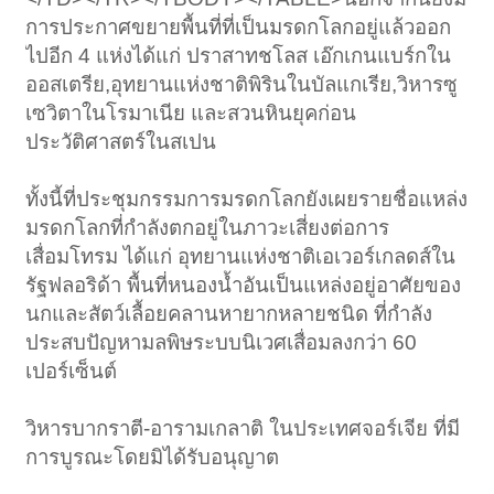
การประกาศขยายพื้นที่ที่เป็นมรดกโลกอยู่แล้วออก
ไปอีก 4 แห่งได้แก่ ปราสาทชโลส เอ๊กเกนแบร์กใน
ออสเตรีย,อุทยานแห่งชาติพิรินในบัลแกเรีย,วิหารซู
เซวิตาในโรมาเนีย และสวนหินยุคก่อน
ประวัติศาสตร์ในสเปน
ทั้งนี้ที่ประชุมกรรมการมรดกโลกยังเผยรายชื่อแหล่ง
มรดกโลกที่กำลังตกอยู่ในภาวะเสี่ยงต่อการ
เสื่อมโทรม ได้แก่ อุทยานแห่งชาติเอเวอร์เกลดส์ใน
รัฐฟลอริด้า พื้นที่หนองน้ำอันเป็นแหล่งอยู่อาศัยของ
นกและสัตว์เลื้อยคลานหายากหลายชนิด ที่กำลัง
ประสบปัญหามลพิษระบบนิเวศเสื่อมลงกว่า 60
เปอร์เซ็นต์
วิหารบากราตี-อารามเกลาติ ในประเทศจอร์เจีย ที่มี
การบูรณะโดยมิได้รับอนุญาต