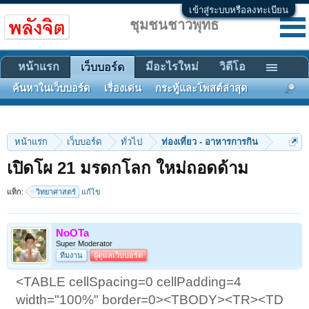
เข้าสู่ระบบหรือลงทะเบียน
ชุมชนชาวพุทธ
หน้าแรก
มีอะไรใหม่
วิดีโอ
เว็บบอร์ด
ค้นหาในเว็บบอร์ด
เรื่องเด่น
กระทู้และโพสต์ล่าสุด
หน้าแรก
เว็บบอร์ด
ทั่วไป
ท่องเที่ยว - อาหารการกิน
เปิดโผ 21 มรดกโลก ใหม่ถอดด้าม
แท็ก:
วิทยาศาสตร์
แก้ไข
NoOTa
Super Moderator
ทีมงาน
ผู้ดูแลเว็บบอร์ด
<TABLE cellSpacing=0 cellPadding=4
width="100%" border=0><TBODY><TR><TD