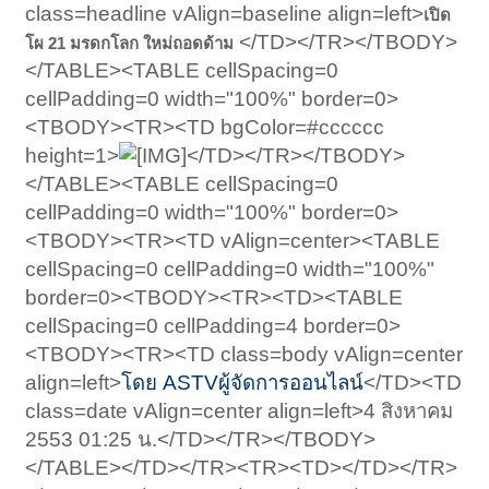
class=headline vAlign=baseline align=left>
เปิด
</TD></TR></TBODY>
โผ 21 มรดกโลก ใหม่ถอดด้าม
</TABLE><TABLE cellSpacing=0
cellPadding=0 width="100%" border=0>
<TBODY><TR><TD bgColor=#cccccc
height=1>
</TD></TR></TBODY>
</TABLE><TABLE cellSpacing=0
cellPadding=0 width="100%" border=0>
<TBODY><TR><TD vAlign=center><TABLE
cellSpacing=0 cellPadding=0 width="100%"
border=0><TBODY><TR><TD><TABLE
cellSpacing=0 cellPadding=4 border=0>
<TBODY><TR><TD class=body vAlign=center
align=left>
โดย ASTVผู้จัดการออนไลน์
</TD><TD
class=date vAlign=center align=left>4 สิงหาคม
2553 01:25 น.</TD></TR></TBODY>
</TABLE></TD></TR><TR><TD></TD></TR>