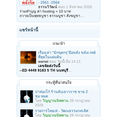
- 2561 -2564
ธรรมวิวัฒน์
ตอบ
1 สิงหาคม 2026
ร่วมทำบุญ ค่า hosting = 10 บาท
ถวายเป็นพุทธบูชา ธรรมบูชา สังฆบูชา…
แชร์หน้านี้
แนะนำ
เรื่องเล่า "นักขุดกรุ"มือขลัง ขมังเวทย์
ที่สุดในแผ่นดิน
wanwi
ตอบ
วันนี้เมื่อ 14:11
เลขจัดส่งวันนี้
--ED 4449 9183 5 TH นนทบุรี
…
กระทู้ที่น่าสนใจ
ปาท่องโก๋ ร้านลับเยาวราช ขาย 2
ชม.หมด
โดย
วิญญาณนิพพาน
28 กรกฎาคม
2026
รายการไทยเท่ - วัฒนธรรมรสเลิศ
โดย
วิญญาณนิพพาน
28 กรกฎาคม