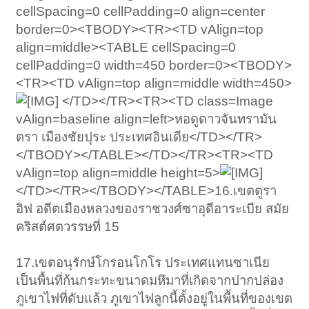
cellSpacing=0 cellPadding=0 align=center
border=0><TBODY><TR><TD vAlign=top
align=middle><TABLE cellSpacing=0
cellPadding=0 width=450 border=0><TBODY>
<TR><TD vAlign=top align=middle width=450>
</TD></TR><TR><TD class=Image
vAlign=baseline align=left>หอดูดาวจันทรามัน
ตรา เมืองชัยปุระ ประเทศอินเดีย</TD></TR>
</TBODY></TABLE></TD></TR><TR><TD
vAlign=top align=middle height=5>
</TD></TR></TBODY></TABLE>16.เขตตูรา
อิฟ อดีตเมืองหลวงของราชวงศ์ซาอุดีอาระเบีย สมัย
คริสต์ศตวรรษที่ 15
17.เขตอนุรักษ์โกรอนโกโร ประเทศแทนซาเนีย
เป็นพื้นที่ก้นกระทะขนาดมหึมาที่เกิดจากปากปล่อง
ภูเขาไฟที่ดับแล้ว ภูเขาไฟลูกนี้ตั้งอยู่ในพื้นที่ของเขต