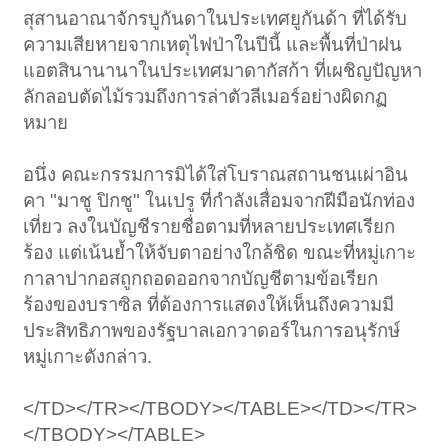
สุสานอาณาจักรบูกันดาในประเทศยูกันด้า ที่ได้รับ
ความเสียหายจากเหตุไฟป่าในปีนี้ และพื้นที่ป่าฝน
แอตสินานานาในประเทศมาดากัสก้า ที่เผชิญปัญหา
ลักลอบตัดไม้รวมถึงการล่าตัวลีเมอร์อย่างผิดกฏ
หมาย
อนึ่ง คณะกรรมการมิได้ใส่โบราณสถานชนเผ่าอิน
คา "มาชู ปิกชู" ในเปรู ที่กำลังเสื่อมจากฝีมือนักท่อง
เที่ยว ลงในบัญชีรายชื่อตามที่หลายประเทศเรียก
ร้อง แต่เน้นย้ำให้จับตาอย่างใกล้ชิด ขณะที่หมู่เกาะ
กาลาปากอสถูกถอดออกจากบัญชีตามข้อเรียก
ร้องของบราซิล ที่ต้องการแสดงให้เห็นถึงความมี
ประสิทธิภาพของรัฐบาลเอกวาดอร์ในการอนุรักษ์
หมู่เกาะดังกล่าว.
</TD></TR></TBODY></TABLE></TD></TR>
</TBODY></TABLE>