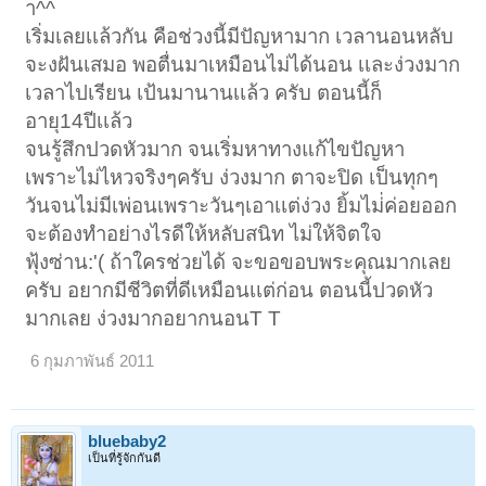
า^^
เริ่มเลยเเล้วกัน คือช่วงนี้มีปัญหามาก เวลานอนหลับ
จะงฝันเสมอ พอตื่นมาเหมือนไม่ได้นอน เเละง่วงมาก
เวลาไปเรียน เป้นมานานเเล้ว ครับ ตอนนี้ก็
อายุ14ปีเเล้ว
จนรู้สึกปวดหัวมาก จนเริ่มหาทางแก้ไขปัญหา
เพราะไม่ไหวจริงๆครับ ง่วงมาก ตาจะปิด เป็นทุกๆ
วันจนไม่มีเพ่อนเพราะวันๆเอาเเต่ง่วง ยิ้มไม่่ค่อยออก
จะต้องทำอย่างไรดีให้หลับสนิท ไม่ให้จิตใจ
ฟุ้งซ่าน:'( ถ้าใครช่วยได้ จะขอขอบพระคุณมากเลย
ครับ อยากมีชีวิตที่ดีเหมือนเเต่ก่อน ตอนนี้ปวดหัว
มากเลย ง่วงมากอยากนอนT T
6 กุมภาพันธ์ 2011
bluebaby2
เป็นที่รู้จักกันดี