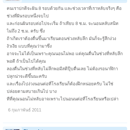
คนเราปกติจะฝัน 8 รอบด้วยกัน และช่วงเวลาที่เราหลับจริงๆ คือ
ช่วงที่ฝันรอบหนึ่งจบไป
และก่อนฝันรอบต่อไปจะเริ่ม ถ้าเทียบ 8 ช.ม. จะนอนหลับสนิท
ไม่ถึง 2 ช.ม. ครับ ซึ่ง
ถ้าเกิดเราต้องตื่นขึ้นมาเรียนตอนช่วงหลับลึก มันก็จะรู้สึกง่วง
งัวเงีย แบบที่คุณว่ามาซึ่ง
อาจจะไม่ได้เป็นเพราะคุณนอนไม่พอ แต่คุณตื่นในช่วงที่หลับลึก
พอดี ถ้าเป็นไปได้คุณ
ลองตื่นในช่วงที่หลับไม่ลึกพอมีสติปุ๊บตื่นเลย ไม่ต้องรอนาฬิกา
ปลุกน่าจะดีขึ้นนะครับ
และเรื่องไปง่วงนอนต่อที่โรงเรียนก็ต้องฝึกหน่อยครับ ไม่ใช่
ปล่อยตามสบายเกินไป บาง
ทีที่คุณนอนไม่หลับอาจเพราะไปนอนนต่อที่โรงเรียนหรือเปล่า
6 กุมภาพันธ์ 2011