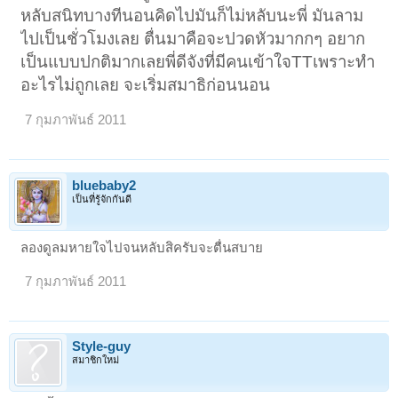
หลับสนิทบางทีนอนคิดไปมันก็ไม่หลับนะพี่ มันลาม
ไปเป็นชั่วโมงเลย ตื่นมาคือจะปวดหัวมากกๆ อยาก
เป็นแบบปกติมากเลยพี่ดีจังที่มีคนเข้าใจTTเพราะทำ
อะไรไม่ถูกเลย จะเริ่มสมาธิก่อนนอน
7 กุมภาพันธ์ 2011
bluebaby2
เป็นที่รู้จักกันดี
ลองดูลมหายใจไปจนหลับสิครับจะตื่นสบาย
7 กุมภาพันธ์ 2011
Style-guy
สมาชิกใหม่