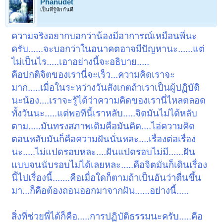
Phanudet
เป็นที่รู้จักกันดี
ความจริงอยากบอกว่าน้องมีอาการณ์เหมือนพี่นะ
ครับ......จะบอกว่าในอนาคตอาจมีปัญหานะ......แต่
ไม่เป็นไร.....เอาอย่างนี้จะอธิบาย.....
คือปกติจิตของเรานี่จะเร็ว...ความคิดเราจะ
มาก.....เมื่อในระหว่างวันสังเกตถ้าเราเป็นผู้ปฏิบัติ
นะน้อง....เราจะรู้ได้ว่าความคิดของเรานี่ไหลตลอด
ทั้งวันนะ.....แต่พอทีนี้เราหลับ.....จิตมันไม่ได้หลับ
ตาม.....มันทรงสภาพเดิมคือมันคิด....ไอ่ความคิด
ตอนหลับมันก็คือความฝันนั่นหละ....เรื่องต่อเรื่อง
นะ.....ไม่แปดรอบหละ....ฝันแปดรอบไม่มี......ฝัน
แบบจนนับรอบไม่ได้เลยหละ.....คือจิตมันก็เดินเรื่อง
นี้ไปเรื่องนี้.......คือเมื่อใดก็ตามถ้าเป็นอันว่าตื่นขึ้น
มา...ก็คือต้องถอนออกมาจากฝัน......อย่างนี้.....
สิ่งที่ช่วยพี่ได้ก็คือ.....การปฏิบัติธรรมนะครับ.....คือ