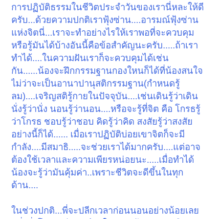
การปฏิบัติธรรมในชีวิตประจำวันของเรานี่หละให้ดี
ครับ...ด้วยความปกติเราฟุ้งซ่าน....อารมณ์ฟุ้งซ่าน
แห่งจิตนี่...เราจะทำอย่างไรให้เราพอที่จะควบคุม
หรือรู้มันได้บ้างอันนี้คือข้อสำคัญนะครับ.....ถ้าเรา
ทำได้....ในความฝันเราก็จะควบคุมได้เช่น
กัน......น้องจะฝึกกรรมฐานกองใหนก็ได้ที่น้องสนใจ
ไม่ว่าจะเป็นอานาปานุสติกรรมฐาน(กำหนดรู้
ลม)....เจริญสติรู้กายในปัจจุบัน....เช่นเดินรู้ว่าเดิน
นั่งรู้ว่านั่ง นอนรู้ว่านอน....หรือจะรู้ที่จิต คือ โกรธรู้
ว่าโกรธ ชอบรู้ว่าชอบ คิดรู้ว่าคิด สงสัยรู้ว่าสงสัย
อย่างนี้ก็ได้...... เมื่อเราปฏิบัติบ่อยเขาจิตก็จะมี
กำลัง....มีสมาธิ.....จะช่วยเราได้มากครับ....แต่อาจ
ต้องใช้เวลาและความเพียรหน่อยนะ.....เมื่อทำได้
น้องจะรู้ว่ามันคุ้มค่า..เพราะชีวิตจะดีขึ้นในทุก
ด้าน....
ในช่วงปกติ...พี่จะปลีกเวลาก่อนนอนอย่างน้อยเลย