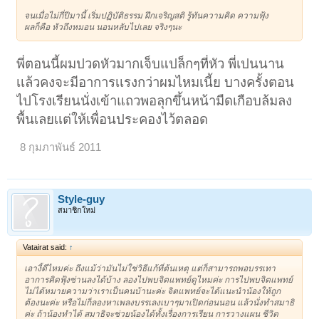
จนเมื่อไม่กี่ปีมานี้ เริ่มปฏิบัติธรรม ฝึกเจริญสติ รู้ทันความคิด ความฟุ้ง
ผลก็คือ หัวถึงหมอน นอนหลับไปเลย จริงๆนะ
พี่ตอนนี้ผมปวดหัวมากเจ็บแปล็กๆที่หัว พี่เปนนาน
เเล้วคงจะมีอาการเเรงกว่าผมไหมเนี้ย บางครั้งตอน
ไปโรงเรียนนั่งเข้าแถวพอลุกขึ้นหน้ามืดเกือบล้มลง
พื้นเลยเเต่ให้เพื่อนประคองไว้ตลอด
8 กุมภาพันธ์ 2011
Style-guy
สมาชิกใหม่
Vatairat said:
↑
เอางี้ดีไหมค่ะ ถึงแม้ว่ามันไม่ใช่วิธีแก้ที่ต้นเหตุ แต่ก็สามารถพอบรรเทา
อาการคิดฟุ้งซ่านลงได้บ้าง ลองไปพบจิตแพทย์ดูไหมค่ะ การไปพบจิตแพทย์
ไม่ได้หมายความว่าเราเป็นคนบ้านะค่ะ จิตแพทย์จะได้แนะนำน้องให้ถูก
ต้องนะค่ะ หรือไม่ก็ลองหาเพลงบรรเลงเบาๆมาเปิดก่อนนอน แล้วนั่งทำสมาธิ
ค่ะ ถ้าน้องทำได้ สมาธิจะช่วยน้องได้ทั้งเรื่องการเรียน การวางแผน ชีวิต