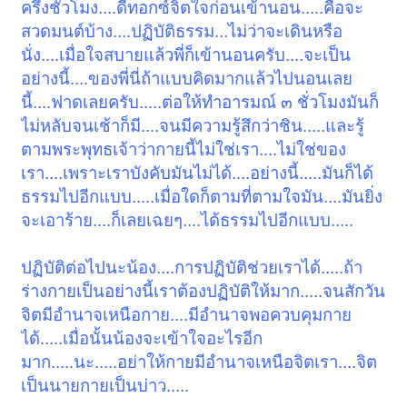
ครึ่งชั่วโมง....ดีทอกซ์จิตใจก่อนเข้านอน.....คือจะ
สวดมนต์บ้าง....ปฏิบัติธรรม...ไม่ว่าจะเดินหรือ
นั่ง....เมื่อใจสบายแล้วพี่ก็เข้านอนครับ....จะเป็น
อย่างนี้....ของพี่นี่ถ้าแบบคิดมากแล้วไปนอนเลย
นี้....ฟาดเลยครับ.....ต่อให้ทำอารมณ์ ๓ ชั่วโมงมันก็
ไม่หลับจนเช้าก็มี....จนมีความรู้สึกว่าชิน.....และรู้
ตามพระพุทธเจ้าว่ากายนี้ไม่ใช่เรา....ไม่ใช่ของ
เรา....เพราะเราบังคับมันไม่ได้....อย่างนี้.....มันก็ได้
ธรรมไปอีกแบบ.....เมื่อใดก็ตามที่ตามใจมัน....มันยิ่ง
จะเอาร้าย....ก็เลยเฉยๆ....ได้ธรรมไปอีกแบบ.....
ปฏิบัติต่อไปนะน้อง....การปฏิบัติช่วยเราได้.....ถ้า
ร่างกายเป็นอย่างนี้เราต้องปฏิบัติให้มาก.....จนสักวัน
จิตมีอำนาจเหนือกาย....มีอำนาจพอควบคุมกาย
ได้.....เมื่อนั้นน้องจะเข้าใจอะไรอีก
มาก.....นะ.....อย่าให้กายมีอำนาจเหนือจิตเรา....จิต
เป็นนายกายเป็นบ่าว.....