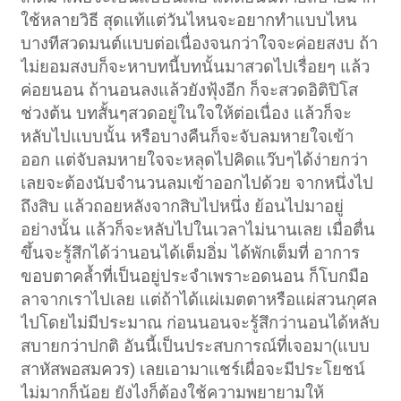
ใช้หลายวิธี สุดแท้แต่วันไหนจะอยากทำแบบไหน
บางทีสวดมนต์แบบต่อเนื่องจนกว่าใจจะค่อยสงบ ถ้า
ไม่ยอมสงบก็จะหาบทนี้บทนั้นมาสวดไปเรื่อยๆ แล้ว
ค่อยนอน ถ้านอนลงแล้วยังฟุ้งอีก ก็จะสวดอิติปิโส
ช่วงต้น บทสั้นๆสวดอยู่ในใจให้ต่อเนื่อง แล้วก็จะ
หลับไปแบบนั้น หรือบางคืนก็จะจับลมหายใจเข้า
ออก แต่จับลมหายใจจะหลุดไปคิดแว๊บๆได้ง่ายกว่า
เลยจะต้องนับจำนวนลมเข้าออกไปด้วย จากหนึ่งไป
ถึงสิบ แล้วถอยหลังจากสิบไปหนึ่ง ย้อนไปมาอยู่
อย่างนั้น แล้วก็จะหลับไปในเวลาไม่นานเลย เมื่อตื่น
ขึ้นจะรู้สึกได้ว่านอนได้เต็มอิ่ม ได้พักเต็มที่ อาการ
ขอบตาคล้ำที่เป็นอยู่ประจำเพราะอดนอน ก็โบกมือ
ลาจากเราไปเลย แต่ถ้าได้แผ่เมตตาหรือแผ่สวนกุศล
ไปโดยไม่มีประมาณ ก่อนนอนจะรู้สึกว่านอนได้หลับ
สบายกว่าปกติ อันนี้เป็นประสบการณ์ที่เจอมา(แบบ
สาหัสพอสมควร) เลยเอามาแชร์เผื่อจะมีประโยชน์
ไม่มากก็น้อย ยังไงก็ต้องใช้ความพยายามให้