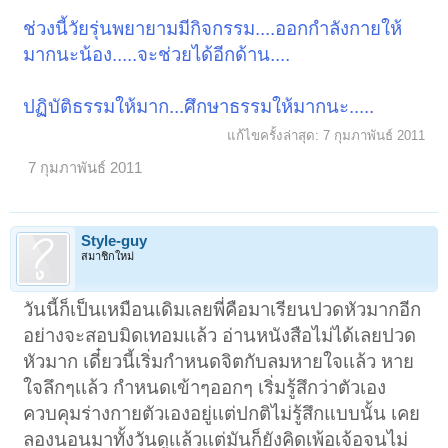
ช่วงนี้วัยรุ่นพยายามมีกิจกรรม....ออกกำลังกายให้
มากนะน้อง.....จะช่วยได้อีกด้าน....
ปฏิบัติธรรมให้มาก...ศึกษาธรรมให้มากนะ.....
แก้ไขครั้งล่าสุด:
7 กุมภาพันธ์ 2011
7 กุมภาพันธ์ 2011
Style-guy
สมาชิกใหม่
วันนี้ก็เป็นเหมือนเดิมเลยพี่คือมาเรียนปวดหัวมากอีก
อย่างจะสอบมิดเทอมเเล้ว อ่านหนังสือไม่ได้เลยปวด
หัวมาก เดี๋ยวนี้เริ่มกำหนดจิตกับลมหายใจเเล้ว หาย
ใจลึกๆเเล้ว กำหนดเข้าๆออกๆ เริ่มรู้สึกว่าตัวเอง
ควบคุมร่างกายตัวเองอยู่เเต่ปกติไม่รู้สึกแบบนั้น เคย
ลองนอนมาทั้งวันดูเเล้วเเต่มันก็ยังคิดเพ้อเจ้อจนไม่