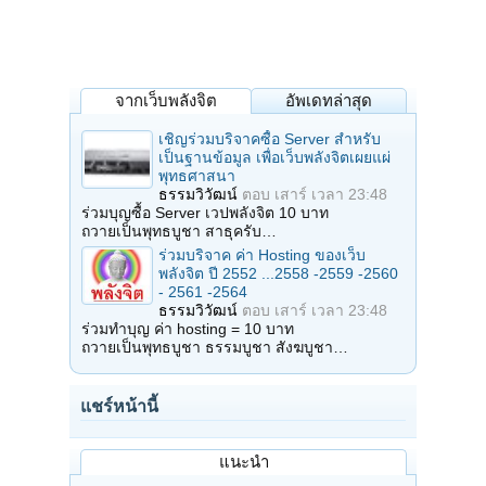
จากเว็บพลังจิต
อัพเดทล่าสุด
เชิญร่วมบริจาคซื้อ Server สำหรับ
เป็นฐานข้อมูล เพื่อเว็บพลังจิตเผยแผ่
พุทธศาสนา
ธรรมวิวัฒน์
ตอบ
เสาร์ เวลา 23:48
ร่วมบุญซื้อ Server เวปพลังจิต 10 บาท
ถวายเป็นพุทธบูชา สาธุครับ…
ร่วมบริจาค ค่า Hosting ของเว็บ
พลังจิต ปี 2552 ...2558 -2559 -2560
- 2561 -2564
ธรรมวิวัฒน์
ตอบ
เสาร์ เวลา 23:48
ร่วมทำบุญ ค่า hosting = 10 บาท
ถวายเป็นพุทธบูชา ธรรมบูชา สังฆบูชา…
แชร์หน้านี้
แนะนำ