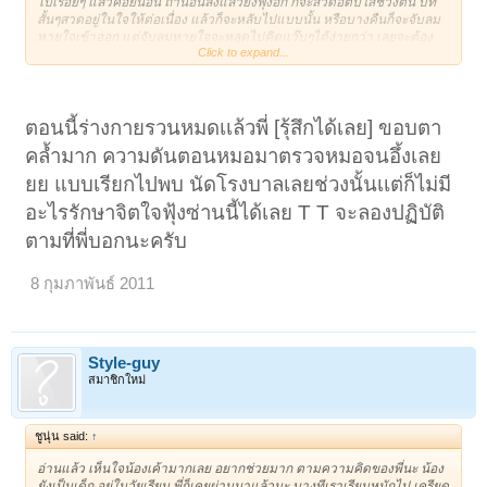
ไปเรื่อยๆ แล้วค่อยนอน ถ้านอนลงแล้วยังฟุ้งอีก ก็จะสวดอิติปิโสช่วงต้น บท
สั้นๆสวดอยู่ในใจให้ต่อเนื่อง แล้วก็จะหลับไปแบบนั้น หรือบางคืนก็จะจับลม
หายใจเข้าออก แต่จับลมหายใจจะหลุดไปคิดแว๊บๆได้ง่ายกว่า เลยจะต้อง
Click to expand...
นับจำนวนลมเข้าออกไปด้วย จากหนึ่งไปถึงสิบ แล้วถอยหลังจากสิบไปหนึ่ง
ย้อนไปมาอยู่อย่างนั้น แล้วก็จะหลับไปในเวลาไม่นานเลย เมื่อตื่นขึ้นจะรู้สึก
ได้ว่านอนได้เต็มอิ่ม ได้พักเต็มที่ อาการขอบตาคล้ำที่เป็นอยู่ประจำเพราะอด
นอน ก็โบกมือลาจากเราไปเลย แต่ถ้าได้แผ่เมตตาหรือแผ่สวนกุศลไปโดย
ตอนนี้ร่างกายรวนหมดเเล้วพี่ [รุ้สึกได้เลย] ขอบตา
ไม่มีประมาณ ก่อนนอนจะรู้สึกว่านอนได้หลับสบายกว่าปกติ อันนี้เป็น
ประสบการณ์ที่เจอมา(แบบสาหัสพอสมควร) เลยเอามาแชร์เผื่อจะมี
คล้ำมาก ความดันตอนหมอมาตรวจหมอจนอึ้งเลย
ประโยชน์ไม่มากก็น้อย ยังไงก็ต้องใช้ความพยายามให้สม่ำเสมอ ขอให้หลับ
สบายในเร็ววันก็แล้วกันน่ะ
ยย แบบเรียกไปพบ นัดโรงบาลเลยช่วงนั้นเเต่ก็ไม่มี
อะไรรักษาจิตใจฟุ้งซ่านนี้ได้เลย T T จะลองปฏิบัติ
ตามที่พี่บอกนะครับ
8 กุมภาพันธ์ 2011
Style-guy
สมาชิกใหม่
ชูนุ่น said:
↑
อ่านแล้ว เห็นใจน้องเค้ามากเลย อยากช่วยมาก ตามความคิดของพี่นะ น้อง
ยังเป็นเด็ก อยู่ในวัยเรียน พี่ก็เคยผ่านมาแล้วนะ บางทีเราเรียนหนักไป เครียด