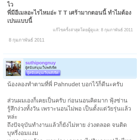
ไว
พี่มีอีเมลอะไรไหมอ่ะ T T เศร้ามากตอนนี้ ทำไมต้อง
เปนแบบนี้
แก้ไขครั้งล่าสุดโดยผู้ดูแล:
8 กุมภาพันธ์ 2011
8 กุมภาพันธ์ 2011
suthipongnuy
ผู้สนับสนุนเว็บพลังจิต
ผู้สนับสนุนเว็บพลังจิต
น้องลองทำตามที่พี่ Pahnudet บอกไว้ก็ดีนะครับ
ส่วนผมเองก็เคยเป็นครับ ก่อนนอนคิดมาก ฟุ้งซ่าน
รู้สึกง่วงทั้งวัน เพราะนอนไม่พอ เป็นตั้งแต่วัยรุ่นแล้ว
หล่ะ
ถึงปัจจุบันทำงานแล้วก็ยังไม่หาย ง่วงตลอด จนติด
บุหรี่งอมแงม