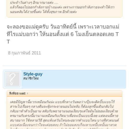
ประจำวันต่างๆ อีกมากมายค่ะ .....
แล้วก็ลองไปออกกำลังกายบ้างนะค่ะ เพราะการออกกำลังกายจะทำให้เรา
นอนหลับได้ง่ายขึ้นค่ะ ได้ทั้งสุขภาพ อีกด้วยค่ะ
จะลองขอเเม่ดูครับ วันอาทิตย์นี้ เพราะเวลาบอกแม่
ทีไรแม่บอกว่า ให้นอนตั้งเเต่ 6 โมงเย็นตลอดเลย T
T
8 กุมภาพันธ์ 2011
Style-guy
สมาชิกใหม่
หิงห้อย said:
↑
เคยมีปัญหานี้มากเหมือนกันน่ะ แบบที่กลางวันพอว่างปุ๊บจะคิดปั๊บแบบไร้
สาระไปเรื่อยๆ กลางคืนจะฟุ้งกระจายนอนไม่หลับ ก็ต้องลุกขึ้นเดินกลับไป
กลับมาทำตัวเป็นยาม สลับกับพยายามนอนเงียบๆแต่ใจมันไม่ยอมเงียบด้วย
ทรมานกับตรงนี้มานานเหมือนกับเกิดมาเพื่อจะเป็นแบบนี้เลย แต่ตอนนี้หาย
สบายมาก ใช้หลายวิธี สุดแท้แต่วันไหนจะอยากทำแบบไหน บางทีสวดมนต์
แบบต่อเนื่องจนกว่าใจจะค่อยสงบ ถ้าไม่ยอมสงบก็จะหาบทนี้บทนั้นมาสวด