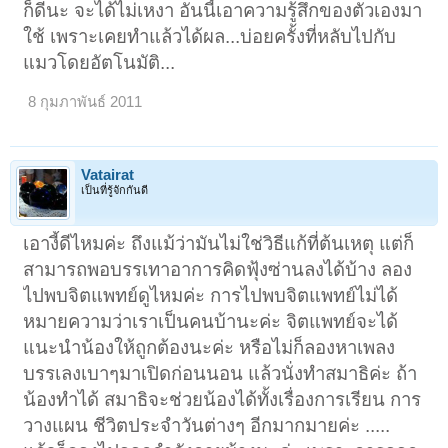
ก็ดีนะ จะได้ไม่เหงา อันนี้เอาความรู้สึกของตัวเองมา
ใช้ เพราะเคยทำแล้วได้ผล...บ่อยครั้งที่หลับไปกับ
แมวโดยอัตโนมัติ...
8 กุมภาพันธ์ 2011
Vatairat
เป็นที่รู้จักกันดี
เอางี้ดีไหมค่ะ ถึงแม้ว่ามันไม่ใช่วิธีแก้ที่ต้นเหตุ แต่ก็
สามารถพอบรรเทาอาการคิดฟุ้งซ่านลงได้บ้าง ลอง
ไปพบจิตแพทย์ดูไหมค่ะ การไปพบจิตแพทย์ไม่ได้
หมายความว่าเราเป็นคนบ้านะค่ะ จิตแพทย์จะได้
แนะนำน้องให้ถูกต้องนะค่ะ หรือไม่ก็ลองหาเพลง
บรรเลงเบาๆมาเปิดก่อนนอน แล้วนั่งทำสมาธิค่ะ ถ้า
น้องทำได้ สมาธิจะช่วยน้องได้ทั้งเรื่องการเรียน การ
วางแผน ชีวิตประจำวันต่างๆ อีกมากมายค่ะ .....