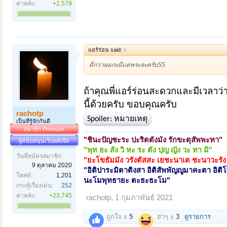
ค่าพลัง:
+2,579
แอร์ร่อน said:
↑
ดีกว่าผมกะมีแต่พระละครับ55
ถ้าคุณพี่แอร์ร่อนสะดวกและมีเวลาว
นี้ด้วยครับ ขอบคุณครับ
rachotp
Spoiler:
หมายเหตุ
เป็นที่รู้จักกันดี
สมาชิก Premium
"
ชินะปัญชะระ ปะริตตังมัง รักขะตุสัพพะทา
"
ผู้สนับสนุนเว็บพลังจิต
"พุท ธะ สัง วิ หะ ระ ตัง ปุญ ญัง วะ ทา มิ"
วันที่สมัครสมาชิก:
"ยะโขธัมมัง วรังตัสสะ เยชะนาเต ชะนาวะรัง
9 ตุลาคม 2020
"
อิติปาระมิตาติงสา อิติสัพพัญญูมาคะตา อิติ
โพสต์:
1,201
นะโมพุทธายะ ตะธะธะโม
"
กระทู้เรื่องเด่น:
252
ค่าพลัง:
+23,745
rachotp
,
1 กุมภาพันธ์ 2021
ถูกใจ x
5
ฮ่าๆ x
3
ดูรายการ