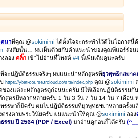
จตนา
ที่คุณ @
sokimimi
ไ
ด้ตั้งใจจะกระทำไว้ดีในโอกาสนี้ด
mi
สงสัยนั้น… ผมเห็นด้วยกับคำแนะนำของคุณพี่แอร์ร่อน
างลอง
คลิ๊ก
เ
ข้าไปอ่านที่โพสต์
#4
นี้เพิ่มเติมดูนะครับ
ที่จะปฏิบัติธรรมจริงๆ ผมแนะนำหลักสูตรที่
ยุว
พุทธิกสมาค
ับ
คุณ @
sokimimi
https://ybat-course.trcloud.co/site/index.php
ของแต่ละหลักสูตรดูก่อนนะครับ มีให้เลือกปฏิบัติธรรมกั
ลักสูตรมีหลากหลายครับ 1 วัน 3 วัน 7 วัน 14 วัน 7 เดือน ห
รษาก็มีครับ ผมไปปฏิบัติธรรมที่ยุวพุทธฯมาหลายครั้งแ
ต้องตรงตามพระวินัยครับ ผมแนะนำให้คุณ @
sokimimi
ลอง
ติธรรม ปี
2564 (PDF / Excel)
มาอ่านดูก่อนก็ได้ครับ
(^_