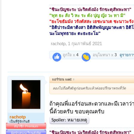
"
ชินะปัญชะระ ปะริตตังมัง รักขะตุสัพพะทา
"
"พุท ธะ สัง วิ หะ ระ ตัง ปุญ ญัง วะ ทา มิ"
"ยะโขธัมมัง วรังตัสสะ เยชะนาเต ชะนาวะรัง
"
อิติปาระมิตาติงสา อิติสัพพัญญูมาคะตา อิติ
นะโมพุทธายะ ตะธะธะโม
"
rachotp
,
1 กุมภาพันธ์ 2021
ถูกใจ x
4
อนุโมทนา x
3
ดูรายกา
แอร์ร่อน said:
↑
ลองไปถือศีล8ดูก่อนครับแล้วค่อยปรึกษาพระที่วัด
ถ้าคุณพี่แอร์ร่อนสะดวกและมีเวลาว
นี้ด้วยครับ ขอบคุณครับ
rachotp
Spoiler:
หมายเหตุ
เป็นที่รู้จักกันดี
สมาชิก Premium
"
ชินะปัญชะระ ปะริตตังมัง รักขะตุสัพพะทา
"
ผู้สนับสนุนเว็บพลังจิต