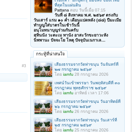
เรื่องเล่า "นักขุดกรุ"มือขลัง ขมังเวทย์
ที่สุดในแผ่นดิน
Pattana
ตอบ
วันนี้เมื่อ 07:15
วันที่ ๘ สิงหาคม พ.ศ. ๒๕๖๙ ตรงกับ
วันเสาร์ แรม ๑๐ ค่ำ เดือนแปดหลัง (๘๘) ปีมะเมีย
ทำบุญใส่บาตรในเช้าวันนี้
อนุโมทนาบุญร่วมกันครับ
สุทินนัง วะตะเม ทานัง อาสะวักขะยาวะหัง
นิพพานะ ปัจจะโย โหตุ ปัจจุบันเนกาเล…
กระทู้ที่น่าสนใจ
เสียงธรรมจากวัดท่าขนุน วันจันทร์ที่
#3
๒๗ กรกฎาคม ๒๕๖๙
โดย
iamfu
28 กรกฎาคม 2026
เทศน์วันเข้าพรรษา วันพฤหัสบดีที่ ๓๐
กรกฎาคม พุทธศักราช ๒๕๖๙
โดย
iamfu
อาทิตย์ เวลา 17:06
เสียงธรรมจากวัดท่าขนุน วันอาทิตย์ที่
๒๖ กรกฎาคม ๒๕๖๙
โดย
iamfu
26 กรกฎาคม 2026
เสียงธรรมจากวัดท่าขนุน วันเสาร์ที่
๒๕ กรกฎาคม ๒๕๖๙
โดย
iamfu
25 กรกฎาคม 2026