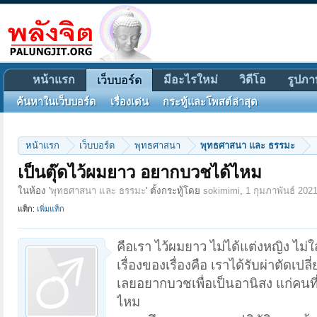
หน้าแรก
มีอะไรใหม่
วิดีโอ
รูปภา
เว็บบอร์ด
ค้นหาในเว็บบอร์ด
เรื่องเด่น
กระทู้และโพสต์ล่าสุด
หน้าแรก
เว็บบอร์ด
พุทธศาสนา
พุทธศาสนา และ ธรรมะ
เป็นตุ๊ดไว้ผมยาว อยากบวชได้ไหม
ในห้อง '
พุทธศาสนา และ ธรรมะ
' ตั้งกระทู้โดย
sokimimi
,
1 กุมภาพันธ์ 202
แท็ก:
เพิ่มแท็ก
คือเรา ไว้ผมยาว ไม่ได้แต่งหญิง ไม่ใ
เรื่องของเรื่องคือ เราได้รับผ่าตัดเ
เลยอยากบวชเพื่อเป็นอานิสง แก่คนที่บร
ไหม