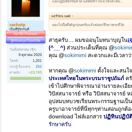
และปฏิบัติธรรมด้วย แต่ติดที่ว่าจะบวชได้ไหม...
แอร์ร่อน said:
↑
rachotp
ลองไปถือศีล8ดูก่อนครับแล้วค่อยปรึกษาพระที่วัด
เป็นที่รู้จักกันดี
สมาชิก Premium
สาธุครับ… ผมขออนุโมทนาบุญใน
เ
ผู้สนับสนุนเว็บพลังจิต
(^__^)
ส่วนประเด็นที่คุณ @
sokimi
วันที่สมัครสมาชิก:
คุณ @
sokimimi
สะดวกและมีเวลาว่
9 ตุลาคม 2020
โพสต์:
1,201
กระทู้เรื่องเด่น:
252
หากคุณ @
sokimimi
ตั้งใจและสนใจ
ค่าพลัง:
+23,745
คร
ประเทศไทย
ในพระบรมราชูปถัมภ์
เข้าไปศึกษาพิจารณาอ่านรายละเอียด
วิปัสสนาจารย์ หรือ วิปัสสนาจารย์ ห
อุปสมบทบวชเรียนพระกรรมฐานเป็นพร
ครูบาอาจารย์ที่นี่ทุกๆท่านสอนถูก
download ไฟล์เอกสาร
ปฏิทินปฏิบั
รักษาครับ