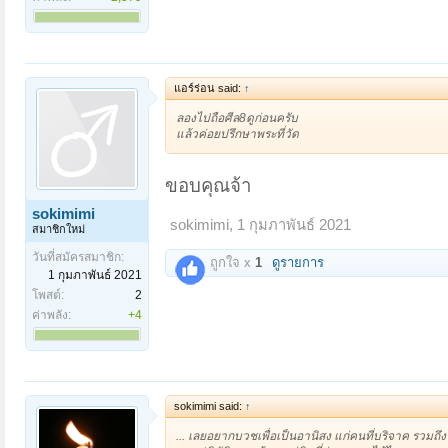
แอร์ร่อน said:
↑
ลองไปถือศีล8ดูก่อนครับ
แล้วค่อยปรึกษาพระที่วัด
ขอบคุณจ้า
sokimimi
sokimimi
,
1 กุมภาพันธ์ 2021
สมาชิกใหม่
วันที่สมัครสมาชิก:
ถูกใจ x
1
ดูรายการ
1 กุมภาพันธ์ 2021
โพสต์:
2
ค่าพลัง:
+4
sokimimi said:
↑
... เลยอยากบวชเพื่อเป็นอานิสง แก่คนที่บริจาค รวมถึงใ