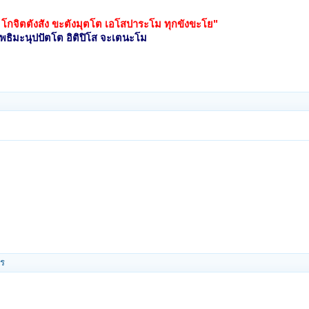
 โกจิตตังสัง ขะตังมุตโต เอโสปาระโม ทุกขังขะโย"
โพธิมะนุปปัตโต อิติปิโส จะเตนะโม
าร