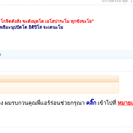
แก้ไขครั้งล่าสุด:
1
 โกจิตตังสัง ขะตังมุตโต เอโสปาระโม ทุกขังขะโย"
โพธิมะนุปปัตโต อิติปิโส จะเตนะโม
ร
่าง ผมรบกวนคุณพี่แอร์ร่อนช่วยกรุณา
คลิ๊ก
เข้าไปที่
หมายเ