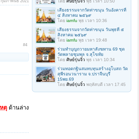
 กุมภาพันธ์ 2021
โดย
ศิษย์รุ่นจิ๋ว
พุธ เวลา 10:50
เสียงธรรมจากวัดท่าขนุน วันอังคารที่
๔ สิงหาคม ๒๕๖๙
โดย
iamfu
พุธ เวลา 10:36
เสียงธรรมจากวัดท่าขนุน วันพุธที่ ๕
สิงหาคม ๒๕๖๙
โดย
iamfu
พุธ เวลา 19:48
#4
ร่วมทําบุญถวายมหาสังฆทาน 69 ชุด
วัดพลายชุมพล จ.สุโขทัย
โดย
ศิษย์รุ่นจิ๋ว
พุธ เวลา 10:34
ร่วมทอดกฐินสมทบทุนสร้างอุโบสถ วัด
สุพีรอนวนาราม จ.ปราจีนบุรี
15พย.69
โดย
ศิษย์รุ่นจิ๋ว
พฤหัสบดี เวลา 17:45
หตุ
ด้านล่าง