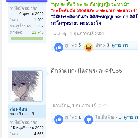
"พุท ธะ สัง วิ หะ ระ ตัง ปุญ ญัง วะ ทา มิ"
วันที่สมัครสมาชิก:
"ยะโขธัมมัง วรังตัสสะ เยชะนาเต ชะนาวะรัง
9 ตุลาคม 2020
"
อิติปาระมิตาติงสา อิติสัพพัญญูมาคะตา อิติ
โพสต์:
1,201
นะโมพุทธายะ ตะธะธะโม
"
กระทู้เรื่องเด่น:
252
ค่าพลัง:
+23,745
rachotp
,
1 กุมภาพันธ์ 2021
ถูกใจ x
5
ฮ่าๆ x
3
ดูรายการ
ดีกว่าผมกะมีแต่พระละครับ55
ล่อนจ้อน
,
1 กุมภาพันธ์ 2021
ล่อนจ้อน
ยถาวารี ตถาการี
ถูกใจ x
1
ไม่เห็นด้วย x
1
ดูรายก
วันที่สมัครสมาชิก:
15 พฤศจิกายน 2020
โพสต์:
4,665