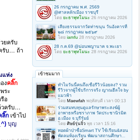
26 กรกฏาคม พ.ศ. 2569
@ศาลหลักเมือง ราชบุรี
โดย
ยะธาพุทโมนะ
26 กรกฎาคม 2026
เสียงธรรมจากวัดท่าขนุน วันอังคารที่
๒๘ กรกฎาคม ๒๕๖๙
โดย
iamfu
28 กรกฎาคม 2026
้วยครับ
28 ก.ค.69 @ม่อนพญานาค จ.พะเยา
ครับ… ถ้า
โดย
ยะธาพุทโมนะ
28 กรกฎาคม 2026
เข้าชมมาก
มแห่ง
ลอง
คลิ๊ก
ทำไมวันนี้คนถึงเชื่อรีวิวน้อยลง? รวม
รีวิวจากผู้ใช้บริการจริง ญาณฮีลใจ by
บพระ
แมวฟ้า
รือ
โดย
Maewfah
พฤหัสบดี เวลา 00:13
ล้วครับ…
ร่วมสมทบทุนดูแลรักษาพระสงฆ์ผู้
อาพาธหรือชราภาพ วัดประชานิรมิต
คลิ๊ก
เข้าไป
อ.เมือง จ.บุรีรัมย์
_^)
บุญ
โดย
ศิษย์รุ่นจิ๋ว
พุธ เวลา 15:16
ทอดผ้าป่าซื้อSmart TV ใช้เรียน&สอน
พัดลมห้องเรียน พัฒนาสถานศึกษา...