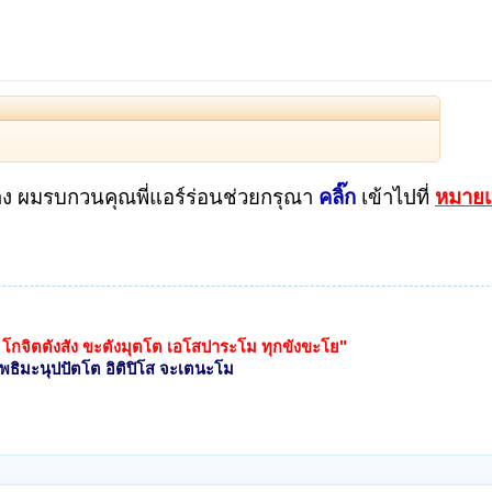
่าง ผมรบกวนคุณพี่แอร์ร่อนช่วยกรุณา
คลิ๊ก
เข้าไปที่
หมายเ
 โกจิตตังสัง ขะตังมุตโต เอโสปาระโม ทุกขังขะโย"
โพธิมะนุปปัตโต อิติปิโส จะเตนะโม