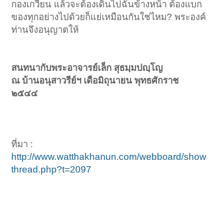
กองเกวียน แล้วจะต้องเดินไปฉันข้างหน้า ต้องแบก
ของทุกอย่างไปด้วยก็แย่เหมือนกันใช่ไหม? พระองค์
ท่านจึงอนุญาตให้
สนทนากับพระอาจารย์เล็ก สุธมฺมปญฺโญ
ณ บ้านอนุสาวรีย์ฯ เดือมิถุนายน พุทธศักราช
๒๕๔๔
ที่มา :
http://www.watthakhanun.com/webboard/show
thread.php?t=2097