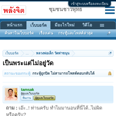
เข้าสู่ระบบหรือลงทะเบียน
ชุมชนชาวพุทธ
หน้าแรก
มีอะไรใหม่
วิดีโอ
เว็บบอร์ด
ค้นหาในเว็บบอร์ด
เรื่องเด่น
กระทู้และโพสต์ล่าสุด
เว็บบอร์ด
...
หลวงพ่อเล็ก วัดท่าขนุน
เป็นพระแต่ไม่อยู่วัด
สถานะของกระทู้:
กระทู้ถูกปิด ไม่สามารถโพสต์ตอบกลับได้
tamsak
ผู้ดูแลเว็บบอร์ด
ทีมงาน
ผู้ดูแลเว็บบอร์ด
ถาม :
เอ๊ะ..! ท่านครับ ทำไมมานอนที่นี่ได้..ไม่ผิด
หรือครับ?