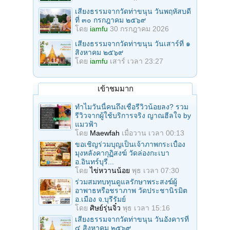
เสียงธรรมจากวัดท่าขนุน วันพฤหัสบดี
ที่ ๓๐ กรกฎาคม ๒๕๖๙
โดย
iamfu
30 กรกฎาคม 2026
เสียงธรรมจากวัดท่าขนุน วันเสาร์ที่ ๑
สิงหาคม ๒๕๖๙
โดย
iamfu
เสาร์ เวลา 23:27
เข้าชมมาก
ทำไมวันนี้คนถึงเชื่อรีวิวน้อยลง? รวม
รีวิวจากผู้ใช้บริการจริง ญาณฮีลใจ by
แมวฟ้า
โดย
Maewfah
เมื่อวาน เวลา 00:13
ขอเชิญร่วมบุญเป็นเจ้าภาพกระเบื้อง
มุงหลังคากุฏิสงฆ์ วัดล่องกะเบา
อ.อินทร์บุรี...
โดย
ไข่หวานน้อย
พุธ เวลา 07:30
ร่วมสมทบทุนดูแลรักษาพระสงฆ์ผู้
อาพาธหรือชราภาพ วัดประชานิรมิต
อ.เมือง จ.บุรีรัมย์
โดย
ศิษย์รุ่นจิ๋ว
พุธ เวลา 15:16
เสียงธรรมจากวัดท่าขนุน วันอังคารที่
๔ สิงหาคม ๒๕๖๙