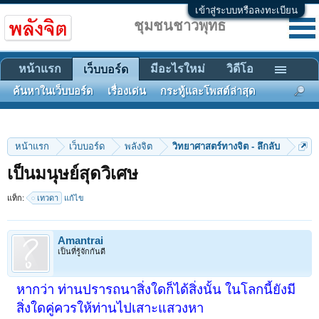
เข้าสู่ระบบหรือลงทะเบียน
ชุมชนชาวพุทธ
หน้าแรก
มีอะไรใหม่
วิดีโอ
เว็บบอร์ด
ค้นหาในเว็บบอร์ด
เรื่องเด่น
กระทู้และโพสต์ล่าสุด
หน้าแรก
เว็บบอร์ด
พลังจิต
วิทยาศาสตร์ทางจิต - ลึกลับ
เป็นมนุษย์สุดวิเศษ
แท็ก:
เทวดา
แก้ไข
Amantrai
เป็นที่รู้จักกันดี
หากว่า ท่านปรารถนาสิ่งใดก็ได้สิ่งนั้น ในโลกนี้ยังมี
สิ่งใดคู่ควรให้ท่านไปเสาะแสวงหา