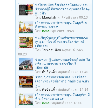
ทำไมวันนี้คนถึงเชื่อรีวิวน้อยลง? รวม
รีวิวจากผู้ใช้บริการจริง ญาณฮีลใจ by
แมวฟ้า
โดย
Maewfah
พฤหัสบดี เวลา 00:13
เสียงธรรมจากวัดท่าขนุน วันพุธที่ ๕
สิงหาคม ๒๕๖๙
โดย
iamfu
พุธ เวลา 19:48
ขอเชิญร่วมบุญเป็นเจ้าภาพถวายพระ
อุปคุต 9 นิ้ว เนื้อทองเหลือง วัดปงค์
เชียงราย
โดย
ไข่หวานน้อย
พฤหัสบดี เวลา
08:23
ร่วมทอดกฐินสมทบทุนสร้างอุโบสถ วัด
สุพีรอนวนาราม จ.ปราจีนบุรี
15พย.69
โดย
ศิษย์รุ่นจิ๋ว
พฤหัสบดี เวลา 17:45
ร่วมบุญถวายค่ารักษาและยา เพื่อสง
เคราะพระสงฆ์อาพาธ วัดต้นปัน จ.ลํา
พูน
โดย
ศิษย์รุ่นจิ๋ว
พฤหัสบดี เวลา 14:14
เสียงธรรมจากวัดท่าขนุน วันพฤหัสบดี
ที่ ๖ สิงหาคม ๒๕๖๙
โดย
iamfu
พฤหัสบดี เวลา 18:06