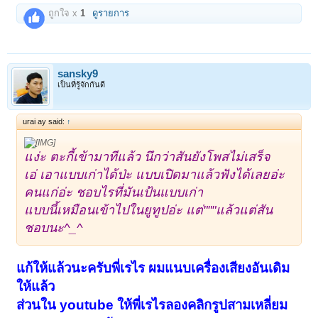
ถูกใจ x
1
ดูรายการ
sansky9
เป็นที่รู้จักกันดี
urai ay said:
↑
แง่ะ ตะกี้เข้ามาทีแล้ว นึกว่าสันยังโพสไม่เสร็จ
เอ่ เอาแบบเก่าได้ป่ะ แบบเปิดมาแล้วฟังได้เลยอ่ะ
คนแก่อ่ะ ชอบไรที่มันเป้นแบบเก่า
แบบนี้เหมือนเข้าไปในยูทูปอ่ะ แต่"""แล้วแต่สัน
ชอบนะ^_^
แก้ให้แล้วนะครับพี่เรไร ผมแนบเครื่องเสียงอันเดิม
ให้แล้ว
ส่วนใน youtube ให้พี่เรไรลองคลิกรูปสามเหลี่ยม