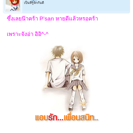
เป็นที่รู้จักกันดี
ซึ้งเลยน๊าคร้า P'san หายดีแล้วหรอคร้า
เพราะจังอ่า อิอิ^-^