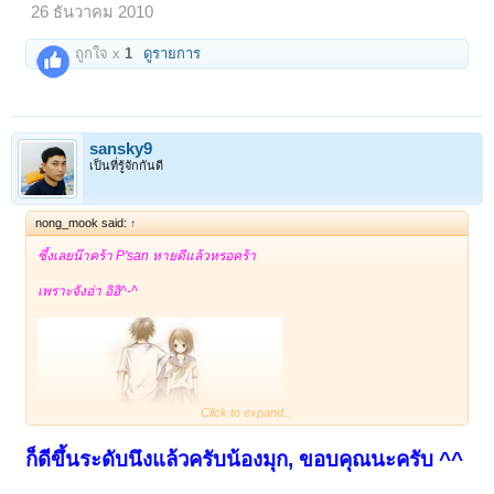
26 ธันวาคม 2010
ถูกใจ x
1
ดูรายการ
sansky9
เป็นที่รู้จักกันดี
nong_mook said:
↑
ซึ้งเลยน๊าคร้า P'san หายดีแล้วหรอคร้า
เพราะจังอ่า อิอิ^-^
Click to expand...
ก็ดีขึ้นระดับนึงแล้วครับน้องมุก, ขอบคุณนะครับ ^^