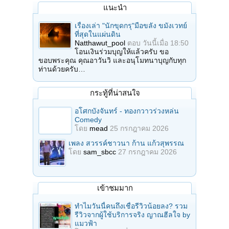
แนะนำ
เรื่องเล่า "นักขุดกรุ"มือขลัง ขมังเวทย์
ที่สุดในแผ่นดิน
Natthawut_pool
ตอบ
วันนี้เมื่อ 18:50
โอนเงินร่วมบุญให้แล้วครับ ขอ
ขอบพระคุณ คุณอาวันวิ และอนุโมทนาบุญกับทุก
ท่านด้วยครับ…
กระทู้ที่น่าสนใจ
อโศกบังจันทร์ - ทองกวาวร่วงหล่น
Comedy
โดย
mead
25 กรกฎาคม 2026
เพลง สวรรค์ชาวนา ก้าน แก้วสุพรรณ
โดย
sam_sbcc
27 กรกฎาคม 2026
เข้าชมมาก
ทำไมวันนี้คนถึงเชื่อรีวิวน้อยลง? รวม
รีวิวจากผู้ใช้บริการจริง ญาณฮีลใจ by
แมวฟ้า