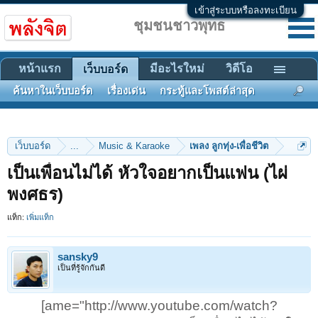
เข้าสู่ระบบหรือลงทะเบียน
ชุมชนชาวพุทธ
หน้าแรก
มีอะไรใหม่
วิดีโอ
เว็บบอร์ด
ค้นหาในเว็บบอร์ด
เรื่องเด่น
กระทู้และโพสต์ล่าสุด
เว็บบอร์ด
...
Music & Karaoke
เพลง ลูกทุ่ง-เพื่อชีวิต
เป็นเพื่อนไม่ได้ หัวใจอยากเป็นแฟน (ไผ่
พงศธร)
แท็ก:
เพิ่มแท็ก
sansky9
เป็นที่รู้จักกันดี
[ame="http://www.youtube.com/watch?