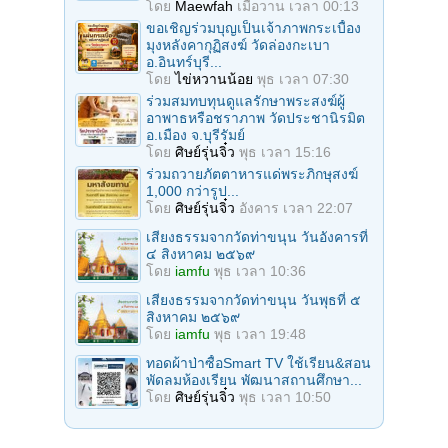
โดย
Maewfah
เมื่อวาน เวลา 00:13
ขอเชิญร่วมบุญเป็นเจ้าภาพกระเบื้อง
มุงหลังคากุฏิสงฆ์ วัดล่องกะเบา
อ.อินทร์บุรี...
โดย
ไข่หวานน้อย
พุธ เวลา 07:30
ร่วมสมทบทุนดูแลรักษาพระสงฆ์ผู้
อาพาธหรือชราภาพ วัดประชานิรมิต
อ.เมือง จ.บุรีรัมย์
โดย
ศิษย์รุ่นจิ๋ว
พุธ เวลา 15:16
ร่วมถวายภัตตาหารแด่พระภิกษุสงฆ์
1,000 กว่ารูป...
โดย
ศิษย์รุ่นจิ๋ว
อังคาร เวลา 22:07
เสียงธรรมจากวัดท่าขนุน วันอังคารที่
๔ สิงหาคม ๒๕๖๙
โดย
iamfu
พุธ เวลา 10:36
เสียงธรรมจากวัดท่าขนุน วันพุธที่ ๕
สิงหาคม ๒๕๖๙
โดย
iamfu
พุธ เวลา 19:48
ทอดผ้าป่าซื้อSmart TV ใช้เรียน&สอน
พัดลมห้องเรียน พัฒนาสถานศึกษา...
โดย
ศิษย์รุ่นจิ๋ว
พุธ เวลา 10:50