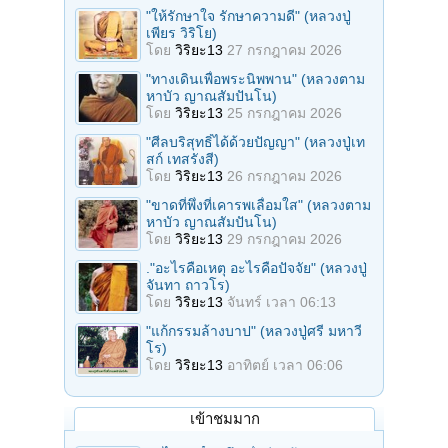
"ให้รักษาใจ รักษาความดี" (หลวงปู่
เพียร วิริโย)
โดย
วิริยะ13
27 กรกฎาคม 2026
"ทางเดินเพื่อพระนิพพาน" (หลวงตาม
หาบัว ญาณสัมปันโน)
โดย
วิริยะ13
25 กรกฎาคม 2026
"ศีลบริสุทธิ์ได้ด้วยปัญญา" (หลวงปู่เท
สก์ เทสรังสี)
โดย
วิริยะ13
26 กรกฎาคม 2026
"ขาดที่พึ่งที่เคารพเลื่อมใส" (หลวงตาม
หาบัว ญาณสัมปันโน)
โดย
วิริยะ13
29 กรกฎาคม 2026
."อะไรคือเหตุ อะไรคือปัจจัย" (หลวงปู่
จันทา ถาวโร)
โดย
วิริยะ13
จันทร์ เวลา 06:13
"แก้กรรมล้างบาป" (หลวงปู่ศรี มหาวี
โร)
โดย
วิริยะ13
อาทิตย์ เวลา 06:06
เข้าชมมาก