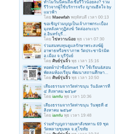
ทำไมวันนี้คนถึงเชื่อรีวิวน้อยลง? รวม
รีวิวจากผู้ใช้บริการจริง ญาณฮีลใจ by
แมวฟ้า
โดย
Maewfah
พฤหัสบดี เวลา 00:13
ขอเชิญร่วมบุญเป็นเจ้าภาพกระเบื้อง
มุงหลังคากุฏิสงฆ์ วัดล่องกะเบา
อ.อินทร์บุรี...
โดย
ไข่หวานน้อย
พุธ เวลา 07:30
ร่วมสมทบทุนดูแลรักษาพระสงฆ์ผู้
อาพาธหรือชราภาพ วัดประชานิรมิต
อ.เมือง จ.บุรีรัมย์
โดย
ศิษย์รุ่นจิ๋ว
พุธ เวลา 15:16
ทอดผ้าป่าซื้อSmart TV ใช้เรียน&สอน
พัดลมห้องเรียน พัฒนาสถานศึกษา...
โดย
ศิษย์รุ่นจิ๋ว
พุธ เวลา 10:50
เสียงธรรมจากวัดท่าขนุน วันอังคารที่
๔ สิงหาคม ๒๕๖๙
โดย
iamfu
พุธ เวลา 10:36
เสียงธรรมจากวัดท่าขนุน วันพุธที่ ๕
สิงหาคม ๒๕๖๙
โดย
iamfu
พุธ เวลา 19:48
ร่วมทําบุญถวายมหาสังฆทาน 69 ชุด
วัดพลายชุมพล จ.สุโขทัย