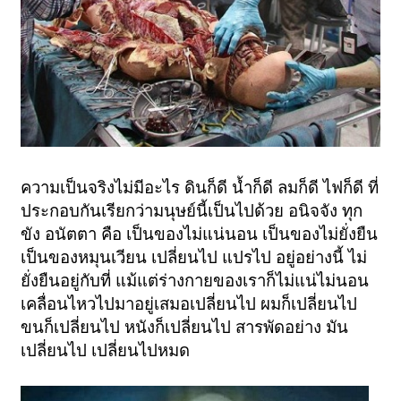
ความเป็นจริงไม่มีอะไร ดินก็ดี น้ำก็ดี ลมก็ดี ไฟก็ดี ที่
ประกอบกันเรียกว่ามนุษย์นี้เป็นไปด้วย อนิจจัง ทุก
ขัง อนัตตา คือ เป็นของไม่แน่นอน เป็นของไม่ยั่งยืน
เป็นของหมุนเวียน เปลี่ยนไป แปรไป อยู่อย่างนี้ ไม่
ยั่งยืนอยู่กับที่ แม้แต่ร่างกายของเราก็ไม่แน่ไม่นอน
เคลื่อนไหวไปมาอยู่เสมอเปลี่ยนไป ผมก็เปลี่ยนไป
ขนก็เปลี่ยนไป หนังก็เปลี่ยนไป สารพัดอย่าง มัน
เปลี่ยนไป เปลี่ยนไปหมด