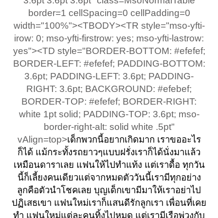
3.6pt 3.6pt 3.6pt" class=MsoNormalTable
ไม่ว่าจะเป็นกรณีโดนข่มขืนแล้วท้อง ก็ไม่ควรทำแท้งเพราะเด็กเขาไม่มี
border=1 cellSpacing=0 cellPadding=0
กรรมเก่าของเราๆ ก็ก้มหน้ารับ
ความผิดที่เราจะต้องไปฆ่าเขา....
width="100%"><TBODY><TR style="mso-yfti-
กรรมไป...แต่อย่าไปสร้างกรรมใหม่เลยครับ....มันบาป
irow: 0; mso-yfti-firstrow: yes; mso-yfti-lastrow:
yes"><TD style="BORDER-BOTTOM: #efefef;
BORDER-LEFT: #efefef; PADDING-BOTTOM:
3.6pt; PADDING-LEFT: 3.6pt; PADDING-
RIGHT: 3.6pt; BACKGROUND: #efebef;
BORDER-TOP: #efefef; BORDER-RIGHT:
white 1pt solid; PADDING-TOP: 3.6pt; mso-
border-right-alt: solid white .5pt"
vAlign=top>
เด็กพวกนี้อยากเกิดมาก เราขออะไร
ก็ได้
แม้กระทั้งรถยาวๆแบบฝรั่งเราก็ได้นั่งมาแล้ว
เหมือนดาราเลย แฟนให้ไปทำแท้ง
แต่เราดื้อ ทุกวัน
นี้ก็เลี้ยงคนเดียวแต่จากหมดตัววันนี้เรามีทุกอย่าง
ลูกคือตัวนำโชคเลย บุญเด็กเขามีมาให้เราอย่าไป
ปฏิเสธเขา แฟนใหม่เราก็แสนดีรักลูกเรา
เพื่อนที่เคย
ทำ แฟนใหม่แต่ละคนทิ้งไปหมด แต่เรามีเรือพ่วงกับ