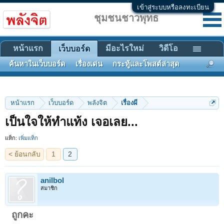
เข้าสู่ระบบหรือลงทะเบียน
ชุมชนชาวพุทธ
หน้าแรก
มีอะไรใหม่
วิดีโอ
เว็บบอร์ด
ค้นหาในเว็บบอร์ด
เรื่องเด่น
กระทู้และโพสต์ล่าสุด
หน้าแรก
เว็บบอร์ด
พลังจิต
เรื่องผี
< ย้อนกลับ
1
2
เป็นใจให้ทำแท้ง เจอเลย...
แท็ก:
เพิ่มแท็ก
anilbol
สมาชิก
ถูกคะ