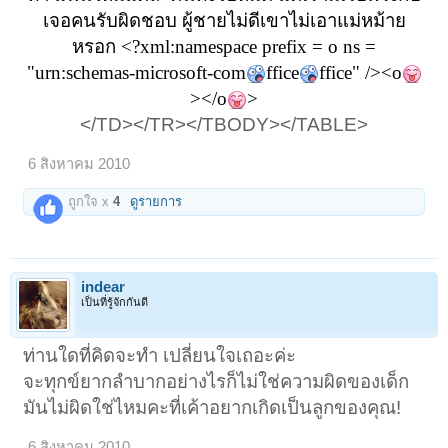
เจอคนรับผิดชอบ
ผู้ชายไม่ดีเขาไม่เอาแม่หม้าย
หรอก
<?xml:namespace prefix = o ns =
"urn:schemas-microsoft-com
ffice
ffice" /><o
></o
>
</TD></TR></TBODY></TABLE>​
6 สิงหาคม 2010
ถูกใจ x
4
ดูรายการ
indear
เป็นที่รู้จักกันดี
ท่านใดที่คิดจะทำ เปลี่ยนใจเถอะค่ะ
จะทุกข์ยากลำบากอย่างไรก็ไม่ใช่ความผิดของเด็ก
มันไม่ผิดใช่ไหมคะที่เค้าอยากเกิดเป็นลูกของคุณ!
6 สิงหาคม 2010