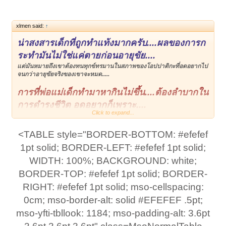
xlmen said:
↑
น่าสงสารเด็กที่ถูกทำแท้งมากครับ....ผลของการก
ระทำมันไม่ใช่แค่ตายก่อนอายุขัย....
แต่มันหมายถึงเขาต้องทนทุกข์ทรมานในสภาพของโอปปาติกะที่อดอยากไป
จนกว่าอายุขัยจริงของเขาจะหมด.....
การที่พ่อแม่เด็กทำมาหากินไม่ขึ้น....ต้องลำบากใน
การดำรงชีวิต อดอยากก็เพราะ....
Click to expand...
ลูกที่ตายไปแล้วเขาก็อดอยากเพราะการกระทำของท่าน....ผลกรรมที่ทำให้
เด็กต้องกลายเป็นวิญญาณเร่ร่อนอดๆ อยากๆ ส่งผลทำให้ท่านจึงต้อง
อดอยากตามไปด้วย.....
<TABLE style="BORDER-BOTTOM: #efefef
1pt solid; BORDER-LEFT: #efefef 1pt solid;
วิธีแก้ไขคือ ให้หาข้าวปลาอาหาร หรือขนม จัดไว้ชุดนึงให้
WIDTH: 100%; BACKGROUND: white;
เขาได้กิน...
(ทุกวัน)
ทำเสมือนว่าเขายังมีชีวิตอยู่....ตั้งชื่อเขาซะและเรียกชื่อเขาให้มากินอาหาร
BORDER-TOP: #efefef 1pt solid; BORDER-
ที่พ่อ แม่จัดให้นะลูก.....
RIGHT: #efefef 1pt solid; mso-cellspacing:
เมื่อเขามีกินไม่อดอยากต่อไปเขาจะทำให้พ่อแม่ที่ตัดสินใจ
0cm; mso-border-alt: solid #EFEFEF .5pt;
ผิดพลาดเจริญก้าวหน้าได้ในภายหลังครับ....
mso-yfti-tbllook: 1184; mso-padding-alt: 3.6pt
ใครที่คิดจะทำแท้งขอให้คิดให้มากนะครับ....