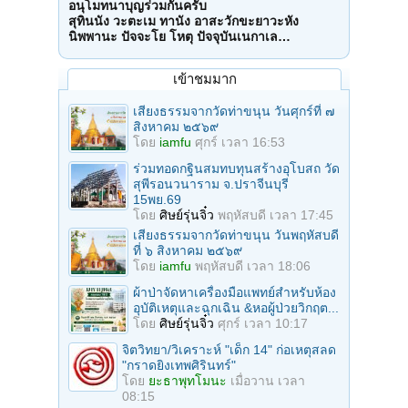
อนุโมทนาบุญร่วมกันครับ
สุทินนัง วะตะเม ทานัง อาสะวักขะยาวะหัง
นิพพานะ ปัจจะโย โหตุ ปัจจุบันเนกาเล…
เข้าชมมาก
เสียงธรรมจากวัดท่าขนุน วันศุกร์ที่ ๗
สิงหาคม ๒๕๖๙
โดย
iamfu
ศุกร์ เวลา 16:53
ร่วมทอดกฐินสมทบทุนสร้างอุโบสถ วัด
สุพีรอนวนาราม จ.ปราจีนบุรี
15พย.69
โดย
ศิษย์รุ่นจิ๋ว
พฤหัสบดี เวลา 17:45
เสียงธรรมจากวัดท่าขนุน วันพฤหัสบดี
ที่ ๖ สิงหาคม ๒๕๖๙
โดย
iamfu
พฤหัสบดี เวลา 18:06
ผ้าป่าจัดหาเครื่องมือแพทย์สำหรับห้อง
อุบัติเหตุและฉุกเฉิน &หอผู้ป่วยวิกฤต...
โดย
ศิษย์รุ่นจิ๋ว
ศุกร์ เวลา 10:17
จิตวิทยา/วิเคราะห์ "เด็ก 14" ก่อเหตุสลด
"กราดยิงเทพศิรินทร์"
โดย
ยะธาพุทโมนะ
เมื่อวาน เวลา
08:15