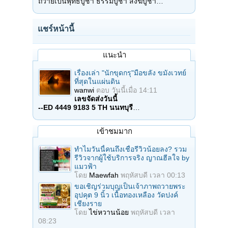
ถวายเป็นพุทธบูชา ธรรมบูชา สังฆบูชา…
แชร์หน้านี้
แนะนำ
เรื่องเล่า "นักขุดกรุ"มือขลัง ขมังเวทย์
ที่สุดในแผ่นดิน
wanwi
ตอบ
วันนี้เมื่อ 14:11
เลขจัดส่งวันนี้
--ED 4449 9183 5 TH นนทบุรี
…
เข้าชมมาก
ทำไมวันนี้คนถึงเชื่อรีวิวน้อยลง? รวม
รีวิวจากผู้ใช้บริการจริง ญาณฮีลใจ by
แมวฟ้า
โดย
Maewfah
พฤหัสบดี เวลา 00:13
ขอเชิญร่วมบุญเป็นเจ้าภาพถวายพระ
อุปคุต 9 นิ้ว เนื้อทองเหลือง วัดปงค์
เชียงราย
โดย
ไข่หวานน้อย
พฤหัสบดี เวลา
08:23