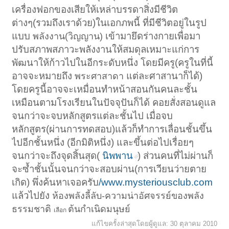
เครื่องฟอกของเสียให้เหล่าบรรดาสิ่งมีชีวิต
ต่างๆ(รวมถึงเราด้วย)ในเอกภพนี้ ที่มีชีวิตอยู่ในรูป
แบบ
เข้ามายึดร่างกายเพื่อมา
พลังงาน(วิญญาน)
ปรับสภาพสภาวะพลังงานให้สมดุลเหมาะแก่การ
พัฒนาให้ก้าวไปในอีกระดับหนึ่ง โดยมีครู(ครูในที่นี้
อาจจะหมายถึง
แต่ละศาสานาก็ได้)
พระศาสาดา
โดยครูนี้อาจจะเหมื่อนทำหน้าสอนกันคนละชั้น
เหมือนตามโรงเรียนในปัจจุปันก็ได้ คอยสั่งสอนดูแล
จนกว่าจะจบหลักสูตรแต่ละชั้นไป เมื่อจบ
หลักสูตร(ผ่านการทดสอบ)แล้วก็ทำการเลื่อนชั้นขึ้น
ไปอีกชั้นหนึ่ง (อีกมิติหนึ่ง) และขึ้นต่อไปเรื่อยๆ
จนกว่าจะถึงจุดสิ้นสุด(
นิพพาน
) ส่วนคนที่ไม่ผ่านก็
จะซ้ำชั้นนั้นจนกว่าจะสอบผ่าน(การเวียนว่ายตาย
เกิด) พึ่งค้นหาเจอครับ
/www.mysteriousclub.com
แล้วไปยัง
ห้องพลังลี้ลับ-ความน่าอัศจรรย์ของพลัง
ธรรมชาติ
ต้นกำเนิดมนุษย์
เลือก
แก้ไขครั้งล่าสุดโดยผู้ดูแล:
30 ตุลาคม 2010