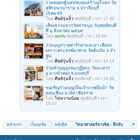
ร่วมทอดกฐินสมทบทุนสร้างอุโบสถ วัด
สุพีรอนวนาราม จ.ปราจีนบุรี
15พย.69
โดย
ศิษย์รุ่นจิ๋ว
พฤหัสบดี เวลา 17:45
เสียงธรรมจากวัดท่าขนุน วันพฤหัสบดี
ที่ ๖ สิงหาคม ๒๕๖๙
โดย
iamfu
พฤหัสบดี เวลา 18:06
ร่วมบุญถวายค่ารักษาและยา เพื่อสง
เคราะพระสงฆ์อาพาธ วัดต้นปัน จ.ลํา
พูน
โดย
ศิษย์รุ่นจิ๋ว
พฤหัสบดี เวลา 14:14
ร่วมทําบุญบูรณะกุฏิพระ วัดละหาร
อ.บางบัวทอง จ.นนทบุรี
โดย
ศิษย์รุ่นจิ๋ว
พฤหัสบดี เวลา 10:36
ขอเชิญร่วมบุญเป็นเจ้าภาพปั้มน้ำ วัด
ดอนเฟือง อ.เทิง เชียงราย
โดย
ไข่หวานน้อย
พฤหัสบดี เวลา
10:17
หน้าแรก
เว็บบอร์ด
พลังจิต
วิทยาศาสตร์ทางจิต - ลึกลับ