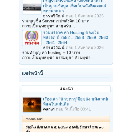
เชิญร่วมบริจาคซื้อ Server สำหรับ
เป็นฐานข้อมูล เพื่อเว็บพลังจิตเผยแผ่
พุทธศาสนา
ธรรมวิวัฒน์
ตอบ
1 สิงหาคม 2026
ร่วมบุญซื้อ Server เวปพลังจิต 10 บาท
ถวายเป็นพุทธบูชา สาธุครับ…
ร่วมบริจาค ค่า Hosting ของเว็บ
พลังจิต ปี 2552 ...2558 -2559 -2560
- 2561 -2564
ธรรมวิวัฒน์
ตอบ
1 สิงหาคม 2026
ร่วมทำบุญ ค่า hosting = 10 บาท
ถวายเป็นพุทธบูชา ธรรมบูชา สังฆบูชา…
แชร์หน้านี้
แนะนำ
เรื่องเล่า "นักขุดกรุ"มือขลัง ขมังเวทย์
ที่สุดในแผ่นดิน
wanwi
ตอบ
วันนี้เมื่อ 09:41
Pattana said:
↑
วันที่ ๘ สิงหาคม พ.ศ. ๒๕๖๙ ตรงกับวันเสาร์ แรม ๑๐
ค่ำ…