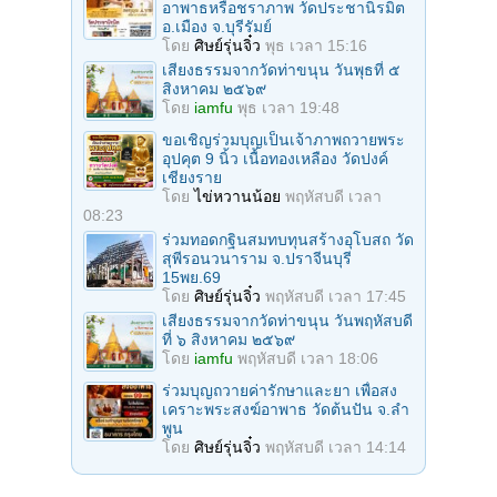
อาพาธหรือชราภาพ วัดประชานิรมิต
อ.เมือง จ.บุรีรัมย์
โดย
ศิษย์รุ่นจิ๋ว
พุธ เวลา 15:16
เสียงธรรมจากวัดท่าขนุน วันพุธที่ ๕
สิงหาคม ๒๕๖๙
โดย
iamfu
พุธ เวลา 19:48
ขอเชิญร่วมบุญเป็นเจ้าภาพถวายพระ
อุปคุต 9 นิ้ว เนื้อทองเหลือง วัดปงค์
เชียงราย
โดย
ไข่หวานน้อย
พฤหัสบดี เวลา
08:23
ร่วมทอดกฐินสมทบทุนสร้างอุโบสถ วัด
สุพีรอนวนาราม จ.ปราจีนบุรี
15พย.69
โดย
ศิษย์รุ่นจิ๋ว
พฤหัสบดี เวลา 17:45
เสียงธรรมจากวัดท่าขนุน วันพฤหัสบดี
ที่ ๖ สิงหาคม ๒๕๖๙
โดย
iamfu
พฤหัสบดี เวลา 18:06
ร่วมบุญถวายค่ารักษาและยา เพื่อสง
เคราะพระสงฆ์อาพาธ วัดต้นปัน จ.ลํา
พูน
โดย
ศิษย์รุ่นจิ๋ว
พฤหัสบดี เวลา 14:14