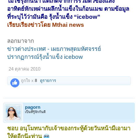
ไม่ใช่รุ้งกินน้ำ แต่เกิดจากการรวมตัวของแสง
อาทิตย์หักเหผ่านผลึกน้ำแข็งในก้อนเมฆ ตามข้อมูล
ที่ระบุไว้ว่ามันคือ รุ้งน้ำแข็ง “icebow”
เรียบเรียงข่าวโดย Mthai news
ลอกมาจาก
ข่าวต่างประเทศ - เผยภาพสุดมหัศจรรย์
ปรากฏการณ์รุ้งน้ำแข็ง icebow
24 ตุลาคม 2010
ถูกใจ x
8
ดูรายการ
pagorn
เป็นที่รู้จักกันดี
ชอบ อนุโมทนากับเจ้าของกระทู้ด้วยวันหน้ามีเอามา
ให้ดูอีกน๊ะท่าน