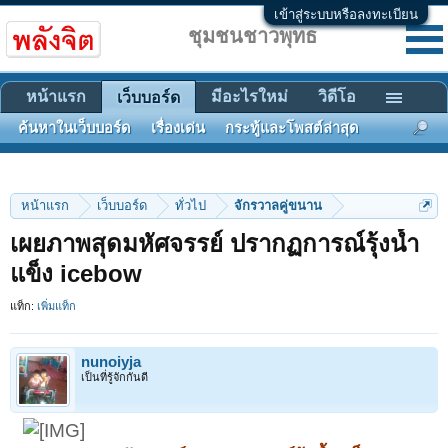
เข้าสู่ระบบหรือลงทะเบียน
ชุมชนชาวพุทธ
หน้าแรก
มีอะไรใหม่
วิดีโอ
เว็บบอร์ด
ค้นหาในเว็บบอร์ด
เรื่องเด่น
กระทู้และโพสต์ล่าสุด
หน้าแรก
เว็บบอร์ด
ทั่วไป
จักรวาลคู่ขนาน
เผยภาพสุดมหัศจรรย์ ปรากฏการณ์รุ้งน้ำ
แข็ง icebow
แท็ก:
เพิ่มแท็ก
nunoiyja
เป็นที่รู้จักกันดี