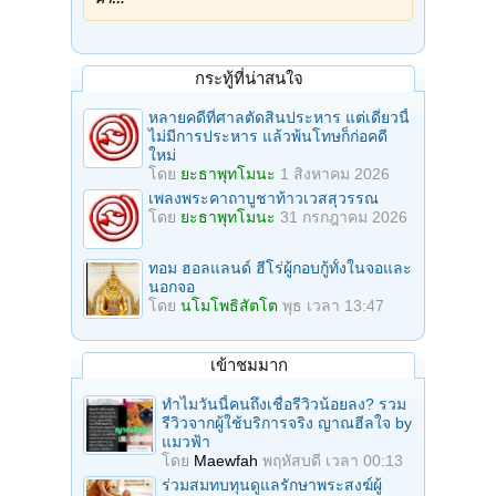
กระทู้ที่น่าสนใจ
หลายคดีที่ศาลตัดสินประหาร แต่เดี๋ยวนี้
ไม่มีการประหาร แล้วพ้นโทษก็ก่อคดี
ใหม่
โดย
ยะธาพุทโมนะ
1 สิงหาคม 2026
เพลงพระคาถาบูชาท้าวเวสสุวรรณ
โดย
ยะธาพุทโมนะ
31 กรกฎาคม 2026
ทอม ฮอลแลนด์ ฮีโร่ผู้กอบกู้ทั้งในจอและ
นอกจอ
โดย
นโมโพธิสัตโต
พุธ เวลา 13:47
เข้าชมมาก
ทำไมวันนี้คนถึงเชื่อรีวิวน้อยลง? รวม
รีวิวจากผู้ใช้บริการจริง ญาณฮีลใจ by
แมวฟ้า
โดย
Maewfah
พฤหัสบดี เวลา 00:13
ร่วมสมทบทุนดูแลรักษาพระสงฆ์ผู้