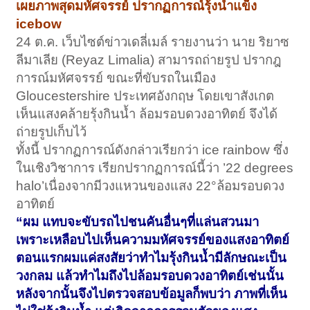
เผยภาพสุดมหัศจรรย์ ปรากฏการณ์รุ้งน้ำแข็ง
icebow
24 ต.ค. เว็บไซต์ข่าวเดลี่เมล์ รายงานว่า นาย ริยาซ
ลีมาเลีย (Reyaz Limalia) สามารถถ่ายรูป ปรากฎ
การณ์มหัศจรรย์ ขณะที่ขับรถในเมือง
Gloucestershire ประเทศอังกฤษ โดยเขาสังเกต
เห็นแสงคล้ายรุ้งกินน้ำ ล้อมรอบดวงอาทิตย์ จึงได้
ถ่ายรูปเก็บไว้
ทั้งนี้ ปรากฏการณ์ดังกล่าวเรียกว่า ice rainbow ซึ่ง
ในเชิงวิชาการ เรียกปรากฏการณ์นี้ว่า ’22 degrees
halo’เนื่องจากมีวงแหวนของแสง 22°ล้อมรอบดวง
อาทิตย์
“ผม แทบจะขับรถไปชนคันอื่นๆที่แล่นสวนมา
เพราะเหลือบไปเห็นความมหัศจรรย์ของแสงอาทิตย์
ตอนแรกผมแค่สงสัยว่าทำไมรุ้งกินน้ำมีลักษณะเป็น
วงกลม แล้วทำไมถึงไปล้อมรอบดวงอาทิตย์เช่นนั้น
หลังจากนั้นจึงไปตรวจสอบข้อมูลก็พบว่า ภาพที่เห็น