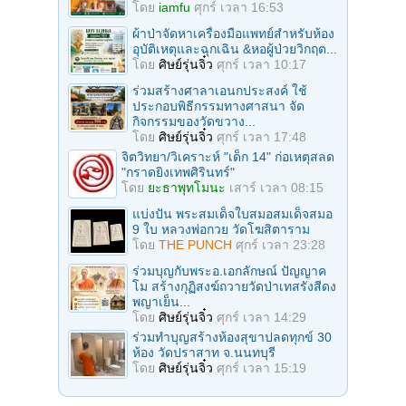
โดย
iamfu
ศุกร์ เวลา 16:53
ผ้าป่าจัดหาเครื่องมือแพทย์สำหรับห้อง
อุบัติเหตุและฉุกเฉิน &หอผู้ป่วยวิกฤต...
โดย
ศิษย์รุ่นจิ๋ว
ศุกร์ เวลา 10:17
ร่วมสร้างศาลาเอนกประสงค์ ใช้
ประกอบพิธีกรรมทางศาสนา จัด
กิจกรรมของวัดขวาง...
โดย
ศิษย์รุ่นจิ๋ว
ศุกร์ เวลา 17:48
จิตวิทยา/วิเคราะห์ "เด็ก 14" ก่อเหตุสลด
"กราดยิงเทพศิรินทร์"
โดย
ยะธาพุทโมนะ
เสาร์ เวลา 08:15
แบ่งปัน พระสมเด็จใบสมอสมเด็จสมอ
9 ใบ หลวงพ่อกวย วัดโฆสิตาราม
โดย
THE PUNCH
ศุกร์ เวลา 23:28
ร่วมบุญกับพระอ.เอกลักษณ์ ปัญญาค
โม สร้างกุฏิสงฆ์ถวายวัดป่าเทสรังสีดง
พญาเย็น...
โดย
ศิษย์รุ่นจิ๋ว
ศุกร์ เวลา 14:29
ร่วมทําบุญสร้างห้องสุขาปลดทุกข์ 30
ห้อง วัดปราสาท จ.นนทบุรี
โดย
ศิษย์รุ่นจิ๋ว
ศุกร์ เวลา 15:19