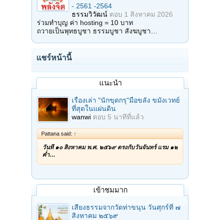
- 2561 -2564
ธรรมวิวัฒน์
ตอบ
1 สิงหาคม 2026
ร่วมทำบุญ ค่า hosting = 10 บาท
ถวายเป็นพุทธบูชา ธรรมบูชา สังฆบูชา…
แชร์หน้านี้
แนะนำ
เรื่องเล่า "นักขุดกรุ"มือขลัง ขมังเวทย์
ที่สุดในแผ่นดิน
wanwi
ตอบ
5 นาทีที่แล้ว
Pattana said:
↑
วันที่ ๑๐ สิงหาคม พ.ศ. ๒๕๖๙ ตรงกับวันจันทร์ แรม ๑๒
ค่ำ…
เข้าชมมาก
เสียงธรรมจากวัดท่าขนุน วันศุกร์ที่ ๗
สิงหาคม ๒๕๖๙