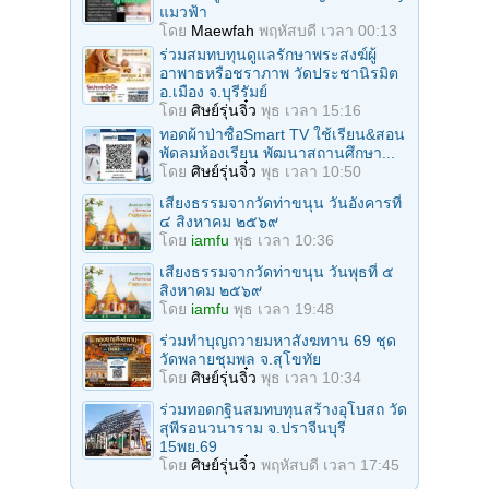
แมวฟ้า
โดย
Maewfah
พฤหัสบดี เวลา 00:13
ร่วมสมทบทุนดูแลรักษาพระสงฆ์ผู้
อาพาธหรือชราภาพ วัดประชานิรมิต
อ.เมือง จ.บุรีรัมย์
โดย
ศิษย์รุ่นจิ๋ว
พุธ เวลา 15:16
ทอดผ้าป่าซื้อSmart TV ใช้เรียน&สอน
พัดลมห้องเรียน พัฒนาสถานศึกษา...
โดย
ศิษย์รุ่นจิ๋ว
พุธ เวลา 10:50
เสียงธรรมจากวัดท่าขนุน วันอังคารที่
๔ สิงหาคม ๒๕๖๙
โดย
iamfu
พุธ เวลา 10:36
เสียงธรรมจากวัดท่าขนุน วันพุธที่ ๕
สิงหาคม ๒๕๖๙
โดย
iamfu
พุธ เวลา 19:48
ร่วมทําบุญถวายมหาสังฆทาน 69 ชุด
วัดพลายชุมพล จ.สุโขทัย
โดย
ศิษย์รุ่นจิ๋ว
พุธ เวลา 10:34
ร่วมทอดกฐินสมทบทุนสร้างอุโบสถ วัด
สุพีรอนวนาราม จ.ปราจีนบุรี
15พย.69
โดย
ศิษย์รุ่นจิ๋ว
พฤหัสบดี เวลา 17:45