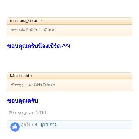
hanumana_61 said:
↑
เพราะดีครับพี่สัน ^^ เม้นครับ
ขอบคุณครับน้องเบิร์ด ^^/
NJradio said:
↑
ชับๆๆๆๆ .... มาให้กำลังใจค๊า
ขอบคุณครับ
29 กรกฎาคม 2010
ถูกใจ x
4
ดูรายการ