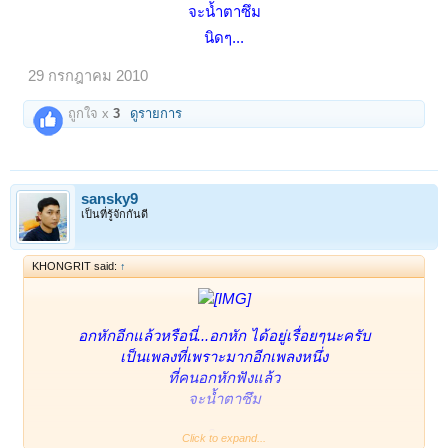
จะน้ำตา
ซึม
นิดๆ...
29 กรกฎาคม 2010
ถูกใจ x
3
ดูรายการ
sansky9
เป็นที่รู้จักกันดี
KHONGRIT said:
↑
อกหักอีกแล้วหรือนี่...อกหัก ได้อยู่เรื่อยๆนะครับ
เป็นเพลงที่เพราะมากอีกเพลงหนึ่ง
ที่คนอกหักฟังแล้ว
จะน้ำตา
ซึม
นิดๆ...
Click to expand...