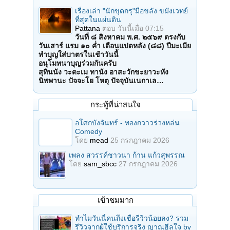
เรื่องเล่า "นักขุดกรุ"มือขลัง ขมังเวทย์
ที่สุดในแผ่นดิน
Pattana
ตอบ
วันนี้เมื่อ 07:15
วันที่ ๘ สิงหาคม พ.ศ. ๒๕๖๙ ตรงกับ
วันเสาร์ แรม ๑๐ ค่ำ เดือนแปดหลัง (๘๘) ปีมะเมีย
ทำบุญใส่บาตรในเช้าวันนี้
อนุโมทนาบุญร่วมกันครับ
สุทินนัง วะตะเม ทานัง อาสะวักขะยาวะหัง
นิพพานะ ปัจจะโย โหตุ ปัจจุบันเนกาเล…
กระทู้ที่น่าสนใจ
อโศกบังจันทร์ - ทองกวาวร่วงหล่น
Comedy
โดย
mead
25 กรกฎาคม 2026
เพลง สวรรค์ชาวนา ก้าน แก้วสุพรรณ
โดย
sam_sbcc
27 กรกฎาคม 2026
เข้าชมมาก
ทำไมวันนี้คนถึงเชื่อรีวิวน้อยลง? รวม
รีวิวจากผู้ใช้บริการจริง ญาณฮีลใจ by