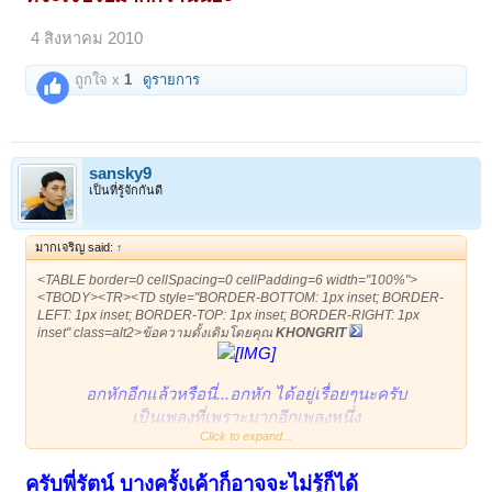
4 สิงหาคม 2010
ถูกใจ x
1
ดูรายการ
sansky9
เป็นที่รู้จักกันดี
มากเจริญ said:
↑
<TABLE border=0 cellSpacing=0 cellPadding=6 width="100%">
<TBODY><TR><TD style="BORDER-BOTTOM: 1px inset; BORDER-
LEFT: 1px inset; BORDER-TOP: 1px inset; BORDER-RIGHT: 1px
inset" class=alt2>ข้อความดั้งเดิมโดยคุณ
KHONGRIT
อกหักอีกแล้วหรือนี่...อกหัก ได้อยู่เรื่อยๆนะครับ
เป็นเพลงที่เพราะมากอีกเพลงหนึ่ง
Click to expand...
ที่คนอกหักฟังแล้ว
จะน้ำตา
ซึม
ครับพี่รัตน์ บางครั้งเค้าก็อาจจะไม่รู้ก็ได้