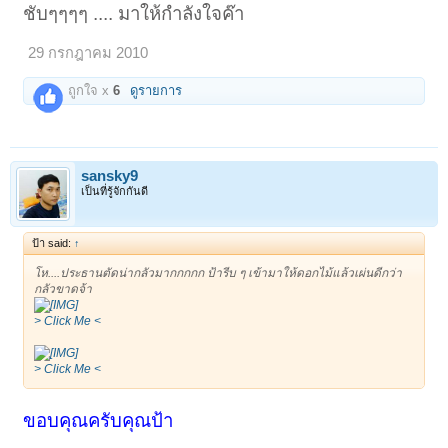
ชับๆๆๆๆ .... มาให้กำลังใจค๊า
29 กรกฎาคม 2010
ถูกใจ x
6
ดูรายการ
sansky9
เป็นที่รู้จักกันดี
ป้า said:
↑
โห....ประธานตัดน่ากลัวมากกกกก ป้ารีบ ๆ เข้ามาให้ดอกไม้แล้วเผ่นดีกว่า
กลัวขาดจ้า
> Click Me <
> Click Me <
ขอบคุณครับคุณป้า