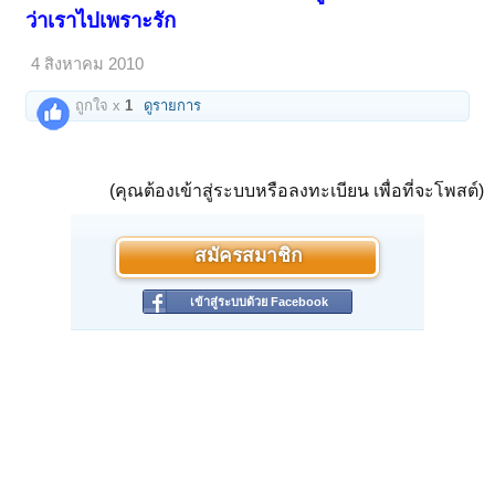
นิดๆ...
ว่าเราไปเพราะรัก
ไม่รู้เรื่องอะไรเล๊ยยยยยยยยยย
ตาบ๊องงงงงงงงงงงงงงงงงงงง
4 สิงหาคม 2010
ถูกใจ x
1
ดูรายการ
</TD></TR></TBODY></TABLE>
ขอบคุณครับพี่คงฤทธิ์
จะทำอะไรได้หล่ะครับ ก็เพราะว่ารักไงครับ
เราจึงต้องปล่อยให้คนที่เรารัก เค้าไปมีความสุขครับ.. :'(
<!--
google_ad_section_end -->
(คุณต้องเข้าสู่ระบบหรือลงทะเบียน เพื่อที่จะโพสต์)
ใช่ ใช่ น้องสันต์พูดถูกมากๆ
เพราะรักไงถึงต้องลาก่อนๆ
สมัครสมาชิก
ที่จะเจ็บไปมากกว่านั้นอ่ะ
เข้าสู่ระบบด้วย Facebook