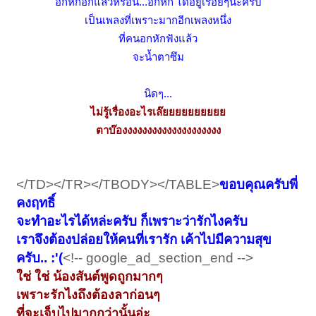
อกหักอีกแล้วหรือนี่...อกหัก ได้อยู่เรื่อยๆนะครับ
เป็นเพลงที่เพราะมากอีกเพลงหนึ่ง
ที่คนอกหักฟังแล้ว
จะน้ำตา
ซึม
นิดๆ...
ไม่รู้เรื่องอะไรเล๊ยยยยยยยยยย
ตาบ๊องงงงงงงงงงงงงงงงงงงง
</TD></TR></TBODY></TABLE>
ขอบคุณครับพี่
คงฤทธิ์
จะทำอะไรได้หล่ะครับ ก็เพราะว่ารักไงครับ
เราจึงต้องปล่อยให้คนที่เรารัก เค้าไปมีความสุข
ครับ.. :'(
<!-- google_ad_section_end -->
ใช่ ใช่ น้องสันต์พูดถูกมากๆ
เพราะรักไงถึงต้องลาก่อนๆ
ที่จะเจ็บไปมากกว่านั้นอ่ะ