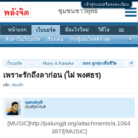
เข้าสู่ระบบหรือลงทะเบียน
ชุมชนชาวพุทธ
หน้าแรก
มีอะไรใหม่
วิดีโอ
เว็บบอร์ด
ค้นหาในเว็บบอร์ด
เรื่องเด่น
กระทู้และโพสต์ล่าสุด
เว็บบอร์ด
...
Music & Karaoke
เพลง ลูกทุ่ง-เพื่อชีวิต
เพราะรักถึงลาก่อน (ไผ่ พงศธร)
แท็ก:
เพิ่มแท็ก
sansky9
เป็นที่รู้จักกันดี
[MUSIC]http://palungjit.org/attachments/a.1064
387/[/MUSIC]​